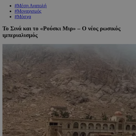
#Μέση Ανατολή
#Μοναχισμός
#Μόσχα
Το Σινά και το «Ρούσκι Μιρ» – Ο νέος ρωσικός
ιμπεριαλισμός