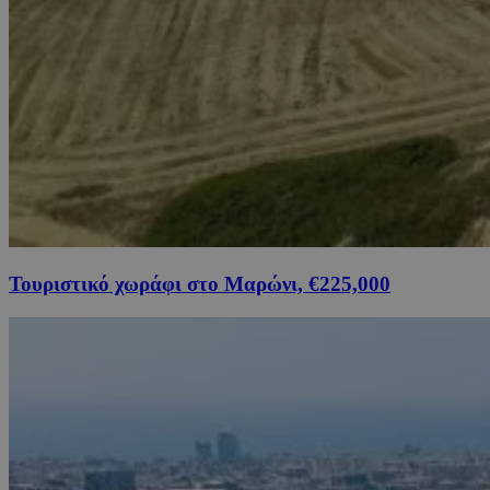
Τουριστικό χωράφι στο Μαρώνι, €225,000