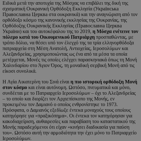
Ειδικά μετά την αποτυχία της Μόσχας να επιβάλει της δική της
σχισματική Ουκρανική Ορθόδοξη Εκκλησία (Українська
Православна Церква στα ουκρανικά) και την αναγνώριση από τον
ορθόδοξο κόσμο της κανονικής εκκλησίας της Ουκρανίας, της
Ορθόδοξης Ουκρανικής Εκκλησίας (Православна Церква
України) και του αυτοκέφαλου της το 2019,
η Μόσχα ενέτεινε τον
πόλεμο κατά του Οικουμενικού Πατριάρχη
προσπαθώντας, με
τρόπο δόλιο, να θέσει υπό τον έλεγχό της τα τρία ελληνορθόδοξα
πατριαρχεία στη Μέση Ανατολή, Αντιοχείας, Ιεροσολύμων και
Αλεξανδρείας, χρησιμοποιώντας ως ένα από τα μέσα τα οποία
μετέρχεται, Μονές τις οποίες ελέγχει παρασκηνιακά όπως τη Μονή
Χαλινδαρίου στο Άγιον Όρος, τη μοναδική σερβική Μονή από τις
είκοσι συνολικά.
Η Αγία Αικατερίνη του Σινά είναι
η πιο ιστορική ορθόδοξη Μονή
στον κόσμο
και είναι αυτόνομη. Ωστόσο, πνευματικά και μόνο,
συνδέεται με το Πατριαρχείο Ιεροσολύμων – όχι το Αλεξανδρείας
– το οποίο και διορίζει τον Αρχιεπίσκοπο της Μονής, εν
προκειμένω τον Δαμιανό ο οποίος ενθρονίστηκε το 1973.
Πρόσφατα, ο Δαμιανός εξεδίωξε έντεκα μοναχούς τους οποίους
κατηγόρησε για «πραξικόπημα». Οι έντεκα τον κατηγόρησαν για
κακοδιαχείριση, αυθαιρεσίες και παραβίαση του καταστατικού της
Μονής παραδεχόμενοι ότι είχαν «κινήσει διαδικασία για παύση
του». Ωστόσο αυτή την αρμοδιότητα την έχει μόνο το Πατριαρχείο
Ιεροσολύμων.