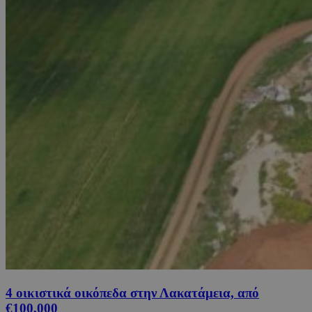
4 οικιστικά οικόπεδα στην Λακατάμεια, από
€100,000