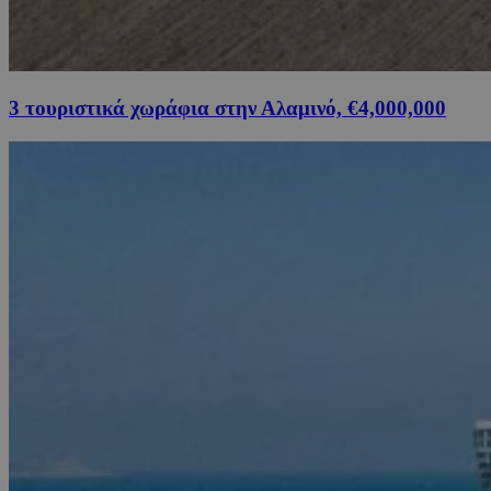
3 τουριστικά χωράφια στην Αλαμινό, €4,000,000