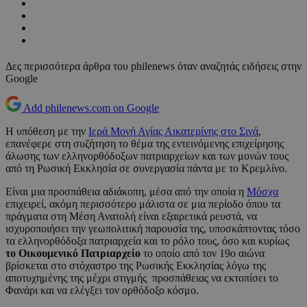
Δες περισσότερα άρθρα του philenews όταν αναζητάς ειδήσεις στην
Google
Add philenews.com on Google
Η υπόθεση με την
Ιερά Μονή Αγίας Αικατερίνης στο Σινά
,
επανέφερε στη συζήτηση το θέμα της εντεινόμενης επιχείρησης
άλωσης των ελληνορθόδοξων πατριαρχείων και των μονών τους
από τη Ρωσική Εκκλησία σε συνεργασία πάντα με το Κρεμλίνο.
Είναι μια προσπάθεια αδιάκοπη, μέσα από την οποία η
Μόσχα
επιχειρεί, ακόμη περισσότερο μάλιστα σε μια περίοδο όπου τα
πράγματα στη Μέση Ανατολή είναι εξαιρετικά ρευστά, να
ισχυροποιήσει την γεωπολιτική παρουσία της, υποσκάπτοντας τόσο
τα ελληνορθόδοξα πατριαρχεία και το ρόλο τους, όσο και κυρίως
το Οικουμενικό Πατριαρχείο
το οποίο από τον 19ο αιώνα
βρίσκεται στο στόχαστρο της Ρωσικής Εκκλησίας λόγω της
αποτυχημένης της μέχρι στιγμής προσπάθειας να εκτοπίσει το
Φανάρι και να ελέγξει τον ορθόδοξο κόσμο.