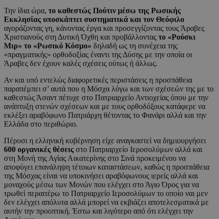
Την ίδια ώρα,
το καθεστώς Πούτιν μέσω της Ρωσικής
Εκκλησίας υποσκάπτει συστηματικά και τον Θεόφιλο
αγοράζοντας γη, κάνοντας έργα και προσεγγίζοντας τους Άραβες
Χριστιανούς στη Δυτική Όχθη και προβάλλοντας
το «Ρούσκι
Μιρ» το «Ρωσικό Κόσμο»
δηλαδή ως τη συνέχεια της
«πραγματικής» ορθοδοξίας έναντι της Δύσης με την οποία οι
Άραβες δεν έχουν καλές σχέσεις ούτως ή άλλως.
Αν και υπό εντελώς διαφορετικές περιστάσεις η προσπάθεια
παραπέμπει σ’ αυτά που η Μόσχα λόγω και των σχέσεών της με το
καθεστώς Άσαντ πέτυχε στο Πατριαρχείο Αντιοχείας όπου με την
ανάπτυξη στενών σχέσεων και με τους ορθοδόξους κατάφερε να
εκλέξει αραβόφωνο Πατριάρχη θέτοντας το Φανάρι αλλά και την
Ελλάδα στο περιθώριο.
Πέρυσι η ελληνική κυβέρνηση είχε αναγκαστεί να δημιουργήσει
600 οργανικές θέσεις
στο Πατριαρχείο Ιεροσολύμων αλλά και
στη Μονή της Αγίας Αικατερίνης στο Σινά προκειμένου να
αποφύγει επανάληψη τέτοιων καταστάσεων, καθώς η προσπάθεια
της Μόσχας είναι να υποκινήσει αραβόφωνους ιερείς αλλά και
μοναχούς μέσω των Μονών που ελέγχει στο Άγιο Όρος για να
τρωθεί περαιτέρω το Πατριαρχείο Ιεροσολύμων το οποίο ναι μεν
δεν ελέγχει απόλυτα αλλά μπορεί να εκβιάζει αποτελεσματικά με
αυτήν την προοπτική. Έστω και λιγότερο από ότι ελέγχει την