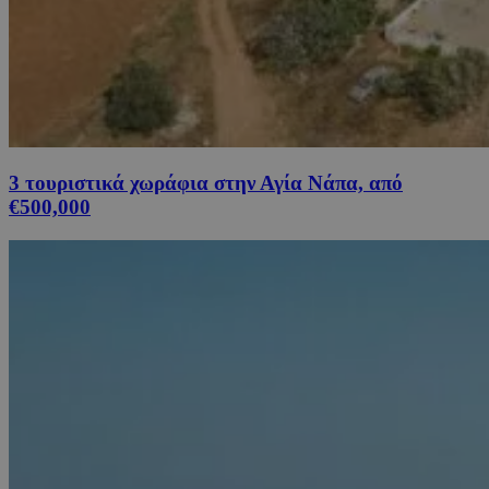
3 τουριστικά χωράφια στην Αγία Νάπα, από
€500,000