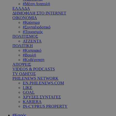
#Μέση Ανατολή
ΕΛΛΑΔΑ
ΔΗΜΟΦΙΛΗ ΣΤΟ INTERNET
ΟΙΚΟΝΟΜΙΑ
#Καύσιμα
#Συνταξιοδοτικό
#Τουρισμός
ΠΟΛΙΤΙΣΜΟΣ
ΑΤΖΕΝΤΑ
ΠΟΛΙΤΙΚΗ
#Κυπριακό
#Βουλή
#Κυβέρνηση
ΑΠΟΨΕΙΣ
VIDEOS & PODCASTS
TV ΟΔΗΓΟΣ
PHILENEWS NETWORK
EN.PHILENEWS.COM
LIKE
GOAL
ΧΡΥΣΕΣ ΣΥΝΤΑΓΕΣ
KARIERA
IN-CYPRUS PROPERTY
#Καιρός