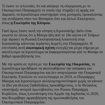
Τι έκανε το τελευταίο; Αν και απέφυγε τη σύγκρουση με το
Οικουμενικό Πατριαρχείο το οποίο είχε στηρίξει εξ αρχής τον
Δαμιανό, τα Ιεροσόλυμα υποστήριξαν τους μοναχούς προκαλώντας
την αντίδραση τόσο του Φαναρίου όσο και άλλων Εκκλησιών,
όπως
η Εκκλησία της Κύπρου.
Γιατί όμως έκανε αυτή την κίνηση η Ιερουσαλήμ; Διότι είναι
γνωστό σε όλους ότι η Μόσχα ήδη από το 19ο αιώνα επί Τσάρων
είχε ιδρύσει τη Ρωσική Εκκλησιαστική Αποστολή στην
Ιερουσαλήμ κάνοντας τεράστιες δωρεές στο Πατριαρχείο. Η
στενότατη αυτή
οικονομική σχέση
συνεχίζεται μέχρι σήμερα με
αποτέλεσμα τα Ιεροσόλυμα να διαφοροποιούνται από το Φανάρι σε
βαθμό αμφισβήτησής του.
Με την κρίση σε σχέση με την
Εκκλησία της Ουκρανίας
, τα
Ιεροσόλυμα αρνήθηκαν να ακολουθήσουν την απόφαση του
Οικουμενικού Πατριαρχείου και δεν αναγνώρισαν την Ουκρανική
Εκκλησία. Επιπλέον σε συλλείτουργο το 2019, οι Πατριάρχες
Μόσχας και Ιεροσολύμων αλληλομνημονεύτηκαν χωρίς να κάνουν
το ίδιο για άλλους Ορθόδοξους προκαθήμενους, ο δε Θεόφιλος
υποστήριξε ανοιχτά πρωτοβουλίες του Ρώσου Πατριάρχη
Κυρίλλου, όπως η συνάντηση στο Αμμάν της Ιορδανίας το 2020,
που θεωρήθηκε αμφισβήτηση της πρωτοκαθεδρίας του
Οικουμενικού Πατριαρχείου.