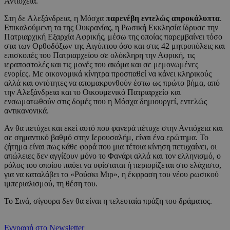
Αντιόχεια.
Στη δε Αλεξάνδρεια, η Μόσχα
παρενέβη εντελώς απροκάλυπτα
.
Επικαλούμενη τα της Ουκρανίας, η Ρωσική Εκκλησία ίδρυσε την
Πατριαρχική Εξαρχία Αφρικής, μέσω της οποίας παρεμβαίνει τόσο
στα των Ορθοδόξων της Αιγύπτου όσο και στις 42 μητροπόλεις και
επισκοπές του Πατριαρχείου σε ολόκληρη την Αφρική, τις
ιεραποστολές και τις μονές του ακόμα και σε μεμονωμένες
ενορίες. Με οικονομικά κίνητρα προσπαθεί να κάνει κληρικούς
αλλά και οντότητες να απομακρυνθούν έστω ως πρώτο βήμα, από
την Αλεξάνδρεια και το Οικουμενικό Πατριαρχείο και
ενσωματωθούν στις δομές που η Μόσχα δημιουργεί, εντελώς
αντικανονικά.
Αν θα πετύχει και εκεί αυτό που φανερά πέτυχε στην Αντιόχεια και
σε σημαντικό βαθμό στην Ιερουσαλήμ, είναι ένα ερώτημα. Το
ζήτημα είναι πως κάθε φορά που μια τέτοια κίνηση πετυχαίνει, οι
απώλειες δεν αγγίζουν μόνο το Φανάρι αλλά και τον ελληνισμό, ο
ρόλος του οποίου παύει να υφίσταται ή περιορίζεται στο ελάχιστο,
για να καταλάβει το «Ρούσκι Μιρ», η έκφραση του νέου ρωσικού
ιμπεριαλισμού, τη θέση του.
Το Σινά, σίγουρα δεν θα είναι η τελευταία πράξη του δράματος.
Εγγραφή στο Newsletter