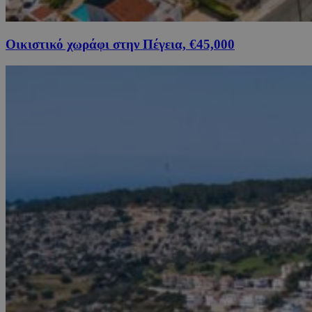
Οικιστικό χωράφι στην Πέγεια, €45,000