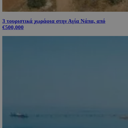
3 τουριστικά χωράφια στην Αγία Νάπα, από
€500,000