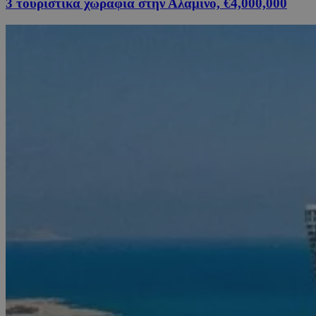
3 τουριστικά χωράφια στην Αλαμινό, €4,000,000