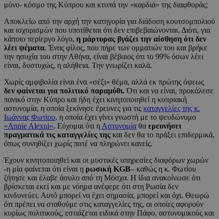
μόνο- κόσμο της Κύπρου και κτυπά την «καρδιά» της διαφθοράς;
Αποκλείω από την αρχή την κατηγορία για διάδοση κουτσομπολιού
και ισχυρισμών που υποτίθεται ότι δεν επιβεβαιώνονται. Διότι, για
κάποιο περίεργο λόγο,
η μάρτυρας βγάζει την αίσθηση ότι δεν
λέει ψέματα
. Ένας φίλος, που πήρε των ομματιών του και βρήκε
την ησυχία του στην Αθήνα, είναι βέβαιος ότι το 99% όσων λέει
είναι, δυστυχώς, η αλήθεια. Την γνωρίζει καλά.
Χωρίς αμφιβολία είναι ένα «σέξι» θέμα, αλλά εκ πρώτης όψεως
δεν φαίνεται για πολιτικό παραμύθι.
Ότι και να είναι, προκάλεσε
πανικό στην Κύπρο και ήδη έχει κινητοποιηθεί η κυπριακή
αστυνομία, η οποία ξεκίνησε έρευνες για τις
καταγγελίες της κ.
Ιωάννας Φωτίου
, η οποία έχει γίνει γνωστή με το ψευδώνυμο
«Annie Alexui»
. Εύχομαι ότι η
Αστυνομία
θα
ερευνήσει
πραγματικά τις καταγγελίες της
και δεν θα το πράξει επιδερμικά,
όπως συνηθίζει χωρίς ποτέ να πληρώνει κανείς.
Έχουν κινητοποιηθεί και οι μυστικές υπηρεσίες διαφόρων χωρών
-η μία φαίνεται ότι είναι η
ρωσική KGB
– καθώς η κ. Φωτίου
ζήτησε και έλαβε άσυλο από τη Μόσχα. Η ίδια ανακοίνωσε ότι
βρίσκεται εκεί και με νόημα ανέφερε ότι στη Ρωσία δεν
κινδυνεύει. Αυτό μπορεί να έχει σημασία, μπορεί και όχι. Θεωρώ
ότι πρέπει να σταθούμε στις καταγγελίες της, οι οποίες αφορούν
κυρίως πολιτικούς, εστιάζεται ειδικά στην Πάφο, αστυνομικούς και