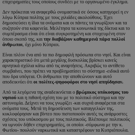
επιχειρηματίες τους οποίους συνδέει με το οργανωμένο έγκλημα.
Δεν πρόκειται να αναφερθώ ονομαστικά σε όσους κατηγορεί η εν
λόγω Κύπρια πολίτης με τους χιλιάδες ακολούθους. Έχει
δημοσιεύσει η ίδια τα ονόματα και οι πάντες τα γνωρίζουν και τα
συζητούν στα καφενεία. Μελέτησα τα κοινωνικά της δίκτυα και το
συμπέρασμα είναι ότι είναι συγκροτημένη και στοχευμένη στον
όποιο σκοπό της, και
την διαβάζουν καθημερινά πάρα πολλοί
άνθρωποι
, όχι μόνο Κύπριοι.
Είναι πλέον ένα από τα πιο δημοφιλή πρόσωπα στο νησί. Και είναι
χαρακτηριστικό ότι μετά μεγάλης δυσκολίας βρίσκει κανείς
αρνητικά σχόλια κάτω από τις αναρτήσεις. Ακριβώς το αντίθετο
συμβαίνει, που πρέπει να προβληματίσει το σύστημα -ειδικά αυτό
που δρα υπόγεια. Οι άνθρωποι την αποθεώνουν και αυτό
αποδεικνύει ότι
οι πολίτες-ψηφοφόροι στο νησί απηύδησαν.
Από τα λεγόμενα της αναδεικνύεται ο
βρώμικος υπόκοσμος του
νησιού
και η πιθανή σχέση του με το πολιτικό σύστημα και την
αστυνομία. Δείχνει να τους γνωρίζει -και συχνά αναφέρεται στα
ονόματα τους. Μετά τη δημοσίευση των καταγγελιών της,
κυκλοφόρησαν και βίντεο που πιστοποιούν αυτές τις ανάρμοστες
σχέσεις του υπόκοσμου με τους πολιτικούς. Βλέπουμε πολιτικούς
να υμνούν δήθεν επιχειρηματίες, οι οποίοι -σύμφωνα με την κ.
Φωτίου- πουλούν ναρκωτικά και καταστρέφουν τα Κυπριόπουλα.