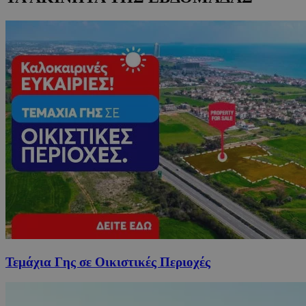
Τεμάχια Γης σε Οικιστικές Περιοχές