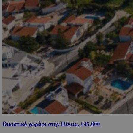
Οικιστικό χωράφι στην Πέγεια, €45,000