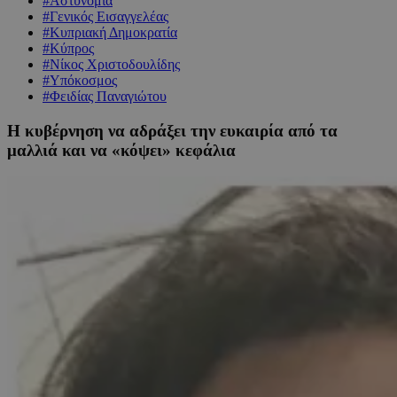
#Αστυνομία
#Γενικός Εισαγγελέας
#Κυπριακή Δημοκρατία
#Κύπρος
#Νίκος Χριστοδουλίδης
#Υπόκοσμος
#Φειδίας Παναγιώτου
Η κυβέρνηση να αδράξει την ευκαιρία από τα
μαλλιά και να «κόψει» κεφάλια