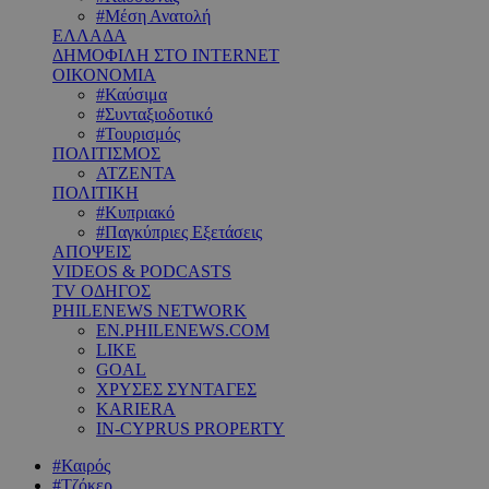
#Μέση Ανατολή
ΕΛΛΑΔΑ
ΔΗΜΟΦΙΛΗ ΣΤΟ INTERNET
ΟΙΚΟΝΟΜΙΑ
#Καύσιμα
#Συνταξιοδοτικό
#Τουρισμός
ΠΟΛΙΤΙΣΜΟΣ
ΑΤΖΕΝΤΑ
ΠΟΛΙΤΙΚΗ
#Κυπριακό
#Παγκύπριες Εξετάσεις
ΑΠΟΨΕΙΣ
VIDEOS & PODCASTS
TV ΟΔΗΓΟΣ
PHILENEWS NETWORK
EN.PHILENEWS.COM
LIKE
GOAL
ΧΡΥΣΕΣ ΣΥΝΤΑΓΕΣ
KARIERA
IN-CYPRUS PROPERTY
#Καιρός
#Τζόκερ