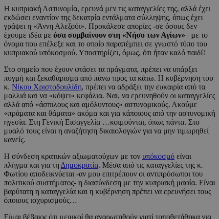
Η κυπριακή Αστυνομία, ερευνά μεν τις καταγγελίες της, αλλά έχει
εκδώσει εναντίον της δεκατρία εντάλματα σύλληψης, όπως έχει
γράψει η «Άννη Αλεξούι». Προκάλεσε απορίες -σε όσους δεν
έχουμε ιδέα με
όσα συμβαίνουν στη «Νήσο των Αγίων»
– με το
όνομα που επέλεξε και το οποίο παραπέμπει σε γνωστό τύπο του
κυπριακού υπόκοσμού. Υποστηρίζει, όμως, ότι ήταν καλό παιδί!
Στο σημείο που έχουν φτάσει τα πράγματα, πρέπει να υπάρξει
πυγμή και ξεκαθάρισμα από πάνω προς τα κάτω. Η κυβέρνηση του
κ.
Νίκου Χριστοδουλίδη
, πρέπει να αδράξει την ευκαιρία από τα
μαλλιά και να «κόψει» κεφάλια. Ναι, να ερευνηθούν οι καταγγελίες
αλλά από «άσπιλους και αμόλυντους» αστυνομικούς. Ακούμε
«πράματα και θάματα» ακόμα και για κάποιους από την αστυνομική
ηγεσία. Στη Γενική Εισαγγελία …κοιμούνται, όπως πάντα. Στο
μυαλό τους είναι η αναζήτηση δικαιολογιών για να μην τιμωρηθεί
κανείς.
Η σύνδεση κρατικών αξιωματούχων με τον
υπόκοσμό
είναι
πλήγμα και για τη
Δημοκρατία
. Μέσα από τις καταγγελίες της κ.
Φωτίου αποδεικνύεται -αν μου επιτρέπουν οι αντιπρόσωποι του
πολιτικού συστήματος- η διασύνδεση με την κυπριακή μαφία. Είναι
βαρύτατη η καταγγελία και η κυβέρνηση πρέπει να ερευνήσει τους
όποιους ισχυρισμούς…
Είμαι βέβαιος ότι μερικοί θα αναρωτηθούν γιατί τοποθετήθηκα για