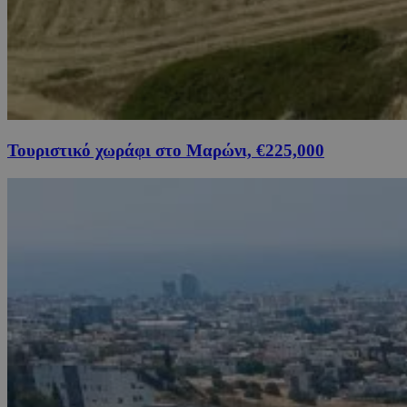
Τουριστικό χωράφι στο Μαρώνι, €225,000