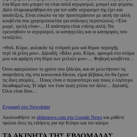
ένα θέμα που μπορεί να είναι απλά ισχυρισμοί, μπορεί και ψέματα.
Διότι πληροφορήθηκα ότι για τον κάθε ισχυρισμό της έχει και
αποδείξεις. Είναι εύκολο να την προσπεράσουν με αυτή την απλή
κουβέντα που χρησιμοποιείται για ανάλογες περιπτώσεις: «Έλα
μωρέ, τρελή είναι»… Η απάντηση είναι επίσης απλή: Να
ερευνηθούν οι ισχυρισμοί, οι καταγγελίες και οι κατηγορίες που
εκτοξεύει.
«Θοῦ, Κύριε, φυλακὴν τῷ στόµατί µου καὶ θύραν περιοχῆς
περὶ τὰ χείλη µου». Δηλαδή; «Βάλε μου, Κύριε, φρουρά στο στόμα
μου και φράχτη στη θύρα των χειλιών μου»… Φοβερή κουβέντα…
Όσοι αφιερώσουν το χρόνο που ξόδεψα, και αν μελετήσουν τις
αναρτήσεις της στα κοινωνικά δίκτυα, είμαι βέβαιος ότι θα έχουν
τις ίδιες απορίες… Ποιος είναι ο περισσότερο και ποιος ο λιγότερο
διεφθαρμένος; Ή πάρε τον έναν (και) χτύπα τον άλλο… Δηλαδή;
Όλοι είναι ίδιοι…
Εγγραφή στο Newsletter
Ακολουθήστε το
philenews.com στο Google News
και μάθετε
πρώτοι όλες τις ειδήσεις για την Κύπρο και τον κόσμο
ΤΑ ΑΚΙΝΗΤΑ ΤΗΣ ΕΒΔΟΜΑΔΑΣ