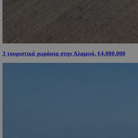
3 τουριστικά χωράφια στην Αλαμινό, €4,000,000