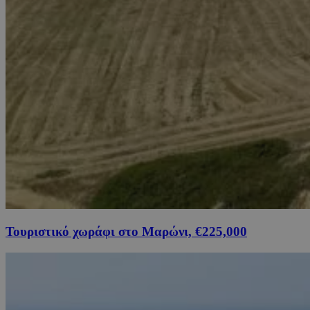
Τουριστικό χωράφι στο Μαρώνι, €225,000