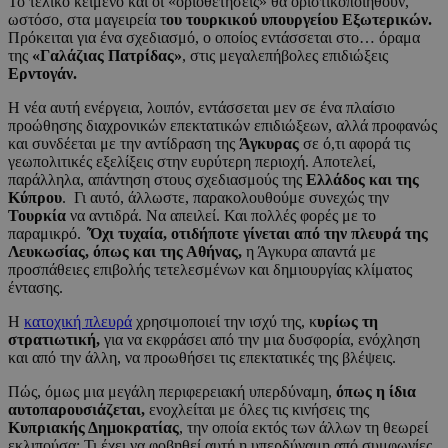
Το τελικό κείμενο και οι «οριοθετήσεις» θα οριστικοποιηθούν,
ωστόσο, στα μαγειρεία τ
ου τουρκικού υπουργείου Εξωτερικών.
Πρόκειται για ένα σχεδιασμό, ο οποίος εντάσσεται στο… όραμα
της
«Γαλάζιας Πατρίδας»
, στις μεγαλεπήβολες επιδιώξεις
Ερντογάν.
Η νέα αυτή ενέργεια, λοιπόν, εντάσσεται μεν σε ένα πλαίσιο
προώθησης διαχρονικών επεκτατικών επιδιώξεων, αλλά προφανώς
και συνδέεται με την αντίδραση της
Άγκυρας
σε ό,τι αφορά τις
γεωπολιτικές εξελίξεις στην ευρύτερη περιοχή. Αποτελεί,
παράλληλα, απάντηση στους σχεδιασμούς της
Ελλάδος και της
Κύπρου
. Γι αυτό, άλλωστε, παρακολουθούμε συνεχώς την
Τουρκία
να αντιδρά. Να απειλεί. Και πολλές φορές με το
παραμικρό.
΄Όχι τυχαία, οτιδήποτε γίνεται από την πλευρά της
Λευκωσίας, όπως και της Αθήνας,
η Άγκυρα απαντά με
προσπάθειες επιβολής τετελεσμένων και δημιουργίας κλίματος
έντασης.
Η
κατοχική πλευρά
χρησιμοποιεί την ισχύ της, κ
υρίως τη
στρατιωτική,
για να εκφράσει από την μια δυσφορία, ενόχληση
και από την άλλη, να προωθήσει τις επεκτατικές της βλέψεις.
Πώς, όμως μια μεγάλη περιφερειακή υπερδύναμη,
όπως η ίδια
αυτοπαρουσιάζεται,
ενοχλείται με όλες τις κινήσεις της
Κυπριακής Δημοκρατίας
, την οποία εκτός των άλλων τη θεωρεί
εκλιπούσα; Τι έχει να φοβηθεί αυτή η υπερδύναμη από συμφωνίες