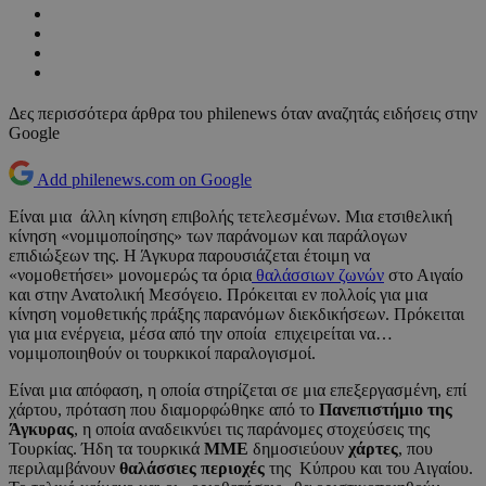
Δες περισσότερα άρθρα του philenews όταν αναζητάς ειδήσεις στην
Google
Add philenews.com on Google
Είναι μια άλλη κίνηση επιβολής τετελεσμένων. Μια ετσιθελική
κίνηση «νομιμοποίησης» των παράνομων και παράλογων
επιδιώξεων της. Η Άγκυρα παρουσιάζεται έτοιμη να
«νομοθετήσει» μονομερώς τα όρια
θαλάσσιων ζωνών
στο Αιγαίο
και στην Ανατολική Μεσόγειο. Πρόκειται εν πολλοίς για μια
κίνηση νομοθετικής πράξης παρανόμων διεκδικήσεων. Πρόκειται
για μια ενέργεια, μέσα από την οποία επιχειρείται να…
νομιμοποιηθούν οι τουρκικοί παραλογισμοί.
Είναι μια απόφαση, η οποία στηρίζεται σε μια επεξεργασμένη, επί
χάρτου, πρόταση που διαμορφώθηκε από το
Πανεπιστήμιο της
Άγκυρας
, η οποία αναδεικνύει τις παράνομες στοχεύσεις της
Τουρκίας. Ήδη τα τουρκικά
ΜΜΕ
δημοσιεύουν
χάρτες
, που
περιλαμβάνουν
θαλάσσιες περιοχές
της Κύπρου και του Αιγαίου.