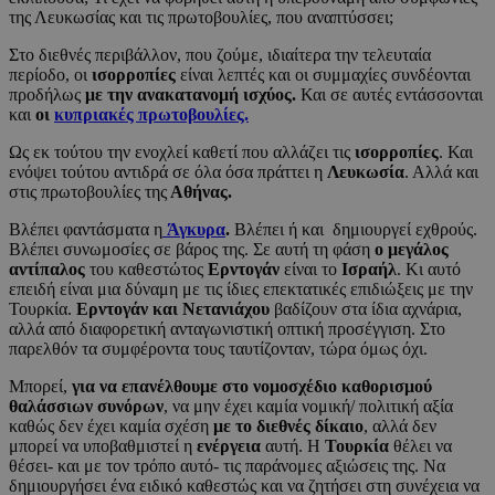
της Λευκωσίας και τις πρωτοβουλίες, που αναπτύσσει;
Στο διεθνές περιβάλλον, που ζούμε, ιδιαίτερα την τελευταία
περίοδο, οι
ισορροπίες
είναι λεπτές και οι συμμαχίες συνδέονται
προδήλως
με την ανακατανομή ισχύος.
Και σε αυτές εντάσσονται
και
οι
κυπριακές πρωτοβουλίες.
Ως εκ τούτου την ενοχλεί καθετί που αλλάζει τις
ισορροπίες
. Και
ενόψει τούτου αντιδρά σε όλα όσα πράττει η
Λευκωσία
. Αλλά και
στις πρωτοβουλίες της
Αθήνας.
Βλέπει φαντάσματα η
Άγκυρα
.
Βλέπει ή και δημιουργεί εχθρούς.
Βλέπει συνωμοσίες σε βάρος της. Σε αυτή τη φάση
ο μεγάλος
αντίπαλος
του καθεστώτος
Ερντογάν
είναι το
Ισραήλ
. Κι αυτό
επειδή είναι μια δύναμη με τις ίδιες επεκτατικές επιδιώξεις με την
Τουρκία.
Ερντογάν και Νετανιάχου
βαδίζουν στα ίδια αχνάρια,
αλλά από διαφορετική ανταγωνιστική οπτική προσέγγιση. Στο
παρελθόν τα συμφέροντα τους ταυτίζονταν, τώρα όμως όχι.
Μπορεί,
για να επανέλθουμε στο νομοσχέδιο καθορισμού
θαλάσσιων συνόρων
, να μην έχει καμία νομική/ πολιτική αξία
καθώς δεν έχει καμία σχέση
με το διεθνές δίκαιο
, αλλά δεν
μπορεί να υποβαθμιστεί η
ενέργεια
αυτή. Η
Τουρκία
θέλει να
θέσει- και με τον τρόπο αυτό- τις παράνομες αξιώσεις της. Να
δημιουργήσει ένα ειδικό καθεστώς και να ζητήσει στη συνέχεια να