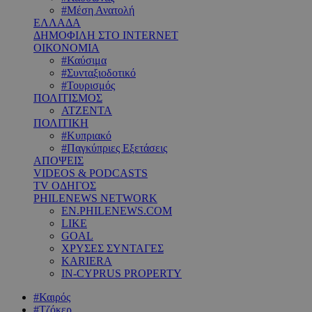
#Μέση Ανατολή
ΕΛΛΑΔΑ
ΔΗΜΟΦΙΛΗ ΣΤΟ INTERNET
ΟΙΚΟΝΟΜΙΑ
#Καύσιμα
#Συνταξιοδοτικό
#Τουρισμός
ΠΟΛΙΤΙΣΜΟΣ
ΑΤΖΕΝΤΑ
ΠΟΛΙΤΙΚΗ
#Κυπριακό
#Παγκύπριες Εξετάσεις
ΑΠΟΨΕΙΣ
VIDEOS & PODCASTS
TV ΟΔΗΓΟΣ
PHILENEWS NETWORK
EN.PHILENEWS.COM
LIKE
GOAL
ΧΡΥΣΕΣ ΣΥΝΤΑΓΕΣ
KARIERA
IN-CYPRUS PROPERTY
#Καιρός
#Τζόκερ