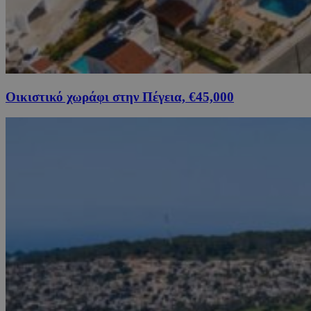
Οικιστικό χωράφι στην Πέγεια, €45,000