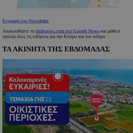
Εγγραφή στο Newsletter
Ακολουθήστε το
philenews.com στο Google News
και μάθετε
πρώτοι όλες τις ειδήσεις για την Κύπρο και τον κόσμο
ΤΑ ΑΚΙΝΗΤΑ ΤΗΣ ΕΒΔΟΜΑΔΑΣ