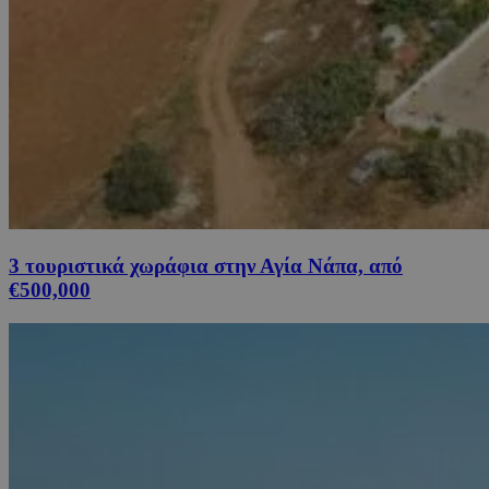
3 τουριστικά χωράφια στην Αγία Νάπα, από
€500,000