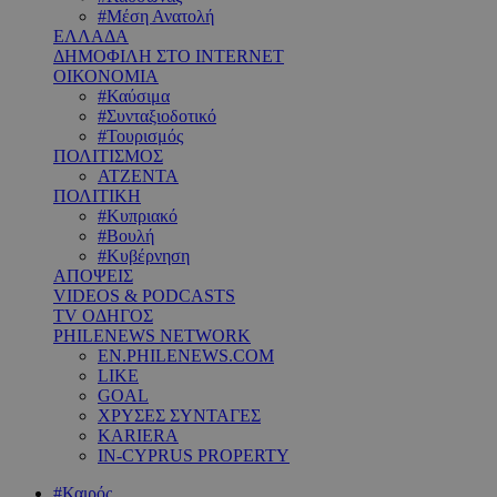
#Μέση Ανατολή
ΕΛΛΑΔΑ
ΔΗΜΟΦΙΛΗ ΣΤΟ INTERNET
ΟΙΚΟΝΟΜΙΑ
#Καύσιμα
#Συνταξιοδοτικό
#Τουρισμός
ΠΟΛΙΤΙΣΜΟΣ
ΑΤΖΕΝΤΑ
ΠΟΛΙΤΙΚΗ
#Κυπριακό
#Βουλή
#Κυβέρνηση
ΑΠΟΨΕΙΣ
VIDEOS & PODCASTS
TV ΟΔΗΓΟΣ
PHILENEWS NETWORK
EN.PHILENEWS.COM
LIKE
GOAL
ΧΡΥΣΕΣ ΣΥΝΤΑΓΕΣ
KARIERA
IN-CYPRUS PROPERTY
#Καιρός