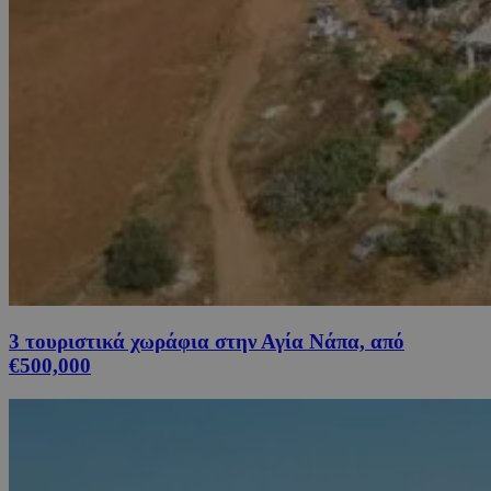
3 τουριστικά χωράφια στην Αγία Νάπα, από
€500,000