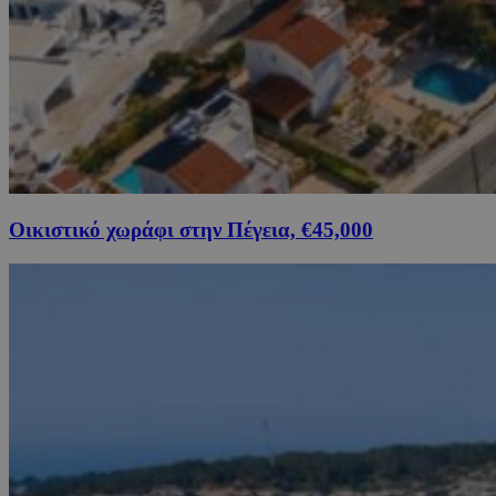
Οικιστικό χωράφι στην Πέγεια, €45,000