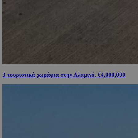
3 τουριστικά χωράφια στην Αλαμινό, €4,000,000