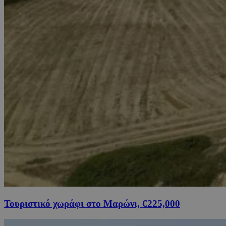
Τουριστικό χωράφι στο Μαρώνι, €225,000