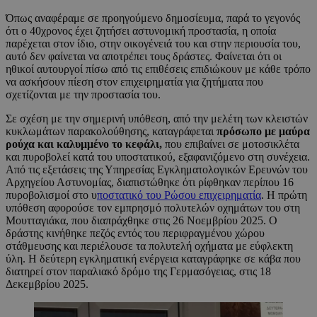
Όπως αναφέραμε σε προηγούμενο δημοσίευμα, παρά το γεγονός
ότι ο 40χρονος έχει ζητήσει αστυνομική προστασία, η οποία
παρέχεται στον ίδιο, στην οικογένειά του και στην περιουσία του,
αυτό δεν φαίνεται να αποτρέπει τους δράστες. Φαίνεται ότι οι
ηθικοί αυτουργοί πίσω από τις επιθέσεις επιδιώκουν με κάθε τρόπο
να ασκήσουν πίεση στον επιχειρηματία για ζητήματα που
σχετίζονται με την προστασία του.
Σε σχέση με την σημερινή υπόθεση, από την μελέτη των κλειστών
κυκλωμάτων παρακολούθησης, καταγράφεται
πρόσωπο με μαύρα
ρούχα και καλυμμένο το κεφάλι,
που επιβαίνει σε μοτοσικλέτα
και πυροβολεί κατά του υποστατικού, εξαφανιζόμενο στη συνέχεια.
Από τις εξετάσεις της Υπηρεσίας Εγκληματολογικών Ερευνών του
Αρχηγείου Αστυνομίας, διαπιστώθηκε ότι ρίφθηκαν περίπου 16
πυροβολισμοί στο υ
ποστατικό του Ρώσου επιχειρηματία
. Η πρώτη
υπόθεση αφορούσε τον εμπρησμό πολυτελών οχημάτων του στη
Μουτταγιάκα, που διαπράχθηκε στις 26 Νοεμβρίου 2025. Ο
δράστης κινήθηκε πεζός εντός του περιφραγμένου χώρου
στάθμευσης και περιέλουσε τα πολυτελή οχήματα με εύφλεκτη
ύλη. Η δεύτερη εγκληματική ενέργεια καταγράφηκε σε κάβα που
διατηρεί στον παραλιακό δρόμο της Γερμασόγειας, στις 18
Δεκεμβρίου 2025.