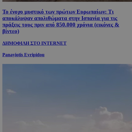
Το ένοχο μυστικό των πρώτων Ευρωπαίων: Τι
αποκάλυψαν απολιθώματα στην Ισπανία για τις
πράξεις τους πριν από 850.000 χρόνια (εικόνες &
βίντεο)
ΔΗΜΟΦΙΛΗ ΣΤΟ INTERNET
Panayiotis Evripidou