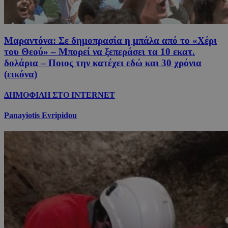
Μαραντόνα: Σε δημοπρασία η μπάλα από το «Χέρι
του Θεού» – Μπορεί να ξεπεράσει τα 10 εκατ.
δολάρια – Ποιος την κατέχει εδώ και 30 χρόνια
(εικόνα)
ΔΗΜΟΦΙΛΗ ΣΤΟ INTERNET
Panayiotis Evripidou