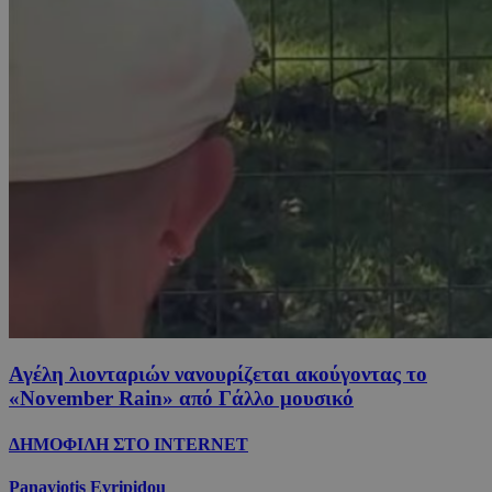
Αγέλη λιονταριών νανουρίζεται ακούγοντας το
«November Rain» από Γάλλο μουσικό
ΔΗΜΟΦΙΛΗ ΣΤΟ INTERNET
Panayiotis Evripidou