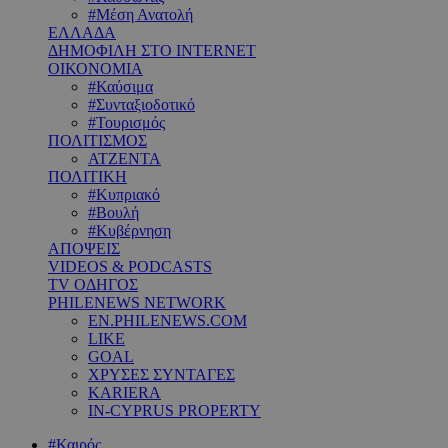
#Μέση Ανατολή
ΕΛΛΑΔΑ
ΔΗΜΟΦΙΛΗ ΣΤΟ INTERNET
ΟΙΚΟΝΟΜΙΑ
#Καύσιμα
#Συνταξιοδοτικό
#Τουρισμός
ΠΟΛΙΤΙΣΜΟΣ
ΑΤΖΕΝΤΑ
ΠΟΛΙΤΙΚΗ
#Κυπριακό
#Βουλή
#Κυβέρνηση
ΑΠΟΨΕΙΣ
VIDEOS & PODCASTS
TV ΟΔΗΓΟΣ
PHILENEWS NETWORK
EN.PHILENEWS.COM
LIKE
GOAL
ΧΡΥΣΕΣ ΣΥΝΤΑΓΕΣ
KARIERA
IN-CYPRUS PROPERTY
#Καιρός