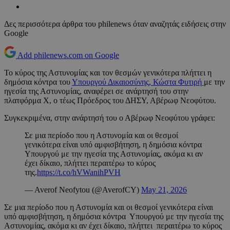
Δες περισσότερα άρθρα του philenews όταν αναζητάς ειδήσεις στην
Google
Add philenews.com on Google
Το κύρος της Αστυνομίας και τον θεσμών γενικότερα πλήττει η
δημόσια κόντρα του
Υπουργού Δικαιοσύνης, Κώστα Φυτιρή
με την
ηγεσία της Αστυνομίας, αναφέρει σε ανάρτησή του στην
πλατφόρμα Χ, ο τέως Πρόεδρος του ΔΗΣΥ, Αβέρωφ Νεοφύτου.
Συγκεκριμένα, στην ανάρτησή του ο Αβέρωφ Νεοφύτου γράφει:
Σε μια περίοδο που η Αστυνομία και οι θεσμοί
γενικότερα είναι υπό αμφισβήτηση, η δημόσια κόντρα
Υπουργού με την ηγεσία της Αστυνομίας, ακόμα κι αν
έχει δίκαιο, πλήττει περαιτέρω το κύρος
της.
https://t.co/hVWanihPVH
— Averof Neofytou (@AverofCY)
May 21, 2026
Σε μια περίοδο που η Αστυνομία και οι θεσμοί γενικότερα είναι
υπό αμφισβήτηση, η δημόσια κόντρα Υπουργού με την ηγεσία της
Αστυνομίας, ακόμα κι αν έχει δίκαιο, πλήττει περαιτέρω το κύρος