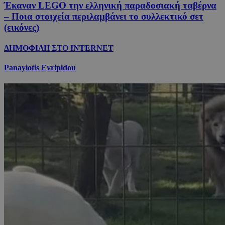
Έκαναν LEGO την ελληνική παραδοσιακή ταβέρνα
– Ποια στοιχεία περιλαμβάνει το συλλεκτικό σετ
(εικόνες)
ΔΗΜΟΦΙΛΗ ΣΤΟ INTERNET
Panayiotis Evripidou