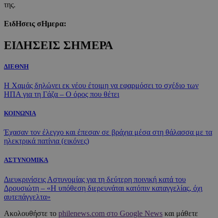
της.
ΕιδΗσεις σΗμερα:
ΕΙΔΗΣΕΙΣ ΣΗΜΕΡΑ
ΔΙΕΘΝΗ
Η Χαμάς δηλώνει εκ νέου έτοιμη να εφαρμόσει το σχέδιο των
ΗΠΑ για τη Γάζα – Ο όρος που θέτει
ΚΟΙΝΩΝΙΑ
Έχασαν τον έλεγχο και έπεσαν σε βράχια μέσα στη θάλασσα με τα
ηλεκτρικά πατίνια (εικόνες)
ΑΣΤΥΝΟΜΙΚΑ
Διευκρινίσεις Αστυνομίας για τη δεύτερη ποινική κατά του
Δρουσιώτη – «Η υπόθεση διερευνάται κατόπιν καταγγελίας, όχι
αυτεπάγγελτα»
Ακολουθήστε το
philenews.com στο Google News
και μάθετε