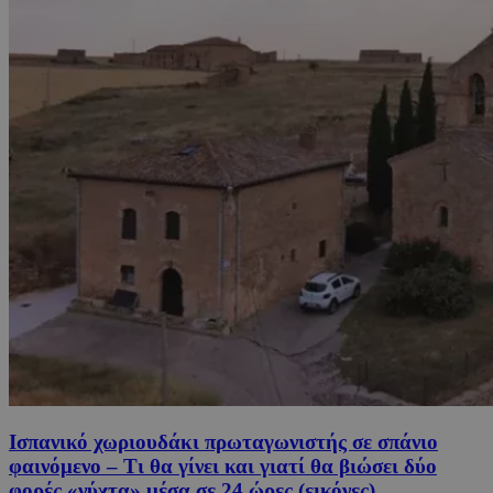
Ισπανικό χωριουδάκι πρωταγωνιστής σε σπάνιο
φαινόμενο – Τι θα γίνει και γιατί θα βιώσει δύο
φορές «νύχτα» μέσα σε 24 ώρες (εικόνες)