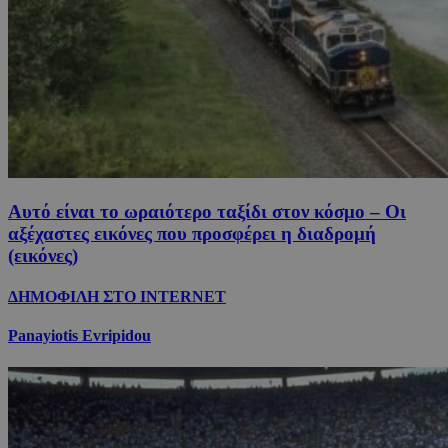
Αυτό είναι το ωραιότερο ταξίδι στον κόσμο – Οι
αξέχαστες εικόνες που προσφέρει η διαδρομή
(εικόνες)
ΔΗΜΟΦΙΛΗ ΣΤΟ INTERNET
Panayiotis Evripidou