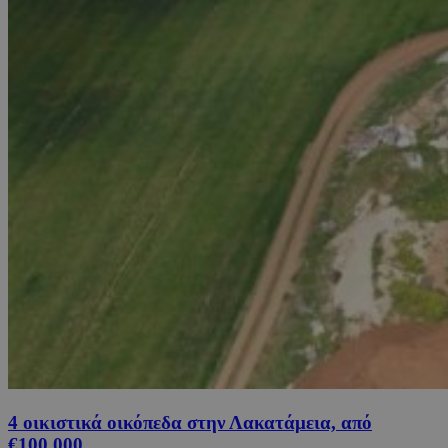
4 οικιστικά οικόπεδα στην Λακατάμεια, από
€100,000