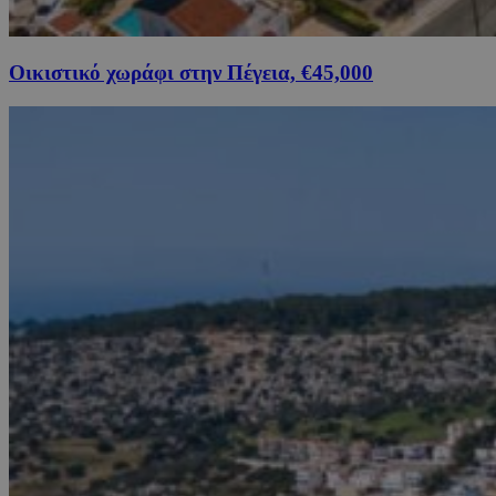
Οικιστικό χωράφι στην Πέγεια, €45,000