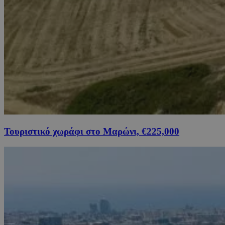
Τουριστικό χωράφι στο Μαρώνι, €225,000