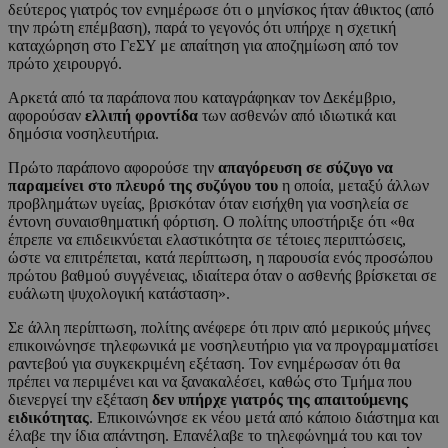
δεύτερος γιατρός τον ενημέρωσε ότι ο μηνίσκος ήταν άθικτος (από
την πρώτη επέμβαση), παρά το γεγονός ότι υπήρχε η σχετική
καταχώρηση στο ΓεΣΥ με απαίτηση για αποζημίωση από τον
πρώτο χειρουργό.
Αρκετά από τα παράπονα που καταγράφηκαν τον Δεκέμβριο,
αφορούσαν
ελλιπή φροντίδα
των ασθενών από ιδιωτικά και
δημόσια νοσηλευτήρια.
Πρώτο παράπονο αφορούσε την
απαγόρευση σε σύζυγο να
παραμείνει στο πλευρό της συζύγου του
η οποία, μεταξύ άλλων
προβλημάτων υγείας, βρισκόταν όταν εισήχθη για νοσηλεία σε
έντονη συναισθηματική φόρτιση. Ο πολίτης υποστήριξε ότι «θα
έπρεπε να επιδεικνύεται ελαστικότητα σε τέτοιες περιπτώσεις,
ώστε να επιτρέπεται, κατά περίπτωση, η παρουσία ενός προσώπου
πρώτου βαθμού συγγένειας, ιδιαίτερα όταν ο ασθενής βρίσκεται σε
ευάλωτη ψυχολογική κατάσταση».
Σε άλλη περίπτωση, πολίτης ανέφερε ότι πριν από μερικούς μήνες
επικοινώνησε τηλεφωνικά με νοσηλευτήριο για να προγραμματίσει
ραντεβού για συγκεκριμένη εξέταση. Τον ενημέρωσαν ότι θα
πρέπει να περιμένει και να ξανακαλέσει, καθώς στο Τμήμα που
διενεργεί την εξέταση
δεν υπήρχε γιατρός της απαιτούμενης
ειδικότητας
. Επικοινώνησε εκ νέου μετά από κάποιο διάστημα και
έλαβε την ίδια απάντηση. Επανέλαβε το τηλεφώνημά του και τον