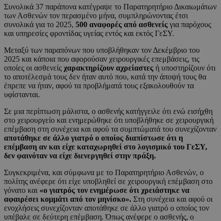
Συνολικά 37 παράπονα κατέγραψε το Παρατηρητήριο Δικαιωμάτων
των Ασθενών τον περασμένο μήνα, συμπληρώνοντας έτσι
συνολικά για το 2025,
500 αναφορές από ασθενείς
για παρόχους
και υπηρεσίες φροντίδας υγείας εντός και εκτός ΓεΣΥ.
Μεταξύ των παραπόνων που υποβλήθηκαν τον Δεκέμβριο του
2025 και κάποια που αφορούσαν χειρουργικές επεμβάσεις, τις
οποίες οι ασθενείς
χαρακτηρίζουν αχρείαστες
ή υποστηρίζουν ότι
το αποτέλεσμά τους δεν ήταν αυτό που, κατά την άποψή τους θα
έπρεπε να ήταν, αφού τα προβλήματά τους εξακολουθούν τα
υφίστανται.
Σε μια περίπτωση μάλιστα, ο ασθενής κατήγγειλε ότι ενώ εισήχθη
στο χειρουργείο και ενημερώθηκε ότι υποβλήθηκε σε χειρουργική
επέμβαση στη συνέχεια και αφού τα συμπτώματά του συνεχίζονταν
αποτάθηκε σε άλλο γιατρό ο οποίος διαπίστωσε ότι η
επέμβαση αν και είχε καταχωρηθεί στο λογισμικό του ΓεΣΥ,
δεν φαινόταν να είχε διενεργηθεί στην πράξη.
Συγκεκριμένα, και σύμφωνα με το Παρατηρητήριο Ασθενών, ο
πολίτης ανέφερε ότι είχε υποβληθεί σε χειρουργική επέμβαση στο
γόνατο και
«ο γιατρός τον ενημέρωσε ότι χρειάστηκε να
αφαιρέσει κομμάτι από τον μηνίσκο».
Στη συνέχεια και αφού οι
ενοχλήσεις συνεχίζονταν αποτάθηκε σε άλλο γιατρό ο οποίος τον
υπέβαλε σε δεύτερη επέμβαση. Όπως ανέφερε ο ασθενής, ο