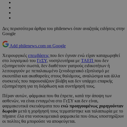
Δες περισσότερα άρθρα του philenews όταν αναζητάς ειδήσεις στην
Google
Add philenews.com on Google
Χειρουργικές
επεμβάσεις
που δεν έγιναν ενώ είχαν καταχωρηθεί
στο λογισμικό του
ΓεΣΥ
, νοσηλευτήρια με
ΤΑΕΠ
που δεν
εξυπηρετούν σωστά, δεν διαθέτουν γιατρούς ειδικοτήτων ή
λειτουργούν με πεπαλαιωμένο ξενοδοχειακό εξοπλισμό με
σκουπίδια και ακαθαρσίες στους θαλάμους, αναλώσιμα και άλλα
συσκευές που παρουσιάζουν βλάβη και δεν υπάρχει επαρκής
εξυπηρέτηση για τη διόρθωση και συντήρησή τους.
Πέραν αυτών, φάρμακα που θα έπρεπε, κατά την άποψη των
ασθενών, να είναι ενταγμένα στο ΓεΣΥ και δεν είναι,
φαρμακευτικά σκευάσματα που
ενώ προηγουμένως χορηγούνταν
δωρεάν
μετά η χορήγησή τους τερματίστηκε και ταλαιπωρία με το
πήγαινε έλα στα νοσοκομειακά φαρμακεία που όπως υποστηρίζουν
οι πολίτες θα μπορούσε να αποφεύγεται.