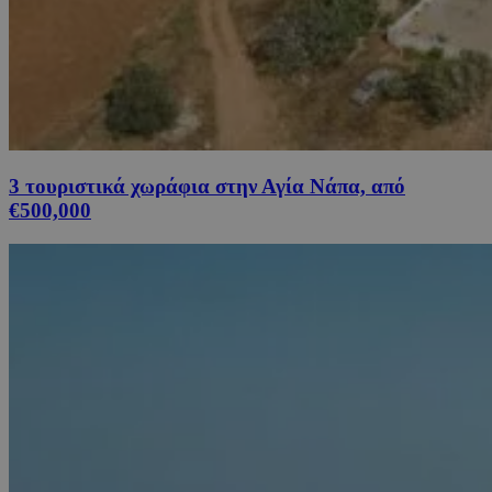
3 τουριστικά χωράφια στην Αγία Νάπα, από
€500,000