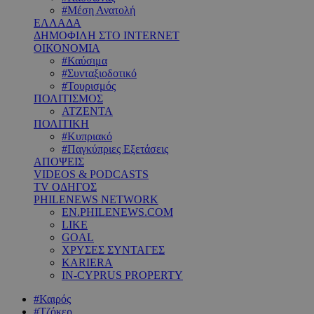
#Μέση Ανατολή
ΕΛΛΑΔΑ
ΔΗΜΟΦΙΛΗ ΣΤΟ INTERNET
ΟΙΚΟΝΟΜΙΑ
#Καύσιμα
#Συνταξιοδοτικό
#Τουρισμός
ΠΟΛΙΤΙΣΜΟΣ
ΑΤΖΕΝΤΑ
ΠΟΛΙΤΙΚΗ
#Κυπριακό
#Παγκύπριες Εξετάσεις
ΑΠΟΨΕΙΣ
VIDEOS & PODCASTS
TV ΟΔΗΓΟΣ
PHILENEWS NETWORK
EN.PHILENEWS.COM
LIKE
GOAL
ΧΡΥΣΕΣ ΣΥΝΤΑΓΕΣ
KARIERA
IN-CYPRUS PROPERTY
#Καιρός
#Τζόκερ