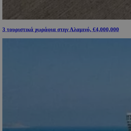
3 τουριστικά χωράφια στην Αλαμινό, €4,000,000