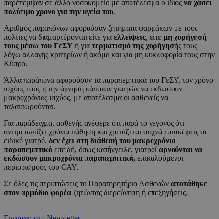
παρέπεμψαν σε άλλο νοσοκομείο με αποτέλεσμα ο ίδιος
να χάσει
πολύτιμο χρονο για την υγεία του
.
Αριθμός παραπόνων αφορούσαν ζητήματα φαρμάκων με τους
πολίτες να διαμαρτύρονται είτε για
ελλείψεις
, είτε
μη χορήγησή
τους μέσω του ΓεΣΥ
ή για
τερματισμό της χορήγησή
ς τους
λόγω αλλαγής κριτηρίων ή ακόμα και για μη κυκλοφορία τους στην
Κύπρο.
Άλλα παράπονα αφορούσαν τα παραπεμπτικά του ΓεΣΥ, τον χρόνο
ισχύος τους ή την άρνηση κάποιων γιατρών να εκδώσουν
μακροχρόνιας ισχύος, με αποτέλεσμα οι ασθενείς να
ταλαιπωρούνται.
Για παράδειγμα, ασθενής ανέφερε ότι παρά το γεγονός ότι
αντιμετωπίζει χρόνια πάθηση και χρειάζεται συχνά επισκέψεις σε
ειδικό γιατρό,
δεν έχει στη διάθεσή του μακροχρόνιο
παραπεμπτικό
επειδή, όπως κατήγγειλε, γιατροί
αρνούνται να
εκδώσουν μακροχρόνια παραπεμπτικά,
επικαλούμενοι
περιορισμούς του ΟΑΥ.
Σε όλες τις περιπτώσεις το Παρατηρητήριο Ασθενών
αποτάθηκε
στον αρμόδιο φορέα
ζητώντας διερεύνηση ή επεξηγήσεις.
Εγγραφή στο Newsletter