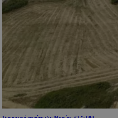
Τουριστικό χωράφι στο Μαρώνι, €225,000