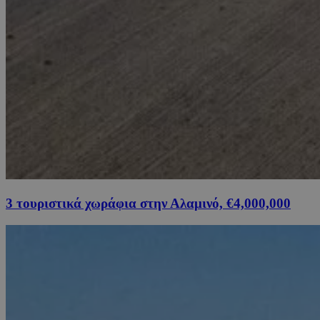
3 τουριστικά χωράφια στην Αλαμινό, €4,000,000