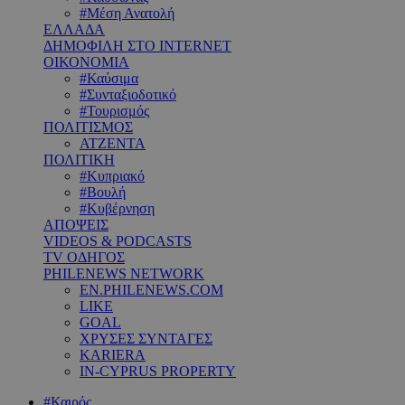
#Μέση Ανατολή
ΕΛΛΑΔΑ
ΔΗΜΟΦΙΛΗ ΣΤΟ INTERNET
ΟΙΚΟΝΟΜΙΑ
#Καύσιμα
#Συνταξιοδοτικό
#Τουρισμός
ΠΟΛΙΤΙΣΜΟΣ
ΑΤΖΕΝΤΑ
ΠΟΛΙΤΙΚΗ
#Κυπριακό
#Βουλή
#Κυβέρνηση
ΑΠΟΨΕΙΣ
VIDEOS & PODCASTS
TV ΟΔΗΓΟΣ
PHILENEWS NETWORK
EN.PHILENEWS.COM
LIKE
GOAL
ΧΡΥΣΕΣ ΣΥΝΤΑΓΕΣ
KARIERA
IN-CYPRUS PROPERTY
#Καιρός