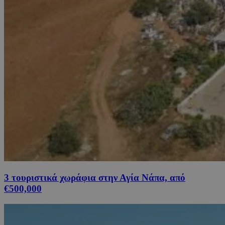
3 τουριστικά χωράφια στην Αγία Νάπα, από
€500,000