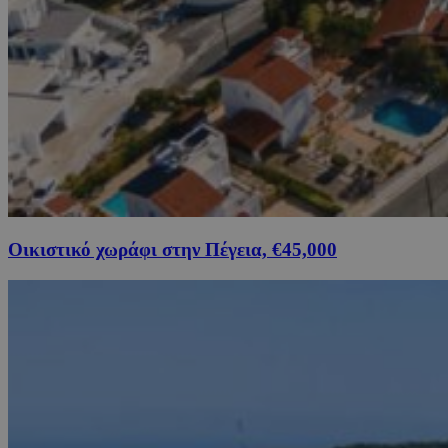
Οικιστικό χωράφι στην Πέγεια, €45,000