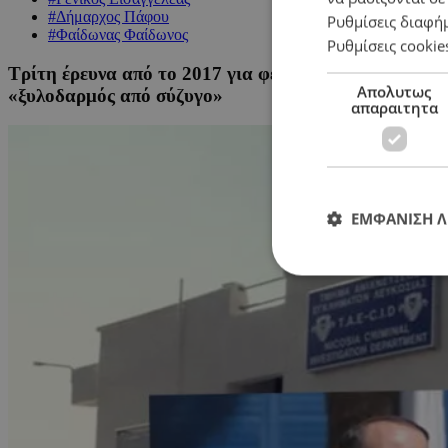
#Δήμαρχος Πάφου
Ρυθμίσεις διαφή
#Φαίδωνας Φαίδωνος
Ρυθμίσεις cookie
Τρίτη έρευνα από το 2017 για φερόμενη ενδοοικογεν
Απολυτως
«ξυλοδαρμός από σύζυγο»
απαραιτητα
ΕΜΦΑΝΙΣΗ 