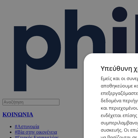
Υπεύθυνη χ
Εμείς και οι συν
αποθηκεύουμε κα
επεξεργαζόμαστε
δεδομένα περιήγη
και περιεχομένο
ΚΟΙΝΩΝΙΑ
ενδέχεται επίσης
συμπεριλαμβανομ
#Αστυνομία
συσκευής. Οι επι
#Βία στην οικογένεια
να βασίζονται σε
#Γενικός Εισαγγελέας