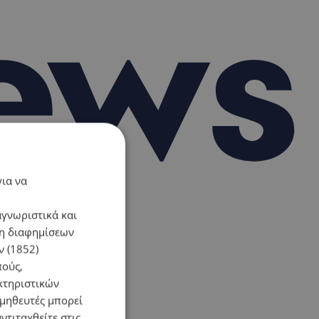
για να
αγνωριστικά και
ση διαφημίσεων
 (1852)
πούς,
κτηριστικών
ομηθευτές μπορεί
ντιταχθείτε στις