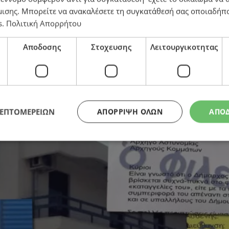
μισης
. Μπορείτε να ανακαλέσετε τη συγκατάθεσή σας οποιαδήπο
s
.
Πολιτική Απορρήτου
ειακή βία από Φαίδωνος – Η Αστυνομία πιστεύει ότι β
Αποδοσης
Στοχευσης
Λειτουργικοτητας
ΛΕΠΤΟΜΕΡΕΙΩΝ
ΑΠΌΡΡΙΨΗ ΌΛΩΝ
ΑΠΟ