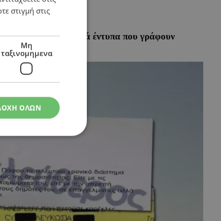
τε στιγμή στις
ρήκε τα γνήσια ιατρικά έντυπα που γράφουν
Μη
ταξινομημενα
ΔΟΧΗ ΟΛΩΝ