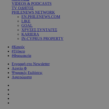
VIDEOS & PODCASTS
TV ΟΔΗΓΟΣ
PHILENEWS NETWORK
EN.PHILENEWS.COM
LIKE
GOAL
ΧΡΥΣΕΣ ΣΥΝΤΑΓΕΣ
KARIERA
IN-CYPRUS PROPERTY
#Καιρός
#Τζόκερ
#Φαρμακεία
Εγγραφή στο Newsletter
Αρχείο Φ
Ψηφιακές Εκδόσεις
Αφιερώματα