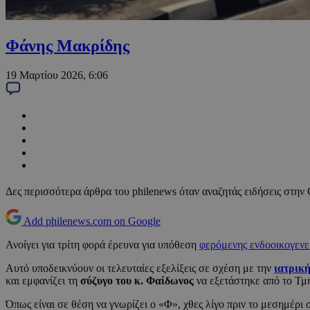
Φάνης Μακρίδης
19 Μαρτίου 2026, 6:06
Δες περισσότερα άρθρα του philenews όταν αναζητάς ειδήσεις στην
Add philenews.com on Google
Ανοίγει για τρίτη φορά έρευνα για υπόθεση
φερόμενης ενδοοικογενε
Αυτό υποδεικνύουν οι τελευταίες εξελίξεις σε σχέση με την
ιατρικ
και εμφανίζει τη
σύζυγο του κ. Φαίδωνος
να εξετάστηκε από το Τ
Όπως είναι σε θέση να γνωρίζει ο «Φ», χθες λίγο πριν το μεσημέ