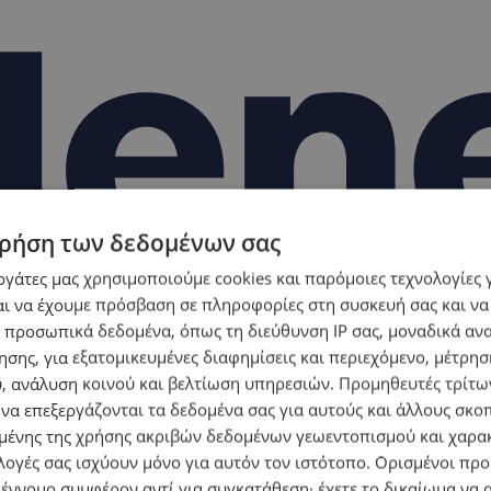
ρήση των δεδομένων σας
εργάτες μας χρησιμοποιούμε cookies και παρόμοιες τεχνολογίες 
ι να έχουμε πρόσβαση σε πληροφορίες στη συσκευή σας και να
 προσωπικά δεδομένα, όπως τη διεύθυνση IP σας, μοναδικά αν
σης, για εξατομικευμένες διαφημίσεις και περιεχόμενο, μέτρη
υ, ανάλυση κοινού και βελτίωση υπηρεσιών.
Προμηθευτές τρίτων
 να επεξεργάζονται τα δεδομένα σας για αυτούς και άλλους σκο
ένης της χρήσης ακριβών δεδομένων γεωεντοπισμού και χαρα
λογές σας ισχύουν μόνο για αυτόν τον ιστότοπο. Ορισμένοι πρ
 έννομο συμφέρον αντί για συγκατάθεση· έχετε το δικαίωμα να α