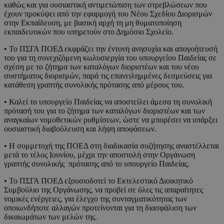
καθώς και για ουσιαστική αντιμετώπιση των στρεβλώσεων που
έχουν προκύψει από την εφαρμογή του Νέου Σχεδίου Διορισμών
στην Εκπαίδευση, με βασική αρχή τη μη θυματοποίηση
εκπαιδευτικών που υπηρετούν στο Δημόσιο Σχολείο.
• Το ΠΣΓΑ ΠΟΕΔ εκφράζει την έντονη ανησυχία και απογοήτευσή
του για τη συνεχιζόμενη κωλυσιεργία του υπουργείου Παιδείας σε
σχέση με το ζήτημα των καταλόγων διοριστέων και του νέου
συστήματος διορισμών, παρά τις επανειλημμένες δεσμεύσεις για
κατάθεση γραπτής συνολικής πρότασης από μέρους του.
• Καλεί το υπουργείο Παιδείας να αποστείλει άμεσα τη συνολική
πρότασή του για το ζήτημα των καταλόγων διοριστέων και των
αναγκαίων νομοθετικών ρυθμίσεων, ώστε να μπορέσει να υπάρξει
ουσιαστική διαβούλευση και λήψη αποφάσεων.
• Η συμμετοχή της ΠΟΕΔ στη διαδικασία συζήτησης αναστέλλεται
μετά το τέλος Ιουνίου, μέχρι την αποστολή στην Οργάνωση
γραπτής συνολικής πρότασης από το υπουργείο Παιδείας.
• Το ΠΣΓΑ ΠΟΕΔ εξουσιοδοτεί το Εκτελεστικό Διοικητικό
Συμβούλιο της Οργάνωσης, να προβεί σε όλες τις απαραίτητες
νομικές ενέργειες, για έλεγχο της συνταγματικότητας των
οποιωνδήποτε αλλαγών προτείνονται για τη διασφάλιση των
δικαιωμάτων των μελών της.