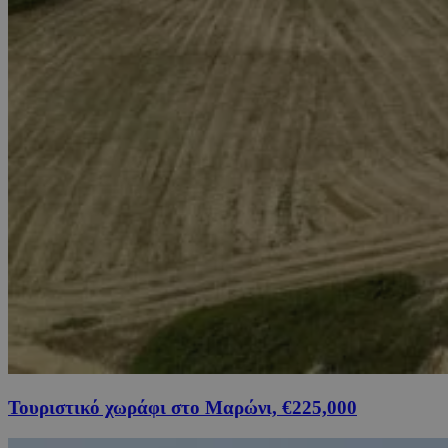
Τουριστικό χωράφι στο Μαρώνι, €225,000