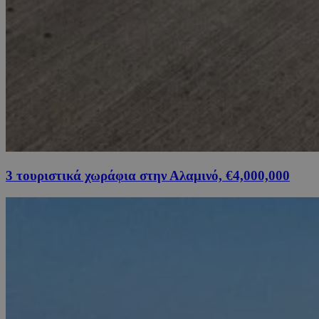
3 τουριστικά χωράφια στην Αλαμινό, €4,000,000