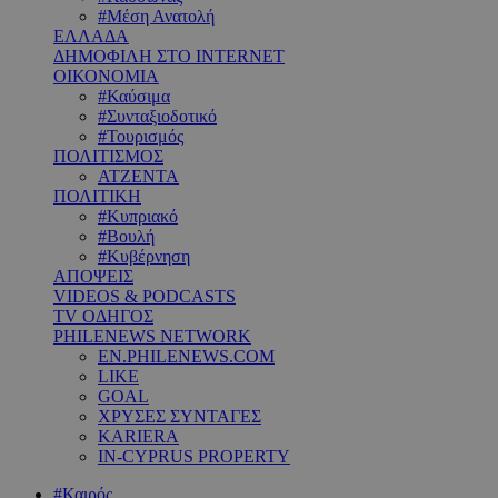
#Μέση Ανατολή
ΕΛΛΑΔΑ
ΔΗΜΟΦΙΛΗ ΣΤΟ INTERNET
ΟΙΚΟΝΟΜΙΑ
#Καύσιμα
#Συνταξιοδοτικό
#Τουρισμός
ΠΟΛΙΤΙΣΜΟΣ
ΑΤΖΕΝΤΑ
ΠΟΛΙΤΙΚΗ
#Κυπριακό
#Βουλή
#Κυβέρνηση
ΑΠΟΨΕΙΣ
VIDEOS & PODCASTS
TV ΟΔΗΓΟΣ
PHILENEWS NETWORK
EN.PHILENEWS.COM
LIKE
GOAL
ΧΡΥΣΕΣ ΣΥΝΤΑΓΕΣ
KARIERA
IN-CYPRUS PROPERTY
#Καιρός