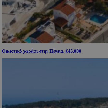
Οικιστικό χωράφι στην Πέγεια, €45,000