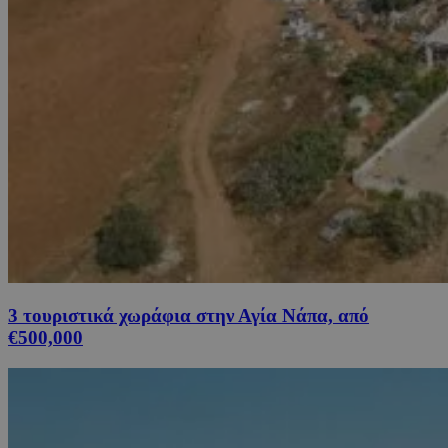
3 τουριστικά χωράφια στην Αγία Νάπα, από
€500,000