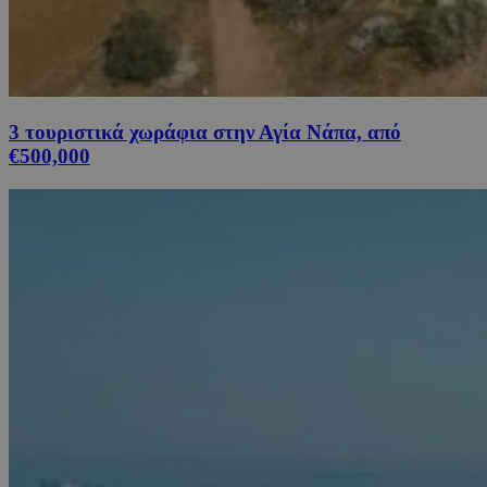
3 τουριστικά χωράφια στην Αγία Νάπα, από
€500,000