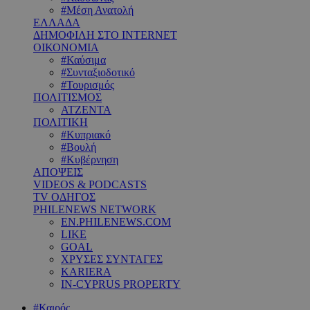
#Μέση Ανατολή
ΕΛΛΑΔΑ
ΔΗΜΟΦΙΛΗ ΣΤΟ INTERNET
ΟΙΚΟΝΟΜΙΑ
#Καύσιμα
#Συνταξιοδοτικό
#Τουρισμός
ΠΟΛΙΤΙΣΜΟΣ
ΑΤΖΕΝΤΑ
ΠΟΛΙΤΙΚΗ
#Κυπριακό
#Βουλή
#Κυβέρνηση
ΑΠΟΨΕΙΣ
VIDEOS & PODCASTS
TV ΟΔΗΓΟΣ
PHILENEWS NETWORK
EN.PHILENEWS.COM
LIKE
GOAL
ΧΡΥΣΕΣ ΣΥΝΤΑΓΕΣ
KARIERA
IN-CYPRUS PROPERTY
#Καιρός