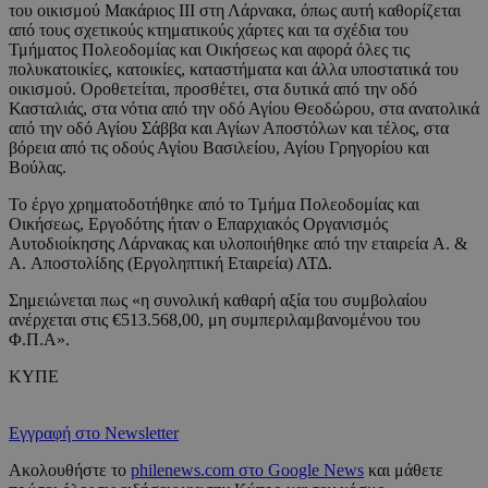
του οικισμού Μακάριος ΙΙΙ στη Λάρνακα, όπως αυτή καθορίζεται
από τους σχετικούς κτηματικούς χάρτες και τα σχέδια του
Τμήματος Πολεοδομίας και Οικήσεως και αφορά όλες τις
πολυκατοικίες, κατοικίες, καταστήματα και άλλα υποστατικά του
οικισμού. Οροθετείται, προσθέτει, στα δυτικά από την οδό
Κασταλιάς, στα νότια από την οδό Αγίου Θεοδώρου, στα ανατολικά
από την οδό Αγίου Σάββα και Αγίων Αποστόλων και τέλος, στα
βόρεια από τις οδούς Αγίου Βασιλείου, Αγίου Γρηγορίου και
Βούλας.
Το έργο χρηματοδοτήθηκε από το Τμήμα Πολεοδομίας και
Οικήσεως, Εργοδότης ήταν ο Επαρχιακός Οργανισμός
Αυτοδιοίκησης Λάρνακας και υλοποιήθηκε από την εταιρεία A. &
A. Αποστολίδης (Εργοληπτική Εταιρεία) ΛΤΔ.
Σημειώνεται πως «η συνολική καθαρή αξία του συμβολαίου
ανέρχεται στις €513.568,00, μη συμπεριλαμβανομένου του
Φ.Π.Α».
ΚΥΠΕ
Εγγραφή στο Newsletter
Ακολουθήστε το
philenews.com στο Google News
και μάθετε