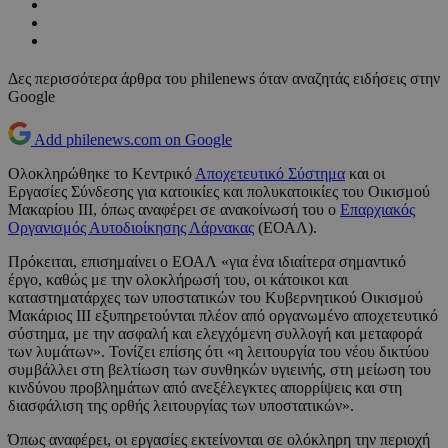
Δες περισσότερα άρθρα του philenews όταν αναζητάς ειδήσεις στην
Google
Add philenews.com on Google
Ολοκληρώθηκε το Κεντρικό
Αποχετευτικό Σύστημα
και οι
Εργασίες Σύνδεσης για κατοικίες και πολυκατοικίες του Οικισμού
Μακαρίου ΙΙΙ, όπως αναφέρει σε ανακοίνωσή του ο
Επαρχιακός
Οργανισμός Αυτοδιοίκησης Λάρνακας
(ΕΟΑΛ).
Πρόκειται, επισημαίνει ο ΕΟΑΛ «για ένα ιδιαίτερα σημαντικό
έργο, καθώς με την ολοκλήρωσή του, οι κάτοικοι και
καταστηματάρχες των υποστατικών του Κυβερνητικού Οικισμού
Μακάριος ΙΙΙ εξυπηρετούνται πλέον από οργανωμένο αποχετευτικό
σύστημα, με την ασφαλή και ελεγχόμενη συλλογή και μεταφορά
των λυμάτων». Τονίζει επίσης ότι «η λειτουργία του νέου δικτύου
συμβάλλει στη βελτίωση των συνθηκών υγιεινής, στη μείωση του
κινδύνου προβλημάτων από ανεξέλεγκτες απορρίψεις και στη
διασφάλιση της ορθής λειτουργίας των υποστατικών».
Όπως αναφέρει, οι εργασίες εκτείνονται σε ολόκληρη την περιοχή