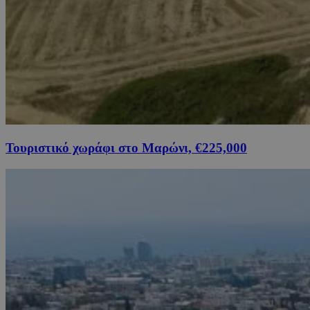
Τουριστικό χωράφι στο Μαρώνι, €225,000