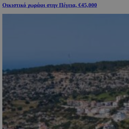
Οικιστικό χωράφι στην Πέγεια, €45,000