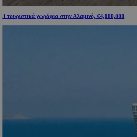
3 τουριστικά χωράφια στην Αλαμινό, €4,000,000