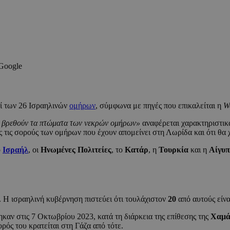
 Google
οί των 26 Ισραηλινών
ομήρων
, σύμφωνα με πηγές που επικαλείται η
Wa
να βρεθούν τα πτώματα των νεκρών ομήρων»
αναφέρεται χαρακτηριστικ
ς τις σορούς των ομήρων που έχουν απομείνει στη Λωρίδα και ότι θα 
ο
Ισραήλ
, οι
Ηνωμένες Πολιτείες
, το
Κατάρ
, η
Τουρκία
και η
Αίγυπ
. Η ισραηλινή κυβέρνηση πιστεύει ότι τουλάχιστον
20
από αυτούς είνα
καν στις 7 Οκτωβρίου 2023, κατά τη διάρκεια της επίθεσης της
Χαμά
ρός του κρατείται στη Γάζα από τότε.