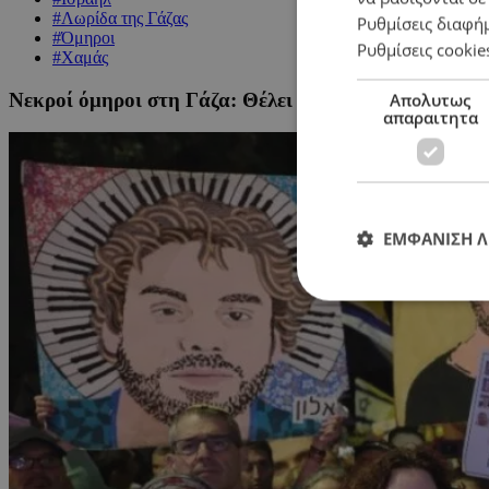
#Λωρίδα της Γάζας
Ρυθμίσεις διαφή
#Όμηροι
Ρυθμίσεις cookie
#Χαμάς
Νεκροί όμηροι στη Γάζα: Θέλει τουλάχιστον 10 μέρες
Απολυτως
απαραιτητα
ΕΜΦΑΝΙΣΗ 