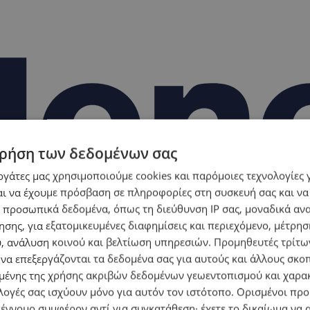
ρήση των δεδομένων σας
εργάτες μας χρησιμοποιούμε cookies και παρόμοιες τεχνολογίες 
ι να έχουμε πρόσβαση σε πληροφορίες στη συσκευή σας και να
 προσωπικά δεδομένα, όπως τη διεύθυνση IP σας, μοναδικά αν
σης, για εξατομικευμένες διαφημίσεις και περιεχόμενο, μέτρη
υ, ανάλυση κοινού και βελτίωση υπηρεσιών.
Προμηθευτές τρίτων
 να επεξεργάζονται τα δεδομένα σας για αυτούς και άλλους σκο
ένης της χρήσης ακριβών δεδομένων γεωεντοπισμού και χαρα
λογές σας ισχύουν μόνο για αυτόν τον ιστότοπο. Ορισμένοι πρ
 έννομο συμφέρον αντί για συγκατάθεση· έχετε το δικαίωμα να α