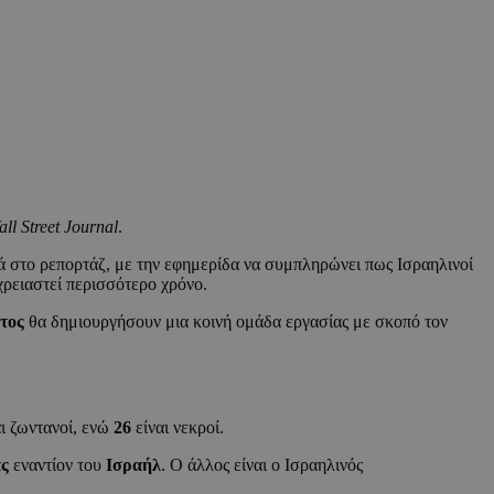
ll Street Journal
.
ά στο ρεπορτάζ, με την εφημερίδα να συμπληρώνει πως Ισραηλινοί
χρειαστεί περισσότερο χρόνο.
τος
θα δημιουργήσουν μια κοινή ομάδα εργασίας με σκοπό τον
ι ζωντανοί, ενώ
26
είναι νεκροί.
ς
εναντίον του
Ισραήλ
. Ο άλλος είναι ο Ισραηλινός