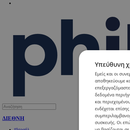
Υπεύθυνη χ
Εμείς και οι συν
αποθηκεύουμε κα
επεξεργαζόμαστε
δεδομένα περιήγη
και περιεχομένο
ενδέχεται επίσης
συμπεριλαμβανομ
ΔΙΕΘΝΗ
συσκευής. Οι επι
να βασίζονται σε
#Ισραήλ