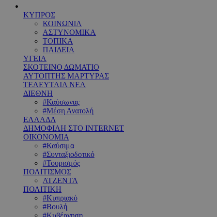
ΚΥΠΡΟΣ
ΚΟΙΝΩΝΙΑ
ΑΣΤΥΝΟΜΙΚΑ
ΤΟΠΙΚΑ
ΠΑΙΔΕΙΑ
ΥΓΕΙΑ
ΣΚΟΤΕΙΝΟ ΔΩΜΑΤΙΟ
ΑΥΤΟΠΤΗΣ ΜΑΡΤΥΡΑΣ
ΤΕΛΕΥΤΑΙΑ ΝΕΑ
ΔΙΕΘΝΗ
#Καύσωνας
#Μέση Ανατολή
ΕΛΛΑΔΑ
ΔΗΜΟΦΙΛΗ ΣΤΟ INTERNET
ΟΙΚΟΝΟΜΙΑ
#Καύσιμα
#Συνταξιοδοτικό
#Τουρισμός
ΠΟΛΙΤΙΣΜΟΣ
ΑΤΖΕΝΤΑ
ΠΟΛΙΤΙΚΗ
#Κυπριακό
#Βουλή
#Κυβέρνηση