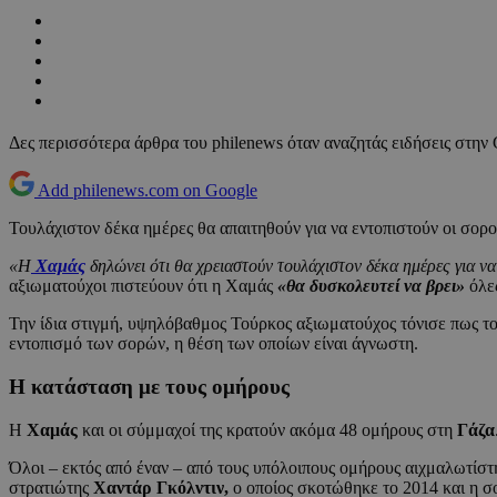
Δες περισσότερα άρθρα του philenews όταν αναζητάς ειδήσεις στην
Add philenews.com on Google
Τουλάχιστον δέκα ημέρες θα απαιτηθούν για να εντοπιστούν οι σορ
«Η
Χαμάς
δηλώνει ότι θα χρειαστούν τουλάχιστον δέκα ημέρες για 
αξιωματούχοι πιστεύουν ότι η Χαμάς
«θα δυσκολευτεί να βρει»
όλε
Την ίδια στιγμή, υψηλόβαθμος Τούρκος αξιωματούχος τόνισε πως τ
εντοπισμό των σορών, η θέση των οποίων είναι άγνωστη.
Η κατάσταση με τους ομήρους
Η
Χαμάς
και οι σύμμαχοί της κρατούν ακόμα 48 ομήρους στη
Γάζα
Όλοι – εκτός από έναν – από τους υπόλοιπους ομήρους αιχμαλωτίστη
στρατιώτης
Χαντάρ Γκόλντιν,
ο οποίος σκοτώθηκε το 2014 και η σο