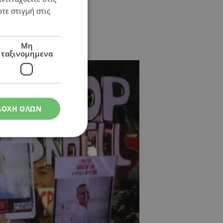
τε στιγμή στις
Μη
ταξινομημενα
ΔΟΧΗ ΟΛΩΝ