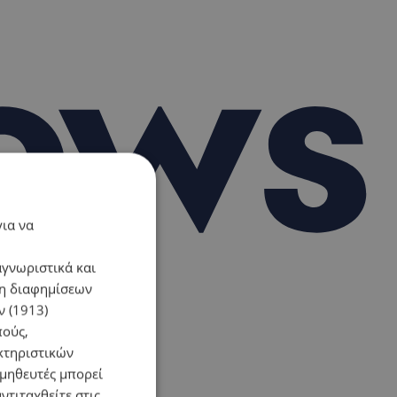
για να
αγνωριστικά και
ση διαφημίσεων
 (1913)
πούς,
κτηριστικών
ομηθευτές μπορεί
ντιταχθείτε στις