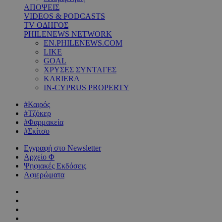
ΑΠΟΨΕΙΣ
VIDEOS & PODCASTS
TV ΟΔΗΓΟΣ
PHILENEWS NETWORK
EN.PHILENEWS.COM
LIKE
GOAL
ΧΡΥΣΕΣ ΣΥΝΤΑΓΕΣ
KARIERA
IN-CYPRUS PROPERTY
#Καιρός
#Τζόκερ
#Φαρμακεία
#Σκίτσο
Εγγραφή στο Newsletter
Αρχείο Φ
Ψηφιακές Εκδόσεις
Αφιερώματα