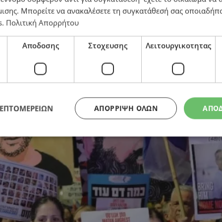
μισης
. Μπορείτε να ανακαλέσετε τη συγκατάθεσή σας οποιαδήπο
s
.
Πολιτική Απορρήτου
, λέει η Χαμάς – Δύσκολο εγχείρημα ο εντοπισμός τους
Αποδοσης
Στοχευσης
Λειτουργικοτητας
ΛΕΠΤΟΜΕΡΕΙΩΝ
ΑΠΌΡΡΙΨΗ ΌΛΩΝ
ΑΠΟ