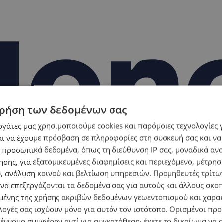
ρήση των δεδομένων σας
εργάτες μας χρησιμοποιούμε cookies και παρόμοιες τεχνολογίες 
ι να έχουμε πρόσβαση σε πληροφορίες στη συσκευή σας και να
 προσωπικά δεδομένα, όπως τη διεύθυνση IP σας, μοναδικά αν
σης, για εξατομικευμένες διαφημίσεις και περιεχόμενο, μέτρη
υ, ανάλυση κοινού και βελτίωση υπηρεσιών.
Προμηθευτές τρίτων
 να επεξεργάζονται τα δεδομένα σας για αυτούς και άλλους σκο
ένης της χρήσης ακριβών δεδομένων γεωεντοπισμού και χαρα
λογές σας ισχύουν μόνο για αυτόν τον ιστότοπο. Ορισμένοι πρ
 έννομο συμφέρον αντί για συγκατάθεση· έχετε το δικαίωμα να α