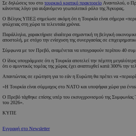
Σε δηλώσεις του στο
τουρκικό κρατικό πρακτορείο
Αναντολού, ο Πρε
κάνοντας λόγο για αυξανόμενο γεωπολιτικό ρόλο της Άγκυρας.
Ο Βέλγος ΥΠΕΞ σημείωσε ακόμη ότι η Τουρκία είναι σήμερα «περισσ
φτώχειας στη χώρα τα τελευταία χρόνια.
Παράλληλα, χαρακτήρισε ιδιαίτερα σημαντική τη βελγική οικονομι
αποστολή, με στόχο την ενίσχυση της συνεργασίας σε επιχειρηματικ
Σύμφωνα με τον Πρεβό, αναμένεται να υπογραφούν περίπου 40 συμφων
Ο ίδιος υπογράμμισε ότι η Τουρκία αποτελεί την πέμπτη μεγαλύτερ
ότι ο αμυντικός τομέας της χώρας έχει αναπτυχθεί κατά 300% την τε
Απαντώντας σε ερώτηση για το εάν η Ευρώπη θα πρέπει να «περιορ
«Η Τουρκία είναι σύμμαχος στο ΝΑΤΟ και υποψήφια χώρα για ένταξ
Ο Πρεβό τάχθηκε επίσης υπέρ του εκσυγχρονισμού της Συμφωνίας Τε
του 2026».
ΚΥΠΕ
Εγγραφή στο Newsletter