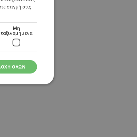
τε στιγμή στις
Μη
ταξινομημενα
ΔΟΧΗ ΟΛΩΝ