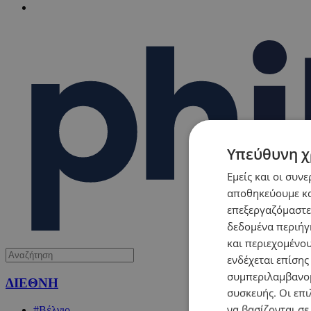
Υπεύθυνη χ
Εμείς και οι συν
αποθηκεύουμε κα
επεξεργαζόμαστε
δεδομένα περιήγη
και περιεχομένο
ενδέχεται επίσης
συμπεριλαμβανομ
ΔΙΕΘΝΗ
συσκευής. Οι επι
να βασίζονται σε
#Βέλγιο