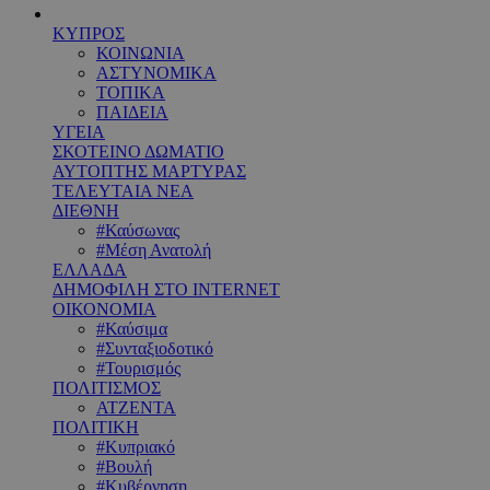
ΚΥΠΡΟΣ
ΚΟΙΝΩΝΙΑ
ΑΣΤΥΝΟΜΙΚΑ
ΤΟΠΙΚΑ
ΠΑΙΔΕΙΑ
ΥΓΕΙΑ
ΣΚΟΤΕΙΝΟ ΔΩΜΑΤΙΟ
ΑΥΤΟΠΤΗΣ ΜΑΡΤΥΡΑΣ
ΤΕΛΕΥΤΑΙΑ ΝΕΑ
ΔΙΕΘΝΗ
#Καύσωνας
#Μέση Ανατολή
ΕΛΛΑΔΑ
ΔΗΜΟΦΙΛΗ ΣΤΟ INTERNET
ΟΙΚΟΝΟΜΙΑ
#Καύσιμα
#Συνταξιοδοτικό
#Τουρισμός
ΠΟΛΙΤΙΣΜΟΣ
ΑΤΖΕΝΤΑ
ΠΟΛΙΤΙΚΗ
#Κυπριακό
#Βουλή
#Κυβέρνηση