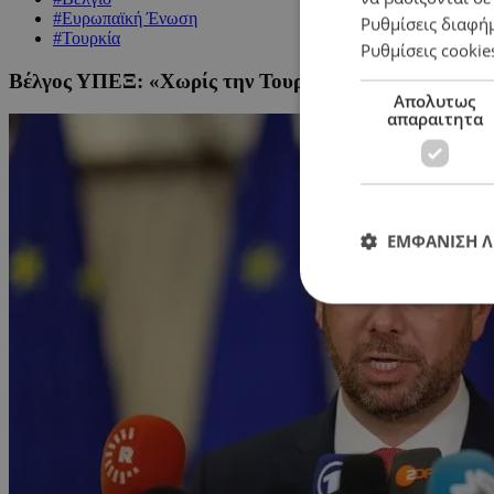
#Ευρωπαϊκή Ένωση
Ρυθμίσεις διαφή
#Τουρκία
Ρυθμίσεις cookie
Βέλγος ΥΠΕΞ: «Χωρίς την Τουρκία δεν υπάρχει ευρ
Απολυτως
απαραιτητα
ΕΜΦΑΝΙΣΗ 