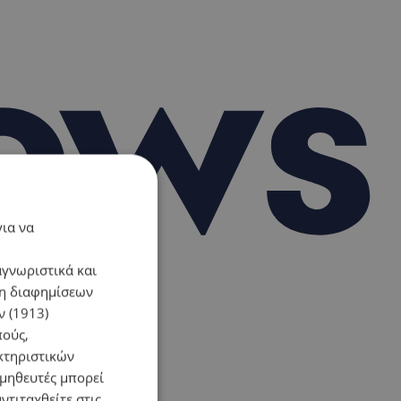
για να
αγνωριστικά και
ση διαφημίσεων
 (1913)
πούς,
κτηριστικών
ομηθευτές μπορεί
ντιταχθείτε στις