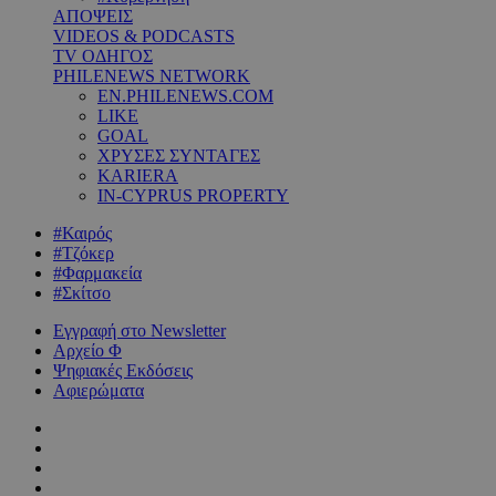
ΑΠΟΨΕΙΣ
VIDEOS & PODCASTS
TV ΟΔΗΓΟΣ
PHILENEWS NETWORK
EN.PHILENEWS.COM
LIKE
GOAL
ΧΡΥΣΕΣ ΣΥΝΤΑΓΕΣ
KARIERA
IN-CYPRUS PROPERTY
#Καιρός
#Τζόκερ
#Φαρμακεία
#Σκίτσο
Εγγραφή στο Newsletter
Αρχείο Φ
Ψηφιακές Εκδόσεις
Αφιερώματα