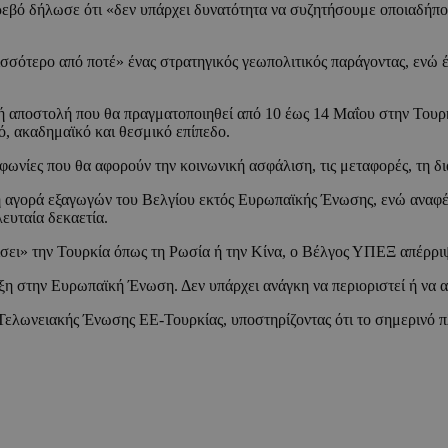
βό δήλωσε ότι «δεν υπάρχει δυνατότητα να συζητήσουμε οποιαδήποτ
ότερο από ποτέ» ένας στρατηγικός γεωπολιτικός παράγοντας, ενώ έκ
κή αποστολή που θα πραγματοποιηθεί από 10 έως 14 Μαΐου στην Τουρκ
ό, ακαδημαϊκό και θεσμικό επίπεδο.
ίες που θα αφορούν την κοινωνική ασφάλιση, τις μεταφορές, τη διαχε
η αγορά εξαγωγών του Βελγίου εκτός Ευρωπαϊκής Ένωσης, ενώ αναφέρθ
λευταία δεκαετία.
ίσει» την Τουρκία όπως τη Ρωσία ή την Κίνα, ο Βέλγος ΥΠΕΞ απέρρι
η στην Ευρωπαϊκή Ένωση. Δεν υπάρχει ανάγκη να περιοριστεί ή να 
λωνειακής Ένωσης ΕΕ-Τουρκίας, υποστηρίζοντας ότι το σημερινό πλα