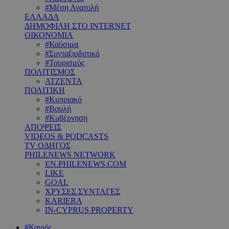
#Μέση Ανατολή
ΕΛΛΑΔΑ
ΔΗΜΟΦΙΛΗ ΣΤΟ INTERNET
ΟΙΚΟΝΟΜΙΑ
#Καύσιμα
#Συνταξιοδοτικό
#Τουρισμός
ΠΟΛΙΤΙΣΜΟΣ
ΑΤΖΕΝΤΑ
ΠΟΛΙΤΙΚΗ
#Κυπριακό
#Βουλή
#Κυβέρνηση
ΑΠΟΨΕΙΣ
VIDEOS & PODCASTS
TV ΟΔΗΓΟΣ
PHILENEWS NETWORK
EN.PHILENEWS.COM
LIKE
GOAL
ΧΡΥΣΕΣ ΣΥΝΤΑΓΕΣ
KARIERA
IN-CYPRUS PROPERTY
#Καιρός