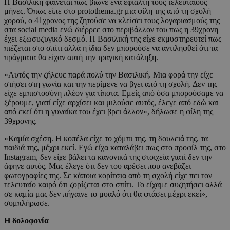
Η Βασιλική φαίνεται πως βίωνε ένα εφιάλτη τους τελευταίους
μήνες. Όπως είπε στο protothema.gr μια φίλη της από τη σχολή
χορού, ο 41χρονος της ζητούσε να κλείσει τους λογαριασμούς της
στα social media ενώ διέρρεε στο περιβάλλον του πως η 39χρονη
έχει εξωσυζυγικό δεσμό. Η Βασιλική της είχε εκμυστηρευτεί πως
πιέζεται στο σπίτι αλλά η ίδια δεν μπορούσε να αντιληφθεί ότι τα
πράγματα θα είχαν αυτή την τραγική κατάληξη.
«Αυτός την ζήλευε παρά πολύ την Βασιλική. Μια φορά την είχε
στήσει στη γωνία και την περίμενε να βγει από τη σχολή. Δεν της
είχε εμπιστοσύνη πλέον για τίποτα. Εμείς από όσα μπορούσαμε να
ξέρουμε, γιατί είχε αρχίσει και μιλούσε αυτός, έλεγε από εδώ και
από εκεί ότι η γυναίκα του έχει βρει άλλον», δήλωσε η φίλη της
39χρονης.
«Καμία σχέση. Η κοπέλα είχε το χόμπι της, τη δουλειά της, τα
παιδιά της, μέχρι εκεί. Εγώ είχα καταλάβει πως στο προφίλ της, στο
Instagram, δεν είχε βάλει τα κανονικά της στοιχεία γιατί δεν την
άφηνε αυτός. Μας έλεγε ότι δεν του αρέσει που ανεβάζει
φωτογραφίες της. Σε κάποια κορίτσια από τη σχολή είχε πει τον
τελευταίο καιρό ότι ζορίζεται στο σπίτι. Το είχαμε συζητήσει αλλά
σε καμία μας δεν πήγαινε το μυαλό ότι θα φτάσει μέχρι εκεί»,
συμπλήρωσε.
Η δολοφονία