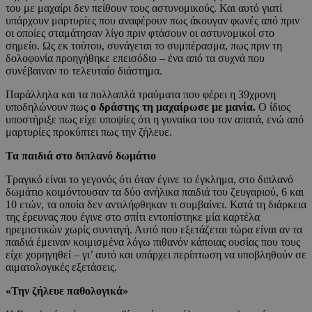
του με μαχαίρι δεν πείθουν τους αστυνομικούς. Και αυτό γιατί
υπάρχουν μαρτυρίες που αναφέρουν πως άκουγαν φωνές από πριν
οι οποίες σταμάτησαν λίγο πριν φτάσουν οι αστυνομικοί στο
σημείο. Ως εκ τούτου, συνάγεται το συμπέρασμα, πως πριν τη
δολοφονία προηγήθηκε επεισόδιο – ένα από τα συχνά που
συνέβαιναν το τελευταίο διάστημα.
Παράλληλα και τα πολλαπλά τραύματα που φέρει η 39χρονη
υποδηλώνουν πως
ο δράστης τη μαχαίρωσε με μανία.
Ο ίδιος
υποστήριξε πως είχε υποψίες ότι η γυναίκα του τον απατά, ενώ από
μαρτυρίες προκύπτει πως την ζήλευε.
Τα παιδιά στο διπλανό δωμάτιο
Τραγικό είναι το γεγονός ότι όταν έγινε το έγκλημα, στο διπλανό
δωμάτιο κοιμόντουσαν τα δύο ανήλικα παιδιά του ζευγαριού, 6 και
10 ετών, τα οποία δεν αντιλήφθηκαν τι συμβαίνει. Κατά τη διάρκεια
της έρευνας που έγινε στο σπίτι εντοπίστηκε μία καρτέλα
ηρεμιστικών χωρίς συνταγή. Αυτό που εξετάζεται τώρα είναι αν τα
παιδιά έμειναν κοιμισμένα λόγω πιθανόν κάποιας ουσίας που τους
είχε χορηγηθεί – γι’ αυτό και υπάρχει περίπτωση να υποβληθούν σε
αιματολογικές εξετάσεις.
«Την ζήλευε παθολογικά»