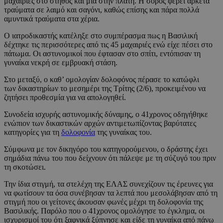
μαχαιριές στο στήθος και μία στην πλάτη. Η σορός φέρει αρκετά
τραύματα σε λαιμό και σαγόνι, καθώς επίσης και πάρα πολλά
αμυντικά τραύματα στα χέρια.
Ο ιατροδικαστής κατέληξε στο συμπέρασμα πως η Βασιλική
δέχτηκε τις περισσότερες από τις 45 μαχαιριές ενώ είχε πέσει στο
πάτωμα. Οι αστυνομικοί που έφτασαν στο σπίτι, εντόπισαν τη
γυναίκα νεκρή σε εμβρυακή στάση.
Στο μεταξύ, ο καθ’ ομολογίαν δολοφόνος πέρασε το κατώφλι
των δικαστηρίων το μεσημέρι της Τρίτης (2/6), προκειμένου να
ζητήσει προθεσμία για να απολογηθεί.
Συνοδεία ισχυρής αστυνομικής δύναμης, ο 41χρονος οδηγήθηκε
ενώπιον των δικαστικών αρχών αντιμετωπίζοντας βαρύτατες
κατηγορίες για τη
δολοφονία
της γυναίκας του.
Σύμφωνα με τον δικηγόρο του κατηγορούμενου, ο δράστης έχει
σημάδια πάνω του που δείχνουν ότι πάλεψε με τη σύζυγό του πριν
τη σκοτώσει.
Την ίδια στιγμή, τα στελέχη της ΕΛΑΣ συνεχίζουν τις έρευνες για
να φωτίσουν τα όσα συνέβησαν τα λεπτά που μεσολάβησαν από τη
στιγμή που οι γείτονες άκουσαν φωνές μέχρι τη δολοφονία της
Βασιλικής. Παρόλο που ο 41χρονος ομολόγησε το έγκλημα, οι
ισχυρισμοί του ότι ξαφνικά ξύπνησε και είδε τη γυναίκα από πάνω