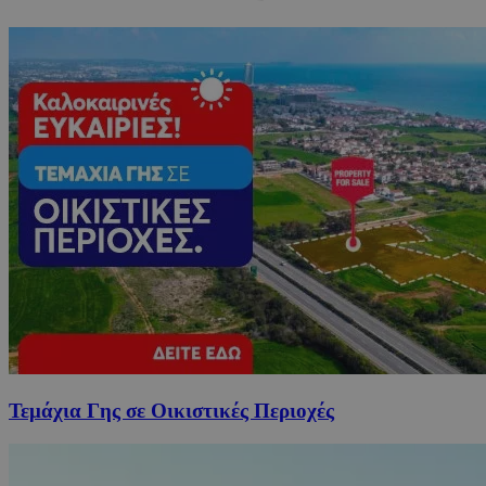
Τεμάχια Γης σε Οικιστικές Περιοχές