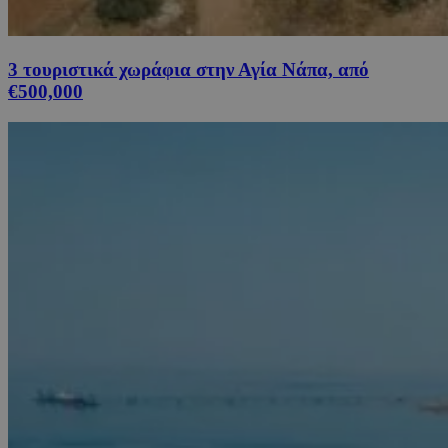
3 τουριστικά χωράφια στην Αγία Νάπα, από
€500,000