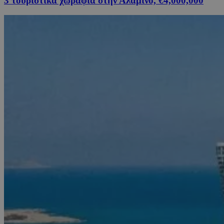
3 τουριστικά χωράφια στην Αλαμινό, €4,000,000