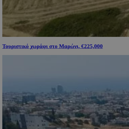
Τουριστικό χωράφι στο Μαρώνι, €225,000