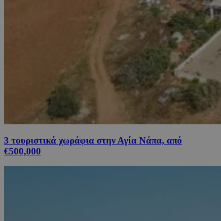
3 τουριστικά χωράφια στην Αγία Νάπα, από
€500,000