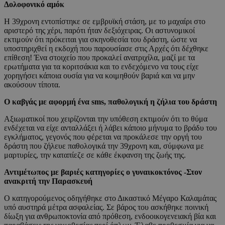
Δολοφονικό αμόκ
Η 39χρονη εντοπίστηκε σε εμβρυϊκή στάση, με το μαχαίρι στο
αριστερό της χέρι, παρότι ήταν δεξιόχειρας. Οι αστυνομικοί
εκτιμούν ότι πρόκειται για σκηνοθεσία του δράστη, ώστε να
υποστηριχθεί η εκδοχή που παρουσίασε στις Αρχές ότι δέχθηκε
επίθεση! Ένα στοιχείο που προκαλεί ανατριχίλα, μαζί με τα
ερωτήματα για τα κοριτσάκια και το ενδεχόμενο να τους είχε
χορηγήσει κάποια ουσία για να κοιμηθούν βαριά και να μην
ακούσουν τίποτα.
Ο καβγάς με αφορμή ένα sms, παθολογική η ζήλια του δράστη
Αξιωματικοί που χειρίζονται την υπόθεση εκτιμούν ότι το θύμα
ενδέχεται να είχε ανταλλάξει ή λάβει κάποιο μήνυμα το βράδυ του
εγκλήματος, γεγονός που φέρεται να προκάλεσε την οργή του
δράστη που ζήλευε παθολογικά την 39χρονη και, σύμφωνα με
μαρτυρίες, την καταπίεζε σε κάθε έκφανση της ζωής της.
Αντιμέτωπος με βαριές κατηγορίες ο γυναικοκτόνος -Στον
ανακριτή την Παρασκευή
Ο κατηγορούμενος οδηγήθηκε στο Δικαστικό Μέγαρο Καλαμάτας
υπό αυστηρά μέτρα ασφαλείας. Σε βάρος του ασκήθηκε ποινική
δίωξη για ανθρωποκτονία από πρόθεση, ενδοοικογενειακή βία και