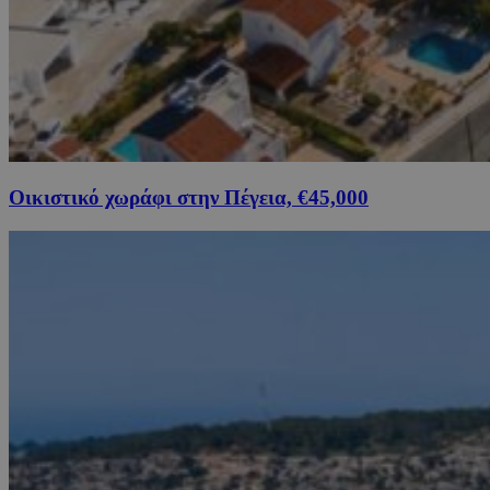
Οικιστικό χωράφι στην Πέγεια, €45,000