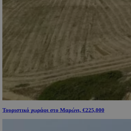
Τουριστικό χωράφι στο Μαρώνι, €225,000