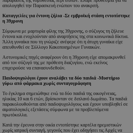
παραβάσεις της νομοθεσίας περί όπλων. Έλαβε προθεσμία για να
απολογηθεί την Παρασκευή ενώπιον του ανακριτή.
Καταγγελίες για έντονη ζήλια -Σε εμβρυϊκή στάση εντοπίστηκε
η 39χρονη
Σύμφωνα με μαρτυρία φίλης της 39χρονης, ο σύζυγος τη ζήλευε
έντονα και ενοχλούνταν από αναρτήσεις της στα κοινωνικά δίκτυα.
Άλλη γυναίκα που τη γνώριζε ανέφερε ότι η άτυχη γυναίκα είχε
απευθυνθεί σε Σύλλογο Κακοποιημένων Γυναικών.
Αστυνομικές πηγές αναφέρουν ότι η 39χρονη είχε απομακρυνθεί
από τον σύζυγό της με πρόθεση διαζυγίου, ενώ εκείνος
επιχειρούσε να επανασυνδεθούν.
Παιδοψυχολόγοι έχουν αναλάβει τα δύο παιδιά -Μυστήριο
γύρω από φάρμακα χωρίς συνταγογράφηση
Το έγκλημα σημειώθηκε ενώ τα δύο παιδιά της οικογένειας,
ηλικίας 10 και 6 ετών, βρίσκονταν σε διπλανό δωμάτιο. Τα παιδιά
παρακολουθούνται από παιδοψυχολόγους και έχουν υποβληθεί σε
αιματολογικές εξετάσεις σύμφωνα με τα προβλεπόμενα
πρωτόκολλα.
Κατά την έρευνα στην οικία εντοπίστηκε καρτέλα ηρεμιστικών
χωρίς ιατρική συνταγή, γεγονός που έχει οδηγήσει τις Αρχές να