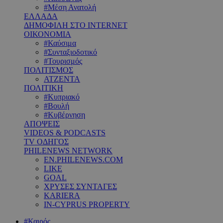
#Μέση Ανατολή
ΕΛΛΑΔΑ
ΔΗΜΟΦΙΛΗ ΣΤΟ INTERNET
ΟΙΚΟΝΟΜΙΑ
#Καύσιμα
#Συνταξιοδοτικό
#Τουρισμός
ΠΟΛΙΤΙΣΜΟΣ
ΑΤΖΕΝΤΑ
ΠΟΛΙΤΙΚΗ
#Κυπριακό
#Βουλή
#Κυβέρνηση
ΑΠΟΨΕΙΣ
VIDEOS & PODCASTS
TV ΟΔΗΓΟΣ
PHILENEWS NETWORK
EN.PHILENEWS.COM
LIKE
GOAL
ΧΡΥΣΕΣ ΣΥΝΤΑΓΕΣ
KARIERA
IN-CYPRUS PROPERTY
#Καιρός