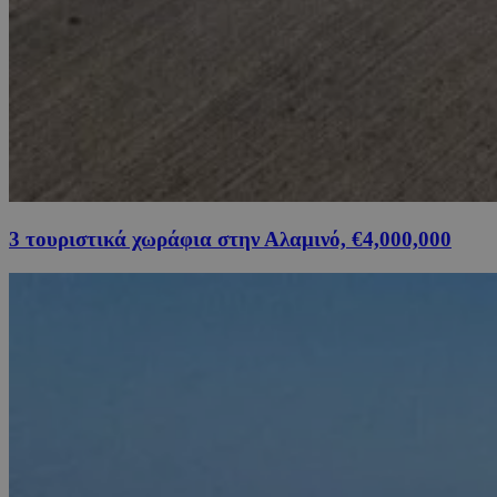
3 τουριστικά χωράφια στην Αλαμινό, €4,000,000