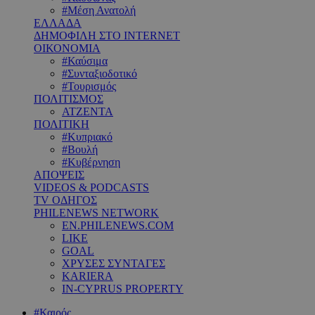
#Μέση Ανατολή
ΕΛΛΑΔΑ
ΔΗΜΟΦΙΛΗ ΣΤΟ INTERNET
ΟΙΚΟΝΟΜΙΑ
#Καύσιμα
#Συνταξιοδοτικό
#Τουρισμός
ΠΟΛΙΤΙΣΜΟΣ
ΑΤΖΕΝΤΑ
ΠΟΛΙΤΙΚΗ
#Κυπριακό
#Βουλή
#Κυβέρνηση
ΑΠΟΨΕΙΣ
VIDEOS & PODCASTS
TV ΟΔΗΓΟΣ
PHILENEWS NETWORK
EN.PHILENEWS.COM
LIKE
GOAL
ΧΡΥΣΕΣ ΣΥΝΤΑΓΕΣ
KARIERA
IN-CYPRUS PROPERTY
#Καιρός