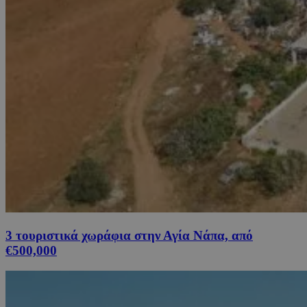
3 τουριστικά χωράφια στην Αγία Νάπα, από
€500,000