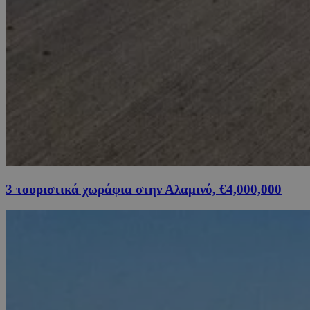
3 τουριστικά χωράφια στην Αλαμινό, €4,000,000