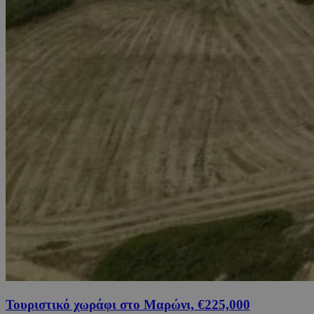
Τουριστικό χωράφι στο Μαρώνι, €225,000