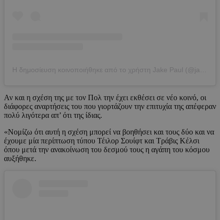
Η δημοσίευση κοινοποιήθηκε από το χρήστη Jake Paul (@jakepaul)
Αν και η σχέση της με τον Πολ την έχει εκθέσει σε νέο κοινό, οι
διάφορες αναρτήσεις του που γιορτάζουν την επιτυχία της απέφεραν
πολύ λιγότερα απ’ ότι της ίδιας.
«Νομίζω ότι αυτή η σχέση μπορεί να βοηθήσει και τους δύο και να
έχουμε μία περίπτωση τύπου Τέιλορ Σουίφτ και Τράβις Κέλσι
όπου μετά την ανακοίνωση του δεσμού τους η αγάπη του κόσμου
αυξήθηκε.