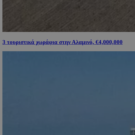
3 τουριστικά χωράφια στην Αλαμινό, €4,000,000