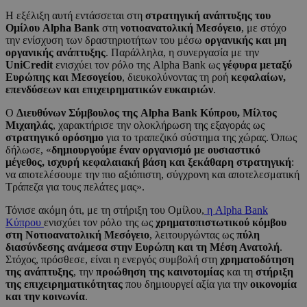
Η εξέλιξη αυτή εντάσσεται στη
στρατηγική ανάπτυξης του
Ομίλου Alpha Bank
στη
νοτιοανατολική Μεσόγειο
, με στόχο
την ενίσχυση των δραστηριοτήτων του μέσω
οργανικής και μη
οργανικής ανάπτυξης
. Παράλληλα, η συνεργασία με την
UniCredit
ενισχύει τον ρόλο της Alpha Bank ως
γέφυρα μεταξύ
Ευρώπης και Μεσογείου
, διευκολύνοντας τη ροή
κεφαλαίων,
επενδύσεων και επιχειρηματικών ευκαιριών
.
Ο
Διευθύνων Σύμβουλος της Alpha Bank Κύπρου, Μίλτος
Μιχαηλάς
, χαρακτήρισε την ολοκλήρωση της εξαγοράς ως
στρατηγικό ορόσημο
για το τραπεζικό σύστημα της χώρας. Όπως
δήλωσε, «
δημιουργούμε έναν οργανισμό με ουσιαστικό
μέγεθος, ισχυρή κεφαλαιακή βάση και ξεκάθαρη στρατηγική
:
να αποτελέσουμε την πιο αξιόπιστη, σύγχρονη και αποτελεσματική
Τράπεζα για τους πελάτες μας».
Τόνισε ακόμη ότι, με τη στήριξη του Ομίλου,
η Alpha Bank
Κύπρου
ενισχύει τον ρόλο της ως
χρηματοπιστωτικού κόμβου
στη Νοτιοανατολική Μεσόγειο
, λειτουργώντας ως
πύλη
διασύνδεσης ανάμεσα στην Ευρώπη και τη Μέση Ανατολή
.
Στόχος, πρόσθεσε, είναι η ενεργός συμβολή στη
χρηματοδότηση
της ανάπτυξης
, την
προώθηση της καινοτομίας
και τη
στήριξη
της επιχειρηματικότητας
που δημιουργεί αξία για την
οικονομία
και την κοινωνία
.