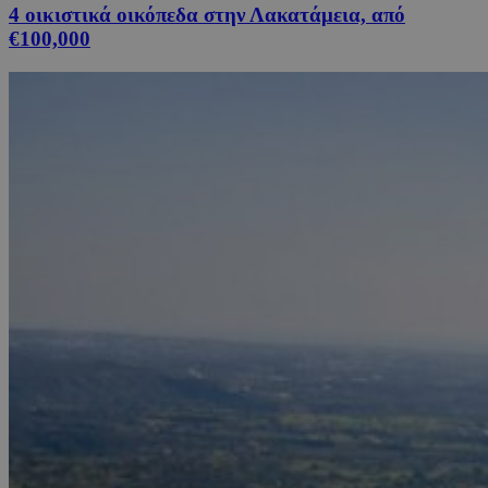
4 οικιστικά οικόπεδα στην Λακατάμεια, από
€100,000