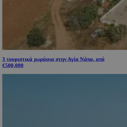
3 τουριστικά χωράφια στην Αγία Νάπα, από
€500,000