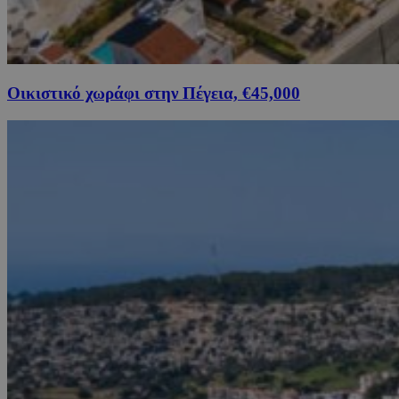
Οικιστικό χωράφι στην Πέγεια, €45,000