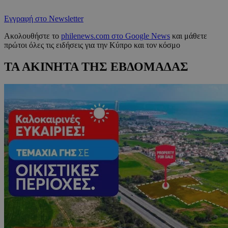
Εγγραφή στο Newsletter
Ακολουθήστε το
philenews.com στο Google News
και μάθετε
πρώτοι όλες τις ειδήσεις για την Κύπρο και τον κόσμο
ΤΑ ΑΚΙΝΗΤΑ ΤΗΣ ΕΒΔΟΜΑΔΑΣ