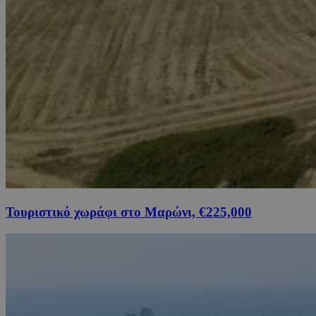
Τουριστικό χωράφι στο Μαρώνι, €225,000