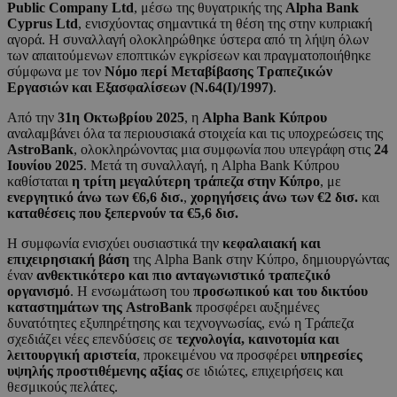
Public Company Ltd
, μέσω της θυγατρικής της
Alpha Bank
Cyprus Ltd
, ενισχύοντας σημαντικά τη θέση της στην κυπριακή
αγορά. Η συναλλαγή ολοκληρώθηκε ύστερα από τη λήψη όλων
των απαιτούμενων εποπτικών εγκρίσεων και πραγματοποιήθηκε
σύμφωνα με τον
Νόμο περί Μεταβίβασης Τραπεζικών
Εργασιών και Εξασφαλίσεων (N.64(Ι)/1997)
.
Από την
31η Οκτωβρίου 2025
, η
Alpha Bank Κύπρου
αναλαμβάνει όλα τα περιουσιακά στοιχεία και τις υποχρεώσεις της
AstroBank
, ολοκληρώνοντας μια συμφωνία που υπεγράφη στις
24
Ιουνίου 2025
. Μετά τη συναλλαγή, η Alpha Bank Κύπρου
καθίσταται
η τρίτη μεγαλύτερη τράπεζα στην Κύπρο
, με
ενεργητικό άνω των €6,6 δισ.
,
χορηγήσεις άνω των €2 δισ.
και
καταθέσεις που ξεπερνούν τα €5,6 δισ.
Η συμφωνία ενισχύει ουσιαστικά την
κεφαλαιακή και
επιχειρησιακή βάση
της Alpha Bank στην Κύπρο, δημιουργώντας
έναν
ανθεκτικότερο και πιο ανταγωνιστικό τραπεζικό
οργανισμό
. Η ενσωμάτωση του
προσωπικού και του δικτύου
καταστημάτων της AstroBank
προσφέρει αυξημένες
δυνατότητες εξυπηρέτησης και τεχνογνωσίας, ενώ η Τράπεζα
σχεδιάζει νέες επενδύσεις σε
τεχνολογία, καινοτομία και
λειτουργική αριστεία
, προκειμένου να προσφέρει
υπηρεσίες
υψηλής προστιθέμενης αξίας
σε ιδιώτες, επιχειρήσεις και
θεσμικούς πελάτες.