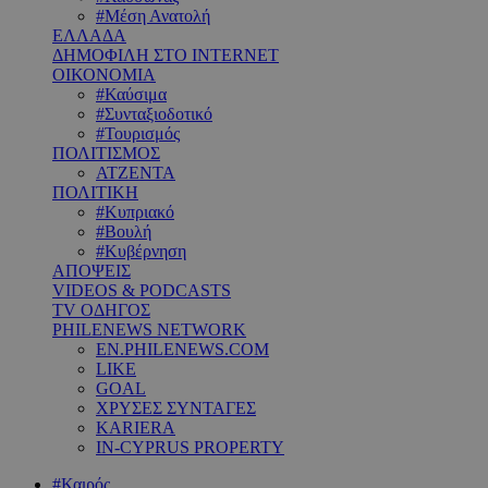
#Μέση Ανατολή
ΕΛΛΑΔΑ
ΔΗΜΟΦΙΛΗ ΣΤΟ INTERNET
ΟΙΚΟΝΟΜΙΑ
#Καύσιμα
#Συνταξιοδοτικό
#Τουρισμός
ΠΟΛΙΤΙΣΜΟΣ
ΑΤΖΕΝΤΑ
ΠΟΛΙΤΙΚΗ
#Κυπριακό
#Βουλή
#Κυβέρνηση
ΑΠΟΨΕΙΣ
VIDEOS & PODCASTS
TV ΟΔΗΓΟΣ
PHILENEWS NETWORK
EN.PHILENEWS.COM
LIKE
GOAL
ΧΡΥΣΕΣ ΣΥΝΤΑΓΕΣ
KARIERA
IN-CYPRUS PROPERTY
#Καιρός