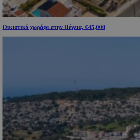
Οικιστικό χωράφι στην Πέγεια, €45,000