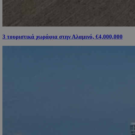
3 τουριστικά χωράφια στην Αλαμινό, €4,000,000