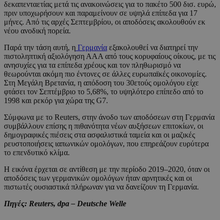
δεκαπενταετίας μετά τις ανακοινώσεις για το πακέτο 500 δισ. ευρώ,
πριν υποχωρήσουν και παραμείνουν σε υψηλά επίπεδα για 17
μήνες. Από τις αρχές Σεπτεμβρίου, οι αποδόσεις ακολουθούν εκ
νέου ανοδική πορεία.
Παρά την τάση αυτή, η
Γερμανία
εξακολουθεί να διατηρεί την
πιστοληπτική αξιολόγηση ΑΑΑ από τους κορυφαίους οίκους, με τις
ανησυχίες για τα επίπεδα χρέους και τον πληθωρισμό να
θεωρούνται ακόμη πιο έντονες σε άλλες ευρωπαϊκές οικονομίες.
Στη Μεγάλη Βρετανία, η απόδοση του 30ετούς ομολόγου είχε
φτάσει τον Σεπτέμβριο το 5,68%, το υψηλότερο επίπεδο από το
1998 και ρεκόρ για χώρα της G7.
Σύμφωνα με το Reuters, στην άνοδο των αποδόσεων στη Γερμανία
συμβάλλουν επίσης η πιθανότητα νέων αυξήσεων επιτοκίων, οι
δημογραφικές πιέσεις στα ασφαλιστικά ταμεία και οι μαζικές
ρευστοποιήσεις ιαπωνικών ομολόγων, που επηρεάζουν ευρύτερα
το επενδυτικό κλίμα.
Η εικόνα έρχεται σε αντίθεση με την περίοδο 2019–2020, όταν οι
αποδόσεις των γερμανικών ομολόγων ήταν αρνητικές και οι
πιστωτές ουσιαστικά πλήρωναν για να δανείζουν τη Γερμανία.
Πηγές: Reuters, dpa – Deutsche Welle