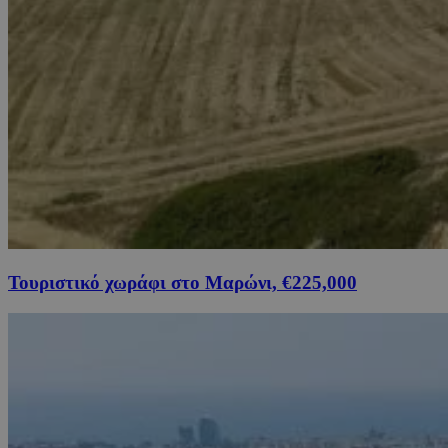
Τουριστικό χωράφι στο Μαρώνι, €225,000