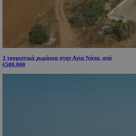
3 τουριστικά χωράφια στην Αγία Νάπα, από
€500,000