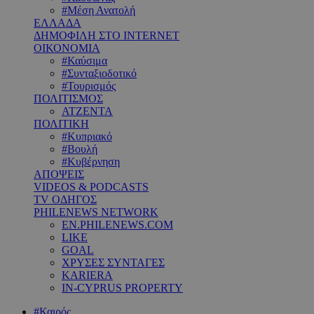
#Μέση Ανατολή
ΕΛΛΑΔΑ
ΔΗΜΟΦΙΛΗ ΣΤΟ INTERNET
ΟΙΚΟΝΟΜΙΑ
#Καύσιμα
#Συνταξιοδοτικό
#Τουρισμός
ΠΟΛΙΤΙΣΜΟΣ
ΑΤΖΕΝΤΑ
ΠΟΛΙΤΙΚΗ
#Κυπριακό
#Βουλή
#Κυβέρνηση
ΑΠΟΨΕΙΣ
VIDEOS & PODCASTS
TV ΟΔΗΓΟΣ
PHILENEWS NETWORK
EN.PHILENEWS.COM
LIKE
GOAL
ΧΡΥΣΕΣ ΣΥΝΤΑΓΕΣ
KARIERA
IN-CYPRUS PROPERTY
#Καιρός