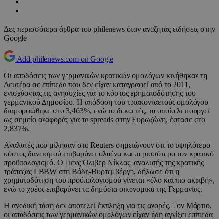
Δες περισσότερα άρθρα του philenews όταν αναζητάς ειδήσεις στην
Google
Add philenews.com on Google
Οι αποδόσεις των γερμανικών κρατικών ομολόγων κινήθηκαν τη
Δευτέρα σε επίπεδα που δεν είχαν καταγραφεί από το 2011,
ενισχύοντας τις ανησυχίες για το κόστος χρηματοδότησης του
γερμανικού Δημοσίου. Η απόδοση του τριακονταετούς ομολόγου
διαμορφώθηκε στο 3,463%, ενώ το δεκαετές, το οποίο λειτουργεί
ως σημείο αναφοράς για τα spreads στην Ευρωζώνη, έφτασε στο
2,837%.
Αναλυτές που μίλησαν στο Reuters σημειώνουν ότι το υψηλότερο
κόστος δανεισμού επιβαρύνει ολοένα και περισσότερο τον κρατικό
προϋπολογισμό. Ο Γιενς Όλιβερ Νίκλας, αναλυτής της κρατικής
τράπεζας LBBW στη Βάδη-Βυρτεμβέργη, δήλωσε ότι η
χρηματοδότηση του προϋπολογισμού γίνεται «όλο και πιο ακριβή»,
ενώ το χρέος επιβαρύνει τα δημόσια οικονομικά της Γερμανίας.
Η ανοδική τάση δεν αποτελεί έκπληξη για τις αγορές. Τον Μάρτιο,
οι αποδόσεις των γερμανικών ομολόγων είχαν ήδη αγγίξει επίπεδα