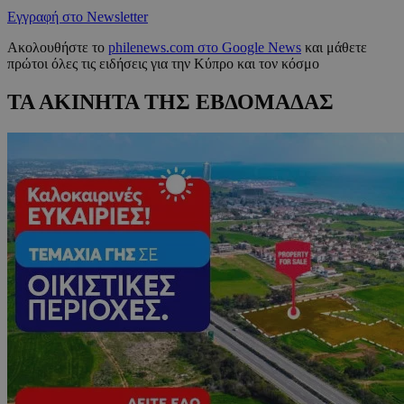
Εγγραφή στο Newsletter
Ακολουθήστε το
philenews.com στο Google News
και μάθετε
πρώτοι όλες τις ειδήσεις για την Κύπρο και τον κόσμο
ΤΑ ΑΚΙΝΗΤΑ ΤΗΣ ΕΒΔΟΜΑΔΑΣ