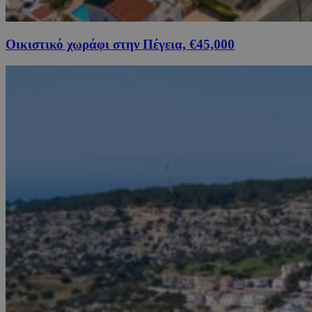
Οικιστικό χωράφι στην Πέγεια, €45,000