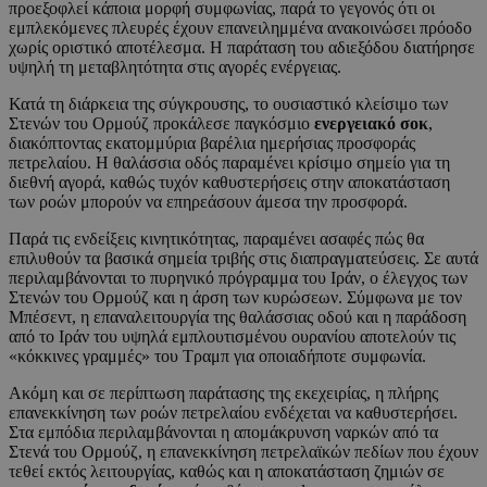
προεξοφλεί κάποια μορφή συμφωνίας, παρά το γεγονός ότι οι
εμπλεκόμενες πλευρές έχουν επανειλημμένα ανακοινώσει πρόοδο
χωρίς οριστικό αποτέλεσμα. Η παράταση του αδιεξόδου διατήρησε
υψηλή τη μεταβλητότητα στις αγορές ενέργειας.
Κατά τη διάρκεια της σύγκρουσης, το ουσιαστικό κλείσιμο των
Στενών του Ορμούζ προκάλεσε παγκόσμιο
ενεργειακό σοκ
,
διακόπτοντας εκατομμύρια βαρέλια ημερήσιας προσφοράς
πετρελαίου. Η θαλάσσια οδός παραμένει κρίσιμο σημείο για τη
διεθνή αγορά, καθώς τυχόν καθυστερήσεις στην αποκατάσταση
των ροών μπορούν να επηρεάσουν άμεσα την προσφορά.
Παρά τις ενδείξεις κινητικότητας, παραμένει ασαφές πώς θα
επιλυθούν τα βασικά σημεία τριβής στις διαπραγματεύσεις. Σε αυτά
περιλαμβάνονται το πυρηνικό πρόγραμμα του Ιράν, ο έλεγχος των
Στενών του Ορμούζ και η άρση των κυρώσεων. Σύμφωνα με τον
Μπέσεντ, η επαναλειτουργία της θαλάσσιας οδού και η παράδοση
από το Ιράν του υψηλά εμπλουτισμένου ουρανίου αποτελούν τις
«κόκκινες γραμμές» του Τραμπ για οποιαδήποτε συμφωνία.
Ακόμη και σε περίπτωση παράτασης της εκεχειρίας, η πλήρης
επανεκκίνηση των ροών πετρελαίου ενδέχεται να καθυστερήσει.
Στα εμπόδια περιλαμβάνονται η απομάκρυνση ναρκών από τα
Στενά του Ορμούζ, η επανεκκίνηση πετρελαϊκών πεδίων που έχουν
τεθεί εκτός λειτουργίας, καθώς και η αποκατάσταση ζημιών σε