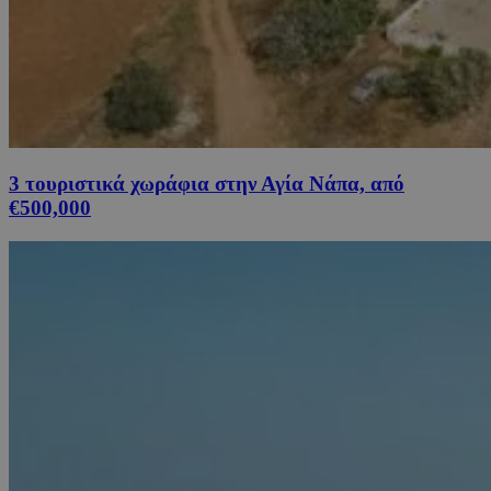
3 τουριστικά χωράφια στην Αγία Νάπα, από
€500,000