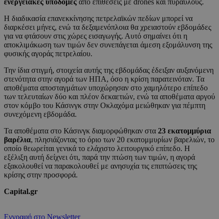
ενεργειακές υποδομές
από επιθέσεις με drones και πυραύλους.
Η διαδικασία επανεκκίνησης πετρελαϊκών πεδίων μπορεί να
διαρκέσει μήνες, ενώ τα δεξαμενόπλοια θα χρειαστούν εβδομάδες
για να φτάσουν στις χώρες εισαγωγής. Αυτό σημαίνει ότι η
αποκλιμάκωση των τιμών δεν συνεπάγεται άμεση εξομάλυνση της
φυσικής αγοράς πετρελαίου.
Την ίδια στιγμή, στοιχεία αυτής της εβδομάδας έδειξαν αυξανόμενη
στενότητα στην αγορά των ΗΠΑ, όσο η κρίση παρατεινόταν. Τα
αποθέματα αποσταγμάτων υποχώρησαν στο χαμηλότερο επίπεδο
των τελευταίων δύο και πλέον δεκαετιών, ενώ τα αποθέματα αργού
στον κόμβο του Κάσινγκ στην Οκλαχόμα μειώθηκαν για πέμπτη
συνεχόμενη εβδομάδα.
Τα αποθέματα στο Κάσινγκ διαμορφώθηκαν στα
23 εκατομμύρια
βαρέλια
, πλησιάζοντας το όριο των 20 εκατομμυρίων βαρελιών, το
οποίο θεωρείται γενικά το ελάχιστο λειτουργικό επίπεδο. Η
εξέλιξη αυτή δείχνει ότι, παρά την πτώση των τιμών, η αγορά
εξακολουθεί να παρακολουθεί με ανησυχία τις επιπτώσεις της
κρίσης στην προσφορά.
Capital.gr
Εγγραφή στο Newsletter