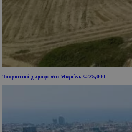
Τουριστικό χωράφι στο Μαρώνι, €225,000