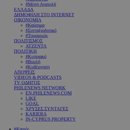
#Μέση Ανατολή
ΕΛΛΑΔΑ
ΔΗΜΟΦΙΛΗ ΣΤΟ INTERNET
ΟΙΚΟΝΟΜΙΑ
#Καύσιμα
#Συνταξιοδοτικό
#Τουρισμός
ΠΟΛΙΤΙΣΜΟΣ
ΑΤΖΕΝΤΑ
ΠΟΛΙΤΙΚΗ
#Κυπριακό
#Βουλή
#Κυβέρνηση
ΑΠΟΨΕΙΣ
VIDEOS & PODCASTS
TV ΟΔΗΓΟΣ
PHILENEWS NETWORK
EN.PHILENEWS.COM
LIKE
GOAL
ΧΡΥΣΕΣ ΣΥΝΤΑΓΕΣ
KARIERA
IN-CYPRUS PROPERTY
#Καιρός