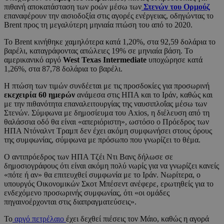
πιθανή αποκατάσταση των ροών μέσω των
Στενών του Ορμούζ
επαναφέρουν την αισιοδοξία στις αγορές ενέργειας, οδηγώντας το
Brent προς τη μεγαλύτερη μηνιαία πτώση του από το 2020.
Το Brent κινήθηκε χαμηλότερα κατά 1,20%, στα 92,59 δολάρια το
βαρέλι, καταγράφοντας απώλειες 19% σε μηνιαία βάση. Το
αμερικανικό αργό
West Texas Intermediate
υποχώρησε κατά
1,26%, στα 87,78 δολάρια το βαρέλι.
Η πτώση των τιμών συνδέεται με τις προσδοκίες για προσωρινή
εκεχειρία 60 ημερών
ανάμεσα στις ΗΠΑ και το Ιράν, καθώς και
με την πιθανότητα επαναλειτουργίας της ναυσιπλοΐας μέσω των
Στενών. Σύμφωνα με δημοσίευμα του Axios, η διέλευση από τη
θαλάσσια οδό θα είναι «απεριόριστη», ωστόσο ο Πρόεδρος των
ΗΠΑ Ντόναλντ Τραμπ δεν έχει ακόμη συμφωνήσει στους όρους
της συμφωνίας, σύμφωνα με πρόσωπο που γνωρίζει το θέμα.
Ο αντιπρόεδρος των ΗΠΑ Τζέι Ντι Βανς δήλωσε σε
δημοσιογράφους ότι είναι ακόμη πολύ νωρίς για να γνωρίζει κανείς
«πότε ή αν» θα επιτευχθεί συμφωνία με το Ιράν. Νωρίτερα, ο
υπουργός Οικονομικών Σκοτ Μπέσεντ ανέφερε, ερωτηθείς για το
ενδεχόμενο προσωρινής συμφωνίας, ότι «οι ομάδες
πηγαινοέρχονται στις διαπραγματεύσεις».
Το
αργό πετρέλαιο
έχει δεχθεί πιέσεις τον Μάιο, καθώς η αγορά