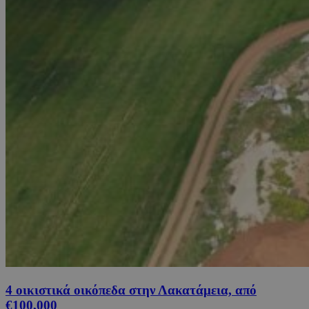
4 οικιστικά οικόπεδα στην Λακατάμεια, από
€100,000