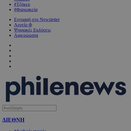
#Τζόκερ
#Φαρμακεία
Εγγραφή στο Newsletter
Αρχείο Φ
Ψηφιακές Εκδόσεις
Αφιερώματα
ΔΙΕΘΝΗ