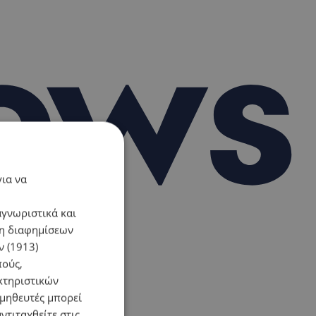
για να
αγνωριστικά και
ση διαφημίσεων
 (1913)
πούς,
κτηριστικών
ομηθευτές μπορεί
ντιταχθείτε στις