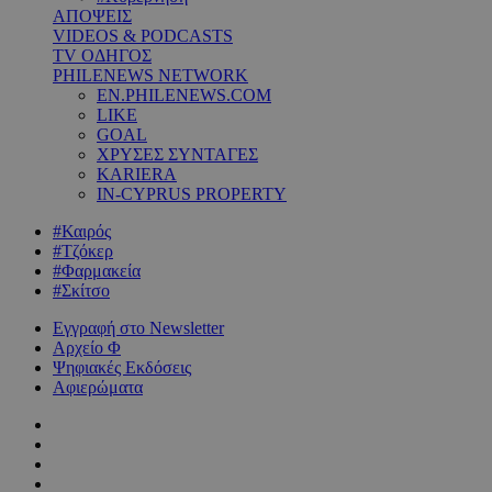
ΑΠΟΨΕΙΣ
VIDEOS & PODCASTS
TV ΟΔΗΓΟΣ
PHILENEWS NETWORK
EN.PHILENEWS.COM
LIKE
GOAL
ΧΡΥΣΕΣ ΣΥΝΤΑΓΕΣ
KARIERA
IN-CYPRUS PROPERTY
#Καιρός
#Τζόκερ
#Φαρμακεία
#Σκίτσο
Εγγραφή στο Newsletter
Αρχείο Φ
Ψηφιακές Εκδόσεις
Αφιερώματα