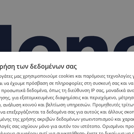
ρήση των δεδομένων σας
εργάτες μας χρησιμοποιούμε cookies και παρόμοιες τεχνολογίες 
ι να έχουμε πρόσβαση σε πληροφορίες στη συσκευή σας και να
 προσωπικά δεδομένα, όπως τη διεύθυνση IP σας, μοναδικά αν
σης, για εξατομικευμένες διαφημίσεις και περιεχόμενο, μέτρη
υ, ανάλυση κοινού και βελτίωση υπηρεσιών.
Προμηθευτές τρίτων
 να επεξεργάζονται τα δεδομένα σας για αυτούς και άλλους σκο
ένης της χρήσης ακριβών δεδομένων γεωεντοπισμού και χαρα
λογές σας ισχύουν μόνο για αυτόν τον ιστότοπο. Ορισμένοι πρ
 έννομο συμφέρον αντί για συγκατάθεση· έχετε το δικαίωμα να α