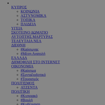
ΚΥΠΡΟΣ
ΚΟΙΝΩΝΙΑ
ΑΣΤΥΝΟΜΙΚΑ
ΤΟΠΙΚΑ
ΠΑΙΔΕΙΑ
ΥΓΕΙΑ
ΣΚΟΤΕΙΝΟ ΔΩΜΑΤΙΟ
ΑΥΤΟΠΤΗΣ ΜΑΡΤΥΡΑΣ
ΤΕΛΕΥΤΑΙΑ ΝΕΑ
ΔΙΕΘΝΗ
#Καύσωνας
#Μέση Ανατολή
ΕΛΛΑΔΑ
ΔΗΜΟΦΙΛΗ ΣΤΟ INTERNET
ΟΙΚΟΝΟΜΙΑ
#Καύσιμα
#Συνταξιοδοτικό
#Τουρισμός
ΠΟΛΙΤΙΣΜΟΣ
ΑΤΖΕΝΤΑ
ΠΟΛΙΤΙΚΗ
#Κυπριακό
#Βουλή
#Κυβέρνηση