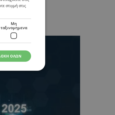
τε στιγμή στις
Μη
ταξινομημενα
ΔΟΧΗ ΟΛΩΝ