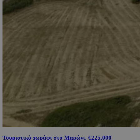
Τουριστικό χωράφι στο Μαρώνι, €225,000