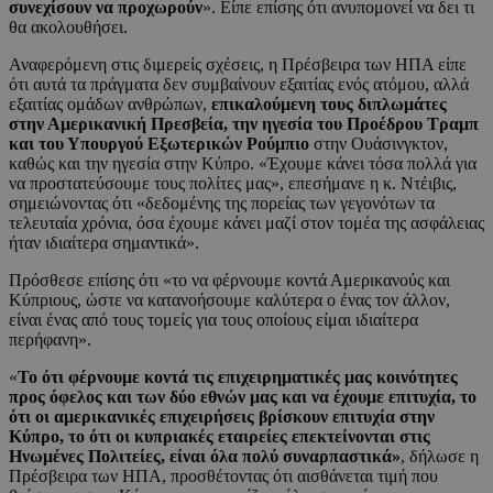
συνεχίσουν να προχωρούν
». Είπε επίσης ότι ανυπομονεί να δει τι
θα ακολουθήσει.
Αναφερόμενη στις διμερείς σχέσεις, η Πρέσβειρα των ΗΠΑ είπε
ότι αυτά τα πράγματα δεν συμβαίνουν εξαιτίας ενός ατόμου, αλλά
εξαιτίας ομάδων ανθρώπων,
επικαλούμενη τους διπλωμάτες
στην Αμερικανική Πρεσβεία, την ηγεσία του Προέδρου Τραμπ
και του Υπουργού Εξωτερικών Ρούμπιο
στην Ουάσινγκτον,
καθώς και την ηγεσία στην Κύπρο. «Έχουμε κάνει τόσα πολλά για
να προστατεύσουμε τους πολίτες μας», επεσήμανε η κ. Ντέιβις,
σημειώνοντας ότι «δεδομένης της πορείας των γεγονότων τα
τελευταία χρόνια, όσα έχουμε κάνει μαζί στον τομέα της ασφάλειας
ήταν ιδιαίτερα σημαντικά».
Πρόσθεσε επίσης ότι «το να φέρνουμε κοντά Αμερικανούς και
Κύπριους, ώστε να κατανοήσουμε καλύτερα ο ένας τον άλλον,
είναι ένας από τους τομείς για τους οποίους είμαι ιδιαίτερα
περήφανη».
«
Το ότι φέρνουμε κοντά τις επιχειρηματικές μας κοινότητες
προς όφελος και των δύο εθνών μας και να έχουμε επιτυχία, το
ότι οι αμερικανικές επιχειρήσεις βρίσκουν επιτυχία στην
Κύπρο, το ότι οι κυπριακές εταιρείες επεκτείνονται στις
Ηνωμένες Πολιτείες, είναι όλα πολύ συναρπαστικά»
, δήλωσε η
Πρέσβειρα των ΗΠΑ, προσθέτοντας ότι αισθάνεται τιμή που