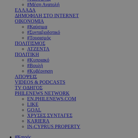
#Μέση Ανατολή
ΕΛΛΑΔΑ
ΔΗΜΟΦΙΛΗ ΣΤΟ INTERNET
ΟΙΚΟΝΟΜΙΑ
#Καύσιμα
#Συνταξιοδοτικό
#Τουρισμός
ΠΟΛΙΤΙΣΜΟΣ
ΑΤΖΕΝΤΑ
ΠΟΛΙΤΙΚΗ
#Κυπριακό
#Βουλή
#Κυβέρνηση
ΑΠΟΨΕΙΣ
VIDEOS & PODCASTS
TV ΟΔΗΓΟΣ
PHILENEWS NETWORK
EN.PHILENEWS.COM
LIKE
GOAL
ΧΡΥΣΕΣ ΣΥΝΤΑΓΕΣ
KARIERA
IN-CYPRUS PROPERTY
#Καιρός