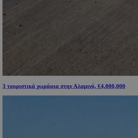
3 τουριστικά χωράφια στην Αλαμινό, €4,000,000