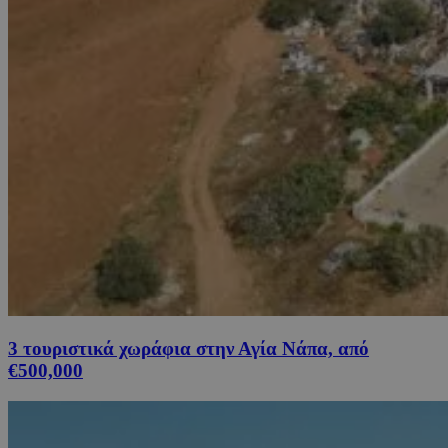
3 τουριστικά χωράφια στην Αγία Νάπα, από
€500,000