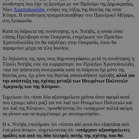
συνάντηση που είχε τη Δευτέρα με τον Πρόεδρο της Δημοκρατίας,
Νίκο
Χριστοδουλίδη
, ενόψει της λήξης της θητείας της στην
Κύπρο. Η συνάντηση πραγματοποιήθηκε στο Προεδρικό Μέγαρο,
στη Λευκωσία.
Κατά τη διάρκεια της συνάντησης, η κ. Ντέιβις, η οποία είναι
επίσης Πρέσβειρα στην Ουκρανία, ενημέρωσε τον Πρόεδρο
Χριστοδουλίδη ότι θα ταξιδέψει στην Ουκρανία, όπου θα
παραμείνει μέχρι τα τέλη Ιουνίου.
Σε δηλώσεις της προς τους δημοσιογράφους μετά τη συνάντηση, η
Τζούλι Ντέιβις είπε ότι ευχαρίστησε τον Πρόεδρο Χριστοδουλίδη
«για την απίστευτη συνεργασία κατά τη διάρκεια όχι μόνο της
θητείας μου, όχι μόνο της θητείας οποιουδήποτε πρέσβη,
αλλά για
την ανάπτυξη της σχέσης μεταξύ των Ηνωμένων Πολιτειών
Αμερικής και της Κύπρου
».
Σημείωσε ότι «ήταν δύο αξιοσημείωτα χρόνια όσον αφορά αυτά
που έχουμε κάνει μαζί για τον λαό των Ηνωμένων Πολιτειών και
τον λαό της Κύπρου», προσθέτοντας ότι «υπάρχουν πολλά ακόμη
να γίνουν και να περιμένουμε με ανυπομονησία».
Η κ. Ντέιβις επεσήμανε ότι «τίποτα από αυτά δεν εξαρτάται από
ένα μόνο άτομο», σημειώνοντας ότι «
υπάρχουν αξιοσημείωτες
ομάδες και από τις δύο πλευρές αυτής της σχέσης που θα