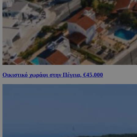
Οικιστικό χωράφι στην Πέγεια, €45,000