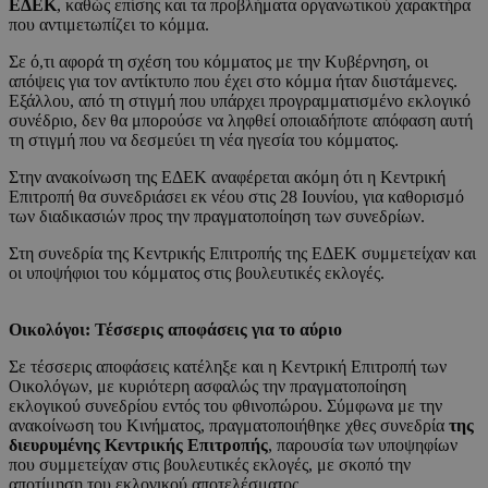
ΕΔΕΚ
, καθώς επίσης και τα προβλήματα οργανωτικού χαρακτήρα
που αντιμετωπίζει το κόμμα.
Σε ό,τι αφορά τη σχέση του κόμματος με την Κυβέρνηση, οι
απόψεις για τον αντίκτυπο που έχει στο κόμμα ήταν διιστάμενες.
Εξάλλου, από τη στιγμή που υπάρχει προγραμματισμένο εκλογικό
συνέδριο, δεν θα μπορούσε να ληφθεί οποιαδήποτε απόφαση αυτή
τη στιγμή που να δεσμεύει τη νέα ηγεσία του κόμματος.
Στην ανακοίνωση της ΕΔΕΚ αναφέρεται ακόμη ότι η Κεντρική
Επιτροπή θα συνεδριάσει εκ νέου στις 28 Ιουνίου, για καθορισμό
των διαδικασιών προς την πραγματοποίηση των συνεδρίων.
Στη συνεδρία της Κεντρικής Επιτροπής της ΕΔΕΚ συμμετείχαν και
οι υποψήφιοι του κόμματος στις βουλευτικές εκλογές.
Οικολόγοι: Τέσσερις αποφάσεις για το αύριο
Σε τέσσερις αποφάσεις κατέληξε και η Κεντρική Επιτροπή των
Οικολόγων, με κυριότερη ασφαλώς την πραγματοποίηση
εκλογικού συνεδρίου εντός του φθινοπώρου. Σύμφωνα με την
ανακοίνωση του Κινήματος, πραγματοποιήθηκε χθες συνεδρία
της
διευρυμένης Κεντρικής Επιτροπής
, παρουσία των υποψηφίων
που συμμετείχαν στις βουλευτικές εκλογές, με σκοπό την
αποτίμηση του εκλογικού αποτελέσματος.