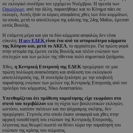
σε εκλογικό συνέδριο τον ερχόμενο Νοέμβριο. Η ηγεσία των
Οικολόγων,
από την άλλη, παραιτήθηκε και το Κίνημα πάει σε
εκλογές. Αυτές ήταν οι κύριες αποφάσεις χθες των δύο κομμάτων,
τα οποία, μετά το αποτέλεσμα της κάλπης της 24ης Μαΐου, έμειναν
εκτός Βουλής.
Η επόμενη μέρα και για τα δύο κόμματα ασφαλώς δεν είναι
εύκολη.
Η μεν ΕΔΕΚ
είναι ένα από τα ιστορικότερα κόμματα
της Κύπρου και, μετά το ΑΚΕΛ
, το αρχαιότερο. Για πρώτη φορά
στην ιστορία της έμεινε εκτός Βουλής και πλέον ενώπιον των
στελεχών και των μελών της τίθενται πολύ σημαντικά ζητήματα.
Χθες,
η Κεντρική Επιτροπή της ΕΔΕΚ
προχώρησε σε μια
πρώτη πολύωρη ανασκόπηση και ανάλυση του εκλογικού
αποτελέσματός της. Η συνεδρία ξεκίνησε με την υποβολή
παραίτησης ενώπιον των μελών της Κεντρικής Επιτροπής από τον
πρόεδρο του κόμματος, Νίκο Αναστασίου.
Υπενθυμίζεται ότι πρόθεση παραίτησης είχε εκφράσει στο
στενό του περιβάλλον
και τη νύχτα των βουλευτικών εκλογών,
ωστόσο, κατόπιν πιέσεων και πιο ψύχραιμης σκέψης, δεν
προχώρησε. Γεγονός στο οποίο έκανε αναφορά και χθες στην
αρχική τοποθέτησή του ενώπιον της Κεντρικής Επιτροπής,
λέγοντας πως θεωρεί σωστό να θέσει τώρα την παραίτησή του
ενώπιον της κρίσης του σώματος.