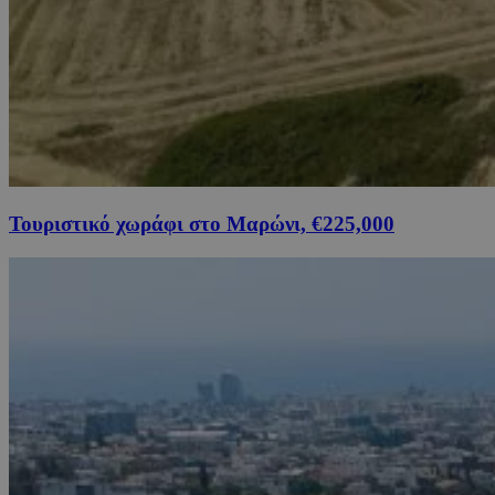
Τουριστικό χωράφι στο Μαρώνι, €225,000