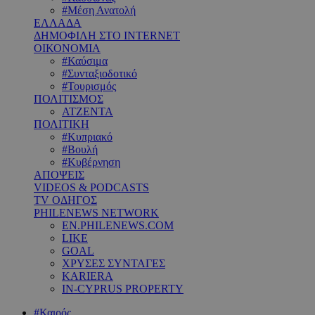
#Μέση Ανατολή
ΕΛΛΑΔΑ
ΔΗΜΟΦΙΛΗ ΣΤΟ INTERNET
ΟΙΚΟΝΟΜΙΑ
#Καύσιμα
#Συνταξιοδοτικό
#Τουρισμός
ΠΟΛΙΤΙΣΜΟΣ
ΑΤΖΕΝΤΑ
ΠΟΛΙΤΙΚΗ
#Κυπριακό
#Βουλή
#Κυβέρνηση
ΑΠΟΨΕΙΣ
VIDEOS & PODCASTS
TV ΟΔΗΓΟΣ
PHILENEWS NETWORK
EN.PHILENEWS.COM
LIKE
GOAL
ΧΡΥΣΕΣ ΣΥΝΤΑΓΕΣ
KARIERA
IN-CYPRUS PROPERTY
#Καιρός