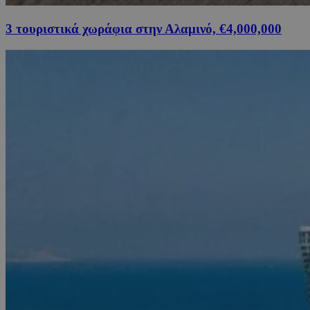
3 τουριστικά χωράφια στην Αλαμινό, €4,000,000