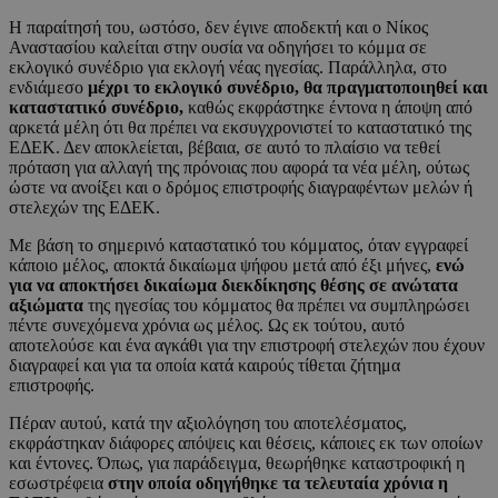
Η παραίτησή του, ωστόσο, δεν έγινε αποδεκτή και ο Νίκος
Αναστασίου καλείται στην ουσία να οδηγήσει το κόμμα σε
εκλογικό συνέδριο για εκλογή νέας ηγεσίας. Παράλληλα, στο
ενδιάμεσο
μέχρι το εκλογικό συνέδριο, θα πραγματοποιηθεί και
καταστατικό συνέδριο,
καθώς εκφράστηκε έντονα η άποψη από
αρκετά μέλη ότι θα πρέπει να εκσυγχρονιστεί το καταστατικό της
ΕΔΕΚ. Δεν αποκλείεται, βέβαια, σε αυτό το πλαίσιο να τεθεί
πρόταση για αλλαγή της πρόνοιας που αφορά τα νέα μέλη, ούτως
ώστε να ανοίξει και ο δρόμος επιστροφής διαγραφέντων μελών ή
στελεχών της ΕΔΕΚ.
Με βάση το σημερινό καταστατικό του κόμματος, όταν εγγραφεί
κάποιο μέλος, αποκτά δικαίωμα ψήφου μετά από έξι μήνες,
ενώ
για να αποκτήσει δικαίωμα διεκδίκησης θέσης σε ανώτατα
αξιώματα
της ηγεσίας του κόμματος θα πρέπει να συμπληρώσει
πέντε συνεχόμενα χρόνια ως μέλος. Ως εκ τούτου, αυτό
αποτελούσε και ένα αγκάθι για την επιστροφή στελεχών που έχουν
διαγραφεί και για τα οποία κατά καιρούς τίθεται ζήτημα
επιστροφής.
Πέραν αυτού, κατά την αξιολόγηση του αποτελέσματος,
εκφράστηκαν διάφορες απόψεις και θέσεις, κάποιες εκ των οποίων
και έντονες. Όπως, για παράδειγμα, θεωρήθηκε καταστροφική η
εσωστρέφεια
στην οποία οδηγήθηκε τα τελευταία χρόνια η