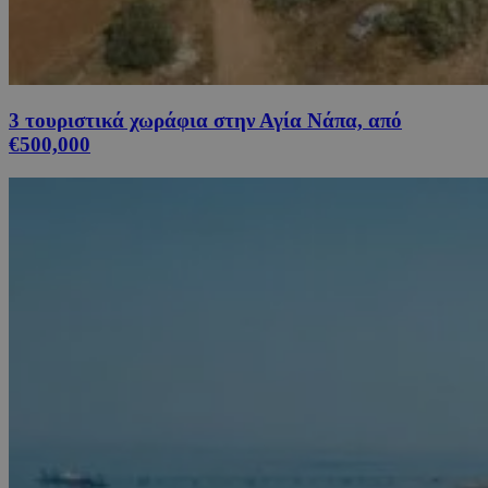
3 τουριστικά χωράφια στην Αγία Νάπα, από
€500,000