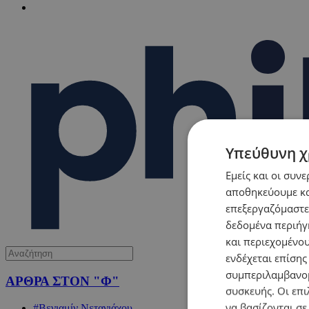
Υπεύθυνη χ
Εμείς και οι συν
αποθηκεύουμε κα
επεξεργαζόμαστε
δεδομένα περιήγη
και περιεχομένο
ενδέχεται επίσης
συμπεριλαμβανομ
ΑΡΘΡΑ ΣΤΟΝ "Φ"
συσκευής. Οι επι
να βασίζονται σε
#Βενιαμίν Νετανιάχου