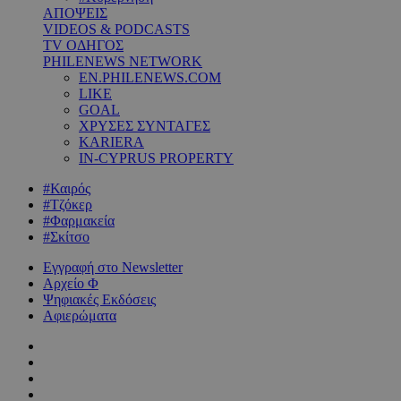
ΑΠΟΨΕΙΣ
VIDEOS & PODCASTS
TV ΟΔΗΓΟΣ
PHILENEWS NETWORK
EN.PHILENEWS.COM
LIKE
GOAL
ΧΡΥΣΕΣ ΣΥΝΤΑΓΕΣ
KARIERA
IN-CYPRUS PROPERTY
#Καιρός
#Τζόκερ
#Φαρμακεία
#Σκίτσο
Εγγραφή στο Newsletter
Αρχείο Φ
Ψηφιακές Εκδόσεις
Αφιερώματα