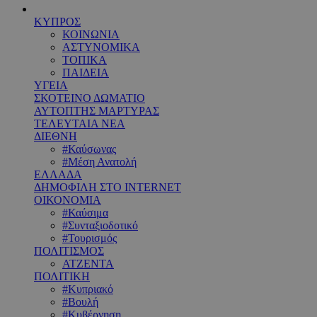
ΚΥΠΡΟΣ
ΚΟΙΝΩΝΙΑ
ΑΣΤΥΝΟΜΙΚΑ
ΤΟΠΙΚΑ
ΠΑΙΔΕΙΑ
ΥΓΕΙΑ
ΣΚΟΤΕΙΝΟ ΔΩΜΑΤΙΟ
ΑΥΤΟΠΤΗΣ ΜΑΡΤΥΡΑΣ
ΤΕΛΕΥΤΑΙΑ ΝΕΑ
ΔΙΕΘΝΗ
#Καύσωνας
#Μέση Ανατολή
ΕΛΛΑΔΑ
ΔΗΜΟΦΙΛΗ ΣΤΟ INTERNET
ΟΙΚΟΝΟΜΙΑ
#Καύσιμα
#Συνταξιοδοτικό
#Τουρισμός
ΠΟΛΙΤΙΣΜΟΣ
ΑΤΖΕΝΤΑ
ΠΟΛΙΤΙΚΗ
#Κυπριακό
#Βουλή
#Κυβέρνηση