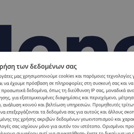
ρήση των δεδομένων σας
εργάτες μας χρησιμοποιούμε cookies και παρόμοιες τεχνολογίες 
ι να έχουμε πρόσβαση σε πληροφορίες στη συσκευή σας και να
 προσωπικά δεδομένα, όπως τη διεύθυνση IP σας, μοναδικά αν
σης, για εξατομικευμένες διαφημίσεις και περιεχόμενο, μέτρη
υ, ανάλυση κοινού και βελτίωση υπηρεσιών.
Προμηθευτές τρίτων
 να επεξεργάζονται τα δεδομένα σας για αυτούς και άλλους σκο
ένης της χρήσης ακριβών δεδομένων γεωεντοπισμού και χαρα
λογές σας ισχύουν μόνο για αυτόν τον ιστότοπο. Ορισμένοι πρ
 έννομο συμφέρον αντί για συγκατάθεση· έχετε το δικαίωμα να α