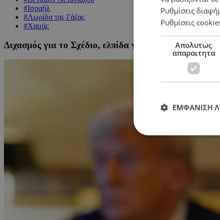
#Ισραήλ
Ρυθμίσεις διαφή
#Λωρίδα της Γάζας
Ρυθμίσεις cookie
#Χαμάς
Διχασμός για το Σχέδιο, ελπίδα για τους αστερίσκους
Απολυτως
απαραιτητα
ΕΜΦΑΝΙΣΗ 