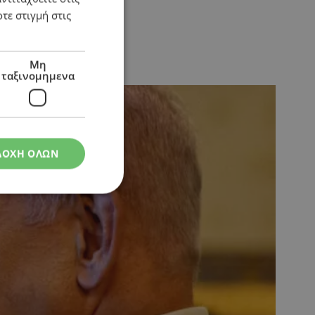
τε στιγμή στις
Μη
ταξινομημενα
ΔΟΧΗ ΟΛΩΝ