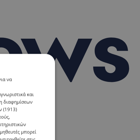
για να
αγνωριστικά και
ση διαφημίσεων
 (1913)
πούς,
κτηριστικών
ομηθευτές μπορεί
ντιταχθείτε στις