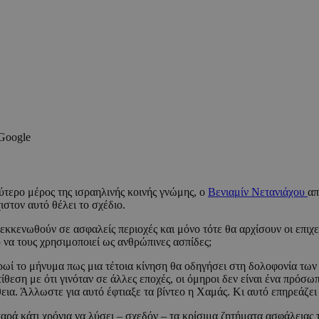
 Google
λύτερο μέρος της ισραηλινής κοινής γνώμης, ο
Βενιαμίν Νετανιάχου
απ
στον αυτό θέλει το σχέδιο.
εκκενωθούν σε ασφαλείς περιοχές και μόνο τότε θα αρχίσουν οι επιχε
 να τους χρησιμοποιεί ως ανθρώπινες ασπίδες;
ρωί το μήνυμα πως μια τέτοια κίνηση θα οδηγήσει στη δολοφονία των
θεση με ότι γινόταν σε άλλες εποχές, οι όμηροι δεν είναι ένα πρόσω
θεια. Άλλωστε για αυτό έφτιαξε τα βίντεο η Χαμάς. Κι αυτό επηρεάζει
 παρά κάτι χρόνια να λύσει – σχεδόν – τα κρίσιμα ζητήματα ασφάλειας