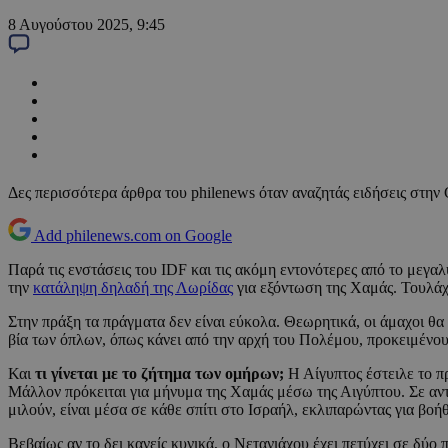
8 Αυγούστου 2025, 9:45
Δες περισσότερα άρθρα του philenews όταν αναζητάς ειδήσεις στην
Add philenews.com on Google
Παρά τις ενστάσεις του IDF και τις ακόμη εντονότερες από το μεγα
την
κατάληψη δηλαδή της Λωρίδας
για εξόντωση της Χαμάς. Τουλάχι
Στην πράξη τα πράγματα δεν είναι εύκολα. Θεωρητικά, οι άμαχοι θα 
βία των όπλων, όπως κάνει από την αρχή του Πολέμου, προκειμένου
Και
τι γίνεται με το ζήτημα των ομήρων;
Η Αίγυπτος έστειλε το π
Μάλλον πρόκειται για μήνυμα της Χαμάς μέσω της Αιγύπτου. Σε αντί
μιλούν, είναι μέσα σε κάθε σπίτι στο Ισραήλ, εκλιπαρώντας για βοή
Βεβαίως αν το δει κανείς κυνικά, ο Νετανιάχου έχει πετύχει σε δύο