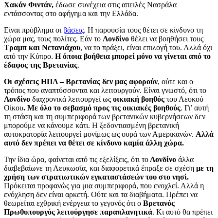
Χακάν Φιντάν,
έδωσε συνέχεια στις απειλές Νασράλα
εντάσσοντας στο αφήγημα και την Ελλάδα.
Είναι πρόβλημα οι
βάσεις
. Η παρουσία τους θέτει σε κίνδυνο τη
χώρα μας, τους πολίτες. Εάν το
Λονδίνο
θέλει να βοηθήσει τους
Τραμπ και Νετανιάχου
, να το πράξει, είναι επιλογή του. Αλλά όχι
από την Κύπρο.
Η όποια βοήθεια μπορεί μόνο να γίνεται από το
έδαφος της Βρετανίας
.
Οι σχέσεις ΗΠΑ – Βρετανίας δεν μας αφορούν
, ούτε και ο
τρόπος που αναπτύσσονται και λειτουργούν. Είναι γνωστό, ότι το
Λονδίνο
διαχρονικά λειτουργεί ως
οικιακή βοηθός
του Λευκού
Οίκου
. Με όλο το σεβασμό προς τις οικιακές βοηθούς
. Γι’ αυτή
τη στάση και τη συμπεριφορά των βρετανικών κυβερνήσεων δεν
μπορούμε να κάνουμε κάτι. Η ξεδοντιασμένη βρετανική
αυτοκρατορία λειτουργεί μονίμως ως ουρά των Αμερικανών.
Αλλά
αυτό δεν πρέπει να θέτει σε κίνδυνο καμία άλλη χώρα.
Την ίδια ώρα, φαίνεται από τις εξελίξεις, ότι το
Λονδίνο
άλλα
διαβεβαίωνε τη Λευκωσία, και διαφορετικά έπραξε σε σχέση
με τη
χρήση των στρατιωτικών εγκαταστάσεών του στο νησί.
Πρόκειται προφανώς για μια συμπεριφορά, που ενοχλεί. Αλλά η
ενόχληση δεν είναι αρκετή. Ούτε και τα διαβήματα. Πρέπει να
θεωρείται εχθρική ενέργεια το γεγονός ότι ο
Βρετανός
Πρωθυπουργός λειτούργησε παραπλανητικά
. Κι αυτό θα πρέπει