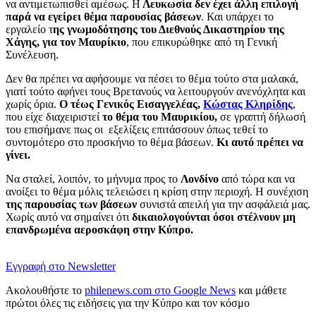
να αντιμετωπισθεί αμέσως. Η
Λευκωσία δεν έχει άλλη επιλογή
παρά να εγείρει θέμα παρουσίας βάσεων
. Και υπάρχει το
εργαλείο τ
ης γνωμοδότησης του Διεθνούς Δικαστηρίου της
Χάγης, για τον Μαυρίκιο
, που επικυρώθηκε από τη Γενική
Συνέλευση.
Δεν θα πρέπει να αφήσουμε να πέσει το θέμα τούτο στα μαλακά,
γιατί τούτο αφήνει τους Βρετανούς να λειτουργούν ανενόχλητα και
χωρίς όρια.
Ο τέως Γενικός Εισαγγελέας,
Κώστας Κληρίδης
,
που είχε διαχειριστεί
το θέμα του Μαυρικίου,
σε γραπτή δήλωσή
του επισήμανε πως οι εξελίξεις επιτάσσουν όπως τεθεί το
συντομότερο στο προσκήνιο τo θέμα βάσεων.
Κι αυτό πρέπει να
γίνει.
Να σταλεί, λοιπόν, το μήνυμα προς το
Λονδίνο
από τώρα και να
ανοίξει το θέμα μόλις τελειώσει η κρίση στην περιοχή. Η συνέχιση
της παρουσίας των βάσεων
συνιστά απειλή για την ασφάλειά μας.
Χωρίς αυτό να σημαίνει ότι
δικαιολογούνται όσοι στέλνουν μη
επανδρωμένα αεροσκάφη στην Κύπρο.
Εγγραφή στο Newsletter
Ακολουθήστε το
philenews.com στο Google News
και μάθετε
πρώτοι όλες τις ειδήσεις για την Κύπρο και τον κόσμο