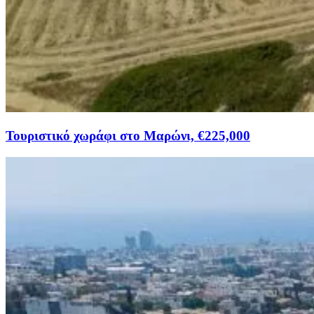
Τουριστικό χωράφι στο Μαρώνι, €225,000