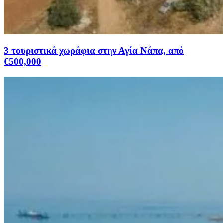
3 τουριστικά χωράφια στην Αγία Νάπα, από
€500,000