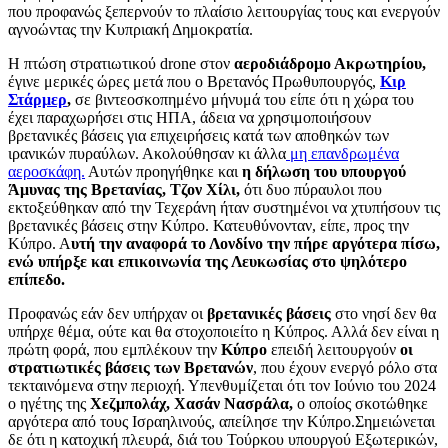
που προφανώς ξεπερνούν το πλαίσιο λειτουργίας τους και ενεργούν
αγνοώντας την Κυπριακή Δημοκρατία.
Η πτώση στρατιωτικού drone στον
αεροδιάδρομο Ακρωτηρίου,
έγινε μερικές ώρες μετά που ο Βρετανός Πρωθυπουργός,
Κιρ
Στάρμερ
,
σε βιντεοσκοπημένο μήνυμά του είπε ότι η χώρα του
έχει παραχωρήσει στις ΗΠΑ, άδεια να χρησιμοποιήσουν
βρετανικές βάσεις για επιχειρήσεις κατά των αποθηκών των
ιρανικών πυραύλων. Ακολούθησαν κι άλλα
μη επανδρωμένα
αεροσκάφη.
Αυτών προηγήθηκε και
η δήλωση του υπουργού
Άμυνας της Βρετανίας, Τζον Χίλι,
ότι δυο πύραυλοι που
εκτοξεύθηκαν από την Τεχεράνη ήταν συστημένοι να χτυπήσουν τις
βρετανικές βάσεις στην Κύπρο. Κατευθύνονταν, είπε, προς την
Κύπρο. Α
υτή την αναφορά το Λονδίνο την πήρε αργότερα πίσω,
ενώ υπήρξε και επικοινωνία της Λευκωσίας στο ψηλότερο
επίπεδο.
Προφανώς εάν δεν υπήρχαν οι
βρετανικές βάσεις
στο νησί δεν θα
υπήρχε θέμα, ούτε και θα στοχοποιείτο η Κύπρος. Αλλά δεν είναι η
πρώτη φορά, που εμπλέκουν την
Κύπρο
επειδή λειτουργούν
οι
στρατιωτικές βάσεις των Βρετανών
, που έχουν ενεργό ρόλο στα
τεκταινόμενα στην περιοχή. Υπενθυμίζεται ότι τον Ιούνιο του 2024
ο ηγέτης της
Χεζμπολάχ, Χασάν Νασράλα,
ο οποίος σκοτώθηκε
αργότερα από τους Ισραηλινούς, απείλησε την Κύπρο.Σημειώνεται
δε ότι η κατοχική πλευρά, διά του Τούρκου υπουργού Εξωτερικών,