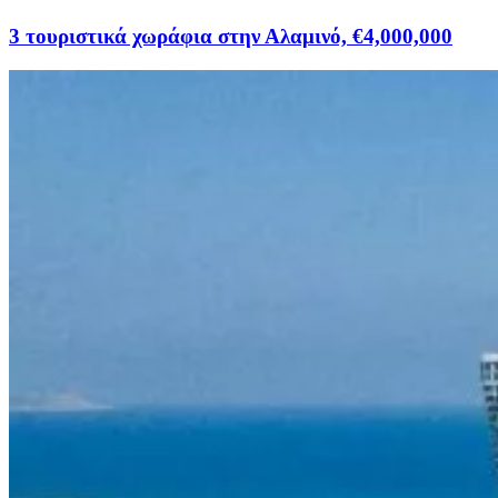
3 τουριστικά χωράφια στην Αλαμινό, €4,000,000