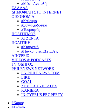
#Μέση Ανατολή
ΕΛΛΑΔΑ
ΔΗΜΟΦΙΛΗ ΣΤΟ INTERNET
ΟΙΚΟΝΟΜΙΑ
#Καύσιμα
#Συνταξιοδοτικό
#Τουρισμός
ΠΟΛΙΤΙΣΜΟΣ
ΑΤΖΕΝΤΑ
ΠΟΛΙΤΙΚΗ
#Κυπριακό
#Παγκύπριες Εξετάσεις
ΑΠΟΨΕΙΣ
VIDEOS & PODCASTS
TV ΟΔΗΓΟΣ
PHILENEWS NETWORK
EN.PHILENEWS.COM
LIKE
GOAL
ΧΡΥΣΕΣ ΣΥΝΤΑΓΕΣ
KARIERA
IN-CYPRUS PROPERTY
#Καιρός
#Τζόκερ