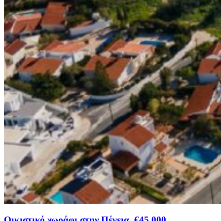
Οικιστικό χωράφι στην Πέγεια, €45,000