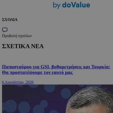
ΣΧΟΛΙΑ
Προβολή σχολίων
ΣΧΕΤΙΚΑ ΝΕΑ
Παπασταύρου για GSI, βυθομετρήσεις και Τουρκία:
Θα προστατέψουμε τον εαυτό μας
6 Αυγούστου, 2026