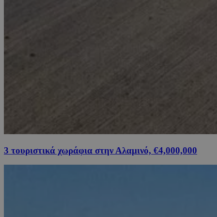
3 τουριστικά χωράφια στην Αλαμινό, €4,000,000