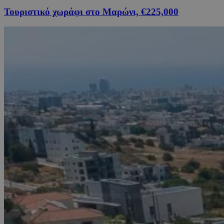
Τουριστικό χωράφι στο Μαρώνι, €225,000