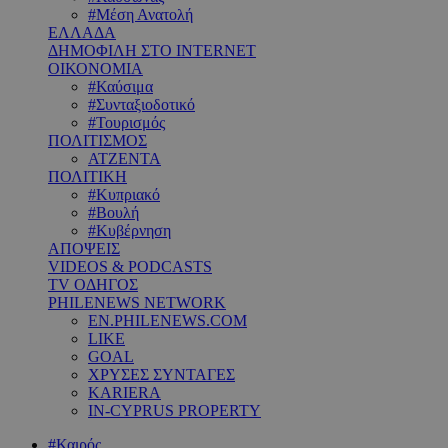
#Μέση Ανατολή
ΕΛΛΑΔΑ
ΔΗΜΟΦΙΛΗ ΣΤΟ INTERNET
ΟΙΚΟΝΟΜΙΑ
#Καύσιμα
#Συνταξιοδοτικό
#Τουρισμός
ΠΟΛΙΤΙΣΜΟΣ
ΑΤΖΕΝΤΑ
ΠΟΛΙΤΙΚΗ
#Κυπριακό
#Βουλή
#Κυβέρνηση
ΑΠΟΨΕΙΣ
VIDEOS & PODCASTS
TV ΟΔΗΓΟΣ
PHILENEWS NETWORK
EN.PHILENEWS.COM
LIKE
GOAL
ΧΡΥΣΕΣ ΣΥΝΤΑΓΕΣ
KARIERA
IN-CYPRUS PROPERTY
#Καιρός