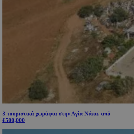
3 τουριστικά χωράφια στην Αγία Νάπα, από
€500,000