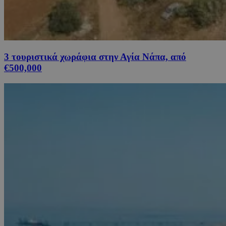
3 τουριστικά χωράφια στην Αγία Νάπα, από
€500,000