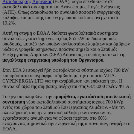
Αυτοδιοίκησης Λάρνακας
(ΕΟΑΛ), λόγω επενδύσεων σε
φωτοβολταϊκά συστήματα και Ανανεώσιμες Πηγές Ενέργειας
(ΑΠΕ). Όπως ανακοίνωσε το συνολικό ποσοστό ενεργειακής
κάλυψης και μείωσης του ενεργειακού κόστους ανέρχεται σε
19.2%.
Αυτή τη στιγμή ο ΕΟΑΛ διαθέτει φωτοβολταϊκά συστήματα
συνολικής εγκατεστημένης ισχύος 855 kW σε διαφορετικές
υποδομές, μεταξύ των οποίων αντλιοστάσια λυμάτων και όμβριων
υδάτων, γραφεία υπηρεσιών, πράσινα σημεία και ο Σταθμός
Επεξεργασίας Λυμάτων (ΣΕΛ) Λάρνακας, ο οποίος αποτελεί
τη
μεγαλύτερη ενεργειακή υποδομή του Οργανισμού.
Στον ΣΕΛ λειτουργεί ήδη φωτοβολταϊκό σύστημα ισχύος 700 kW
και πρόσφατα υπογράφηκε σύμβαση με την εταιρεία V.P.A.
CYPENERGIA LTD για την αναβάθμιση και επέκτασή του. Η
συνολική αξία της σύμβασης ανέρχεται στις €375.000 πλέον ΦΠΑ.
Το έργο περιλαμβάνει την
προμήθεια, εγκατάσταση και δεκαετή
συντήρηση
νέου φωτοβολταϊκού συστήματος ισχύος 700 kWp
εντός του χώρου του Σταθμού Επεξεργασίας Λυμάτων. «Με την
ολοκλήρωσή του, η ενεργειακή κάλυψη των αναγκών της
εγκατάστασης αναμένεται να φθάσει περίπου στο 60%,
ενισχύοντας σημαντικά την ενεργειακή της αυτονομία», αναφέρει ο
ΕΟΑΛ.