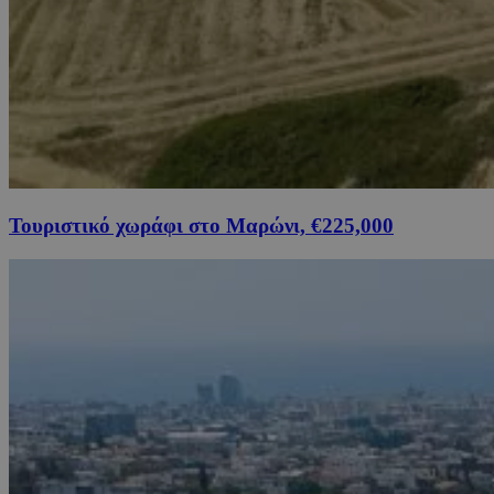
Τουριστικό χωράφι στο Μαρώνι, €225,000