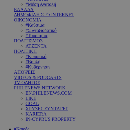
#Μέση Ανατολή
ΕΛΛΑΔΑ
ΔΗΜΟΦΙΛΗ ΣΤΟ INTERNET
ΟΙΚΟΝΟΜΙΑ
#Καύσιμα
#Συνταξιοδοτικό
#Τουρισμός
ΠΟΛΙΤΙΣΜΟΣ
ΑΤΖΕΝΤΑ
ΠΟΛΙΤΙΚΗ
#Κυπριακό
#Βουλή
#Κυβέρνηση
ΑΠΟΨΕΙΣ
VIDEOS & PODCASTS
TV ΟΔΗΓΟΣ
PHILENEWS NETWORK
EN.PHILENEWS.COM
LIKE
GOAL
ΧΡΥΣΕΣ ΣΥΝΤΑΓΕΣ
KARIERA
IN-CYPRUS PROPERTY
#Καιρός