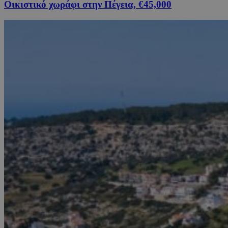
Οικιστικό χωράφι στην Πέγεια, €45,000