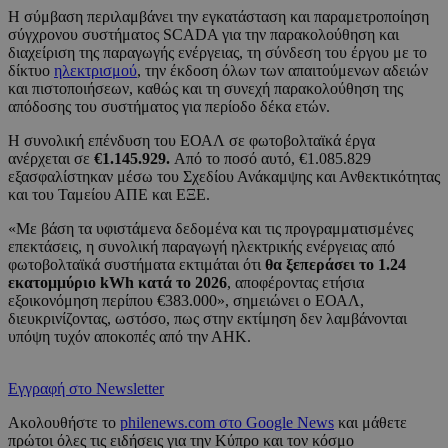
Η σύμβαση περιλαμβάνει την εγκατάσταση και παραμετροποίηση
σύγχρονου συστήματος SCADA για την παρακολούθηση και
διαχείριση της παραγωγής ενέργειας, τη σύνδεση του έργου με το
δίκτυο
ηλεκτρισμού
, την έκδοση όλων των απαιτούμενων αδειών
και πιστοποιήσεων, καθώς και τη συνεχή παρακολούθηση της
απόδοσης του συστήματος για περίοδο δέκα ετών.
Η συνολική επένδυση του ΕΟΑΛ σε φωτοβολταϊκά έργα
ανέρχεται σε
€1.145.929.
Από το ποσό αυτό, €1.085.829
εξασφαλίστηκαν μέσω του Σχεδίου Ανάκαμψης και Ανθεκτικότητας
και του Ταμείου ΑΠΕ και ΕΞΕ.
«Με βάση τα υφιστάμενα δεδομένα και τις προγραμματισμένες
επεκτάσεις, η συνολική παραγωγή ηλεκτρικής ενέργειας από
φωτοβολταϊκά συστήματα εκτιμάται ότι
θα ξεπεράσει το 1.24
εκατομμύριο kWh κατά το 2026
, αποφέροντας ετήσια
εξοικονόμηση περίπου €383.000», σημειώνει ο ΕΟΑΛ,
διευκρινίζοντας, ωστόσο, πως στην εκτίμηση δεν λαμβάνονται
υπόψη τυχόν αποκοπές από την ΑΗΚ.
Εγγραφή στο Newsletter
Ακολουθήστε το
philenews.com στο Google News
και μάθετε
πρώτοι όλες τις ειδήσεις για την Κύπρο και τον κόσμο