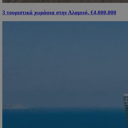
3 τουριστικά χωράφια στην Αλαμινό, €4,000,000