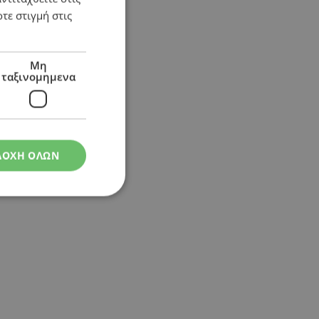
τε στιγμή στις
Μη
ταξινομημενα
ΔΟΧΗ ΟΛΩΝ