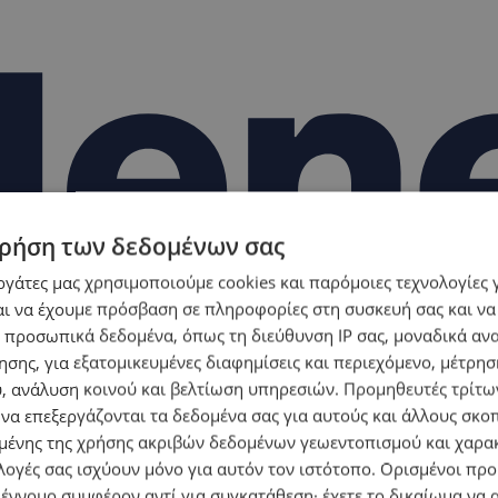
ρήση των δεδομένων σας
εργάτες μας χρησιμοποιούμε cookies και παρόμοιες τεχνολογίες 
ι να έχουμε πρόσβαση σε πληροφορίες στη συσκευή σας και να
 προσωπικά δεδομένα, όπως τη διεύθυνση IP σας, μοναδικά αν
σης, για εξατομικευμένες διαφημίσεις και περιεχόμενο, μέτρη
υ, ανάλυση κοινού και βελτίωση υπηρεσιών.
Προμηθευτές τρίτων
 να επεξεργάζονται τα δεδομένα σας για αυτούς και άλλους σκο
ένης της χρήσης ακριβών δεδομένων γεωεντοπισμού και χαρα
λογές σας ισχύουν μόνο για αυτόν τον ιστότοπο. Ορισμένοι πρ
 έννομο συμφέρον αντί για συγκατάθεση· έχετε το δικαίωμα να α