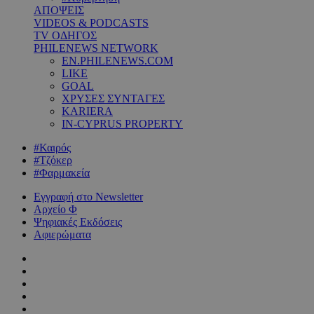
ΑΠΟΨΕΙΣ
VIDEOS & PODCASTS
TV ΟΔΗΓΟΣ
PHILENEWS NETWORK
EN.PHILENEWS.COM
LIKE
GOAL
ΧΡΥΣΕΣ ΣΥΝΤΑΓΕΣ
KARIERA
IN-CYPRUS PROPERTY
#Καιρός
#Τζόκερ
#Φαρμακεία
Εγγραφή στο Newsletter
Αρχείο Φ
Ψηφιακές Εκδόσεις
Αφιερώματα