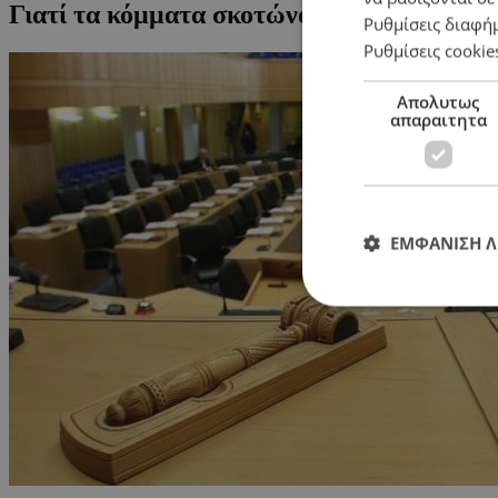
Γιατί τα κόμματα σκοτώνονται για τις επιτ
Ρυθμίσεις διαφή
Ρυθμίσεις cookie
Απολυτως
απαραιτητα
ΕΜΦΑΝΙΣΗ 