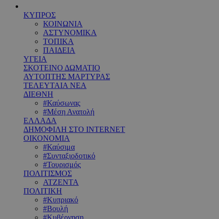
ΚΥΠΡΟΣ
ΚΟΙΝΩΝΙΑ
ΑΣΤΥΝΟΜΙΚΑ
ΤΟΠΙΚΑ
ΠΑΙΔΕΙΑ
ΥΓΕΙΑ
ΣΚΟΤΕΙΝΟ ΔΩΜΑΤΙΟ
ΑΥΤΟΠΤΗΣ ΜΑΡΤΥΡΑΣ
ΤΕΛΕΥΤΑΙΑ ΝΕΑ
ΔΙΕΘΝΗ
#Καύσωνας
#Μέση Ανατολή
ΕΛΛΑΔΑ
ΔΗΜΟΦΙΛΗ ΣΤΟ INTERNET
ΟΙΚΟΝΟΜΙΑ
#Καύσιμα
#Συνταξιοδοτικό
#Τουρισμός
ΠΟΛΙΤΙΣΜΟΣ
ΑΤΖΕΝΤΑ
ΠΟΛΙΤΙΚΗ
#Κυπριακό
#Βουλή
#Κυβέρνηση