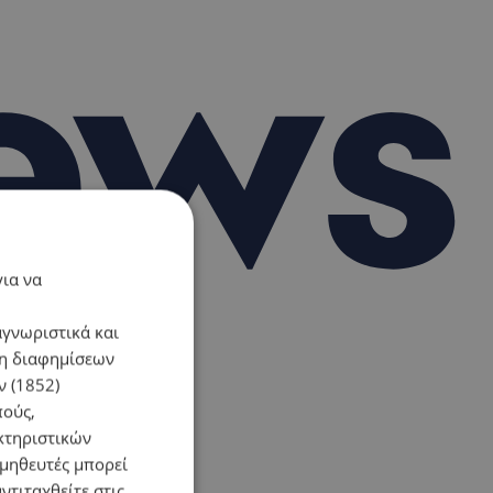
για να
αγνωριστικά και
ση διαφημίσεων
 (1852)
πούς,
κτηριστικών
ομηθευτές μπορεί
ντιταχθείτε στις