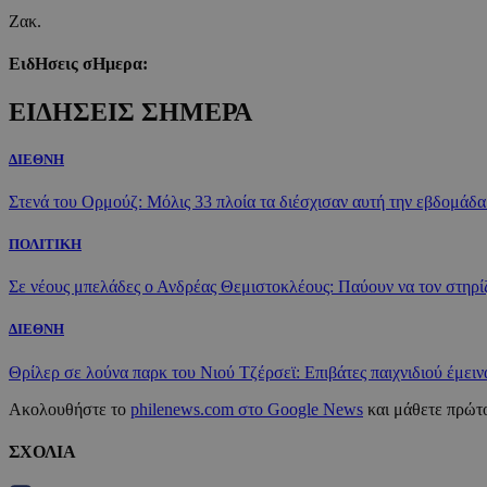
Ζακ.
ΕιδΗσεις σΗμερα:
ΕΙΔΗΣΕΙΣ ΣΗΜΕΡΑ
ΔΙΕΘΝΗ
Στενά του Ορμούζ: Μόλις 33 πλοία τα διέσχισαν αυτή την εβδομάδα
ΠΟΛΙΤΙΚΗ
Σε νέους μπελάδες ο Ανδρέας Θεμιστοκλέους: Παύουν να τον στηρίζο
ΔΙΕΘΝΗ
Θρίλερ σε λούνα παρκ του Νιού Τζέρσεϊ: Επιβάτες παιχνιδιού έμει
Ακολουθήστε το
philenews.com στο Google News
και μάθετε πρώτο
ΣΧΟΛΙΑ