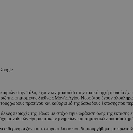
 Google
ιριών στην Τάλα, έχουν κινητοποιήσει την τοπική αρχή η οποία έχει
πέριξ της φημισμένης διεθνώς Μονής Αγίου Νεοφύτου έχουν ολοκληρ
ους χώρους πρασίνου και καθαρισμό της δασώδους έκτασης που περι
άλλες περιοχές της Τάλας με στόχο την θωράκιση όλης της έκτασης ευ
 τύχη μοναδικών θρησκευτικών μνημείων και σημαντικών οικοσυστημ
τη νέα θερινή σεζόν και το πυροφυλάκιο που δημιουργήθηκε με πρωτο