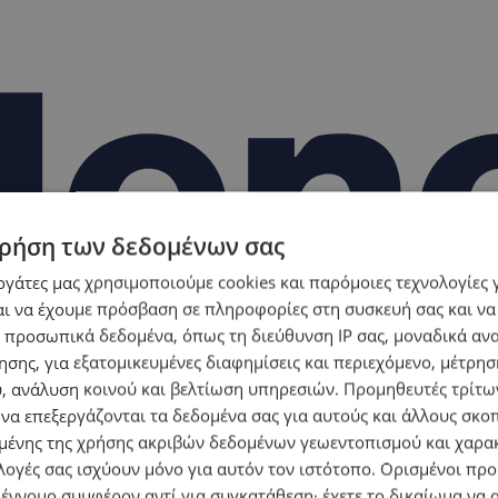
ρήση των δεδομένων σας
εργάτες μας χρησιμοποιούμε cookies και παρόμοιες τεχνολογίες 
ι να έχουμε πρόσβαση σε πληροφορίες στη συσκευή σας και να
 προσωπικά δεδομένα, όπως τη διεύθυνση IP σας, μοναδικά αν
σης, για εξατομικευμένες διαφημίσεις και περιεχόμενο, μέτρη
υ, ανάλυση κοινού και βελτίωση υπηρεσιών.
Προμηθευτές τρίτων
 να επεξεργάζονται τα δεδομένα σας για αυτούς και άλλους σκο
ένης της χρήσης ακριβών δεδομένων γεωεντοπισμού και χαρα
λογές σας ισχύουν μόνο για αυτόν τον ιστότοπο. Ορισμένοι πρ
 έννομο συμφέρον αντί για συγκατάθεση· έχετε το δικαίωμα να α