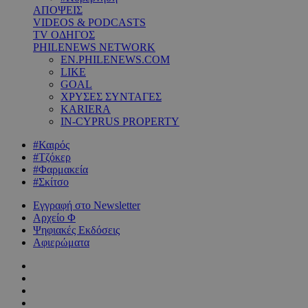
ΑΠΟΨΕΙΣ
VIDEOS & PODCASTS
TV ΟΔΗΓΟΣ
PHILENEWS NETWORK
EN.PHILENEWS.COM
LIKE
GOAL
ΧΡΥΣΕΣ ΣΥΝΤΑΓΕΣ
KARIERA
IN-CYPRUS PROPERTY
#Καιρός
#Τζόκερ
#Φαρμακεία
#Σκίτσο
Εγγραφή στο Newsletter
Αρχείο Φ
Ψηφιακές Εκδόσεις
Αφιερώματα