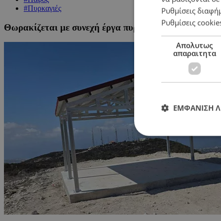
#Πυρκαγιές
Ρυθμίσεις διαφή
Ρυθμίσεις cookie
Θωρακίζεται με συνεχή έργα πυροπροστασίας η Τάλα
Απολυτως
απαραιτητα
ΕΜΦΑΝΙΣΗ 