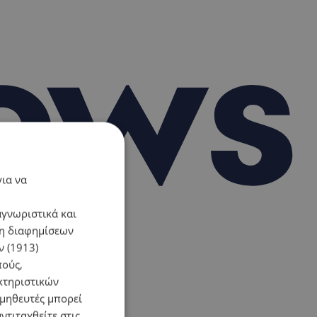
για να
αγνωριστικά και
ση διαφημίσεων
 (1913)
πούς,
κτηριστικών
ομηθευτές μπορεί
ντιταχθείτε στις