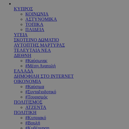
ΚΥΠΡΟΣ
ΚΟΙΝΩΝΙΑ
ΑΣΤΥΝΟΜΙΚΑ
ΤΟΠΙΚΑ
ΠΑΙΔΕΙΑ
ΥΓΕΙΑ
ΣΚΟΤΕΙΝΟ ΔΩΜΑΤΙΟ
ΑΥΤΟΠΤΗΣ ΜΑΡΤΥΡΑΣ
ΤΕΛΕΥΤΑΙΑ ΝΕΑ
ΔΙΕΘΝΗ
#Καύσωνας
#Μέση Ανατολή
ΕΛΛΑΔΑ
ΔΗΜΟΦΙΛΗ ΣΤΟ INTERNET
ΟΙΚΟΝΟΜΙΑ
#Καύσιμα
#Συνταξιοδοτικό
#Τουρισμός
ΠΟΛΙΤΙΣΜΟΣ
ΑΤΖΕΝΤΑ
ΠΟΛΙΤΙΚΗ
#Κυπριακό
#Βουλή
#Κυβέρνηση