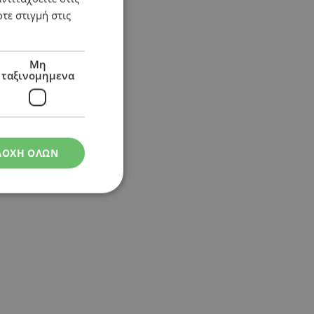
τε στιγμή στις
Μη
ταξινομημενα
ΔΟΧΗ ΟΛΩΝ