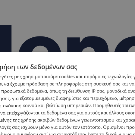
ρήση των δεδομένων σας
εργάτες μας χρησιμοποιούμε cookies και παρόμοιες τεχνολογίες 
ι να έχουμε πρόσβαση σε πληροφορίες στη συσκευή σας και να
 προσωπικά δεδομένα, όπως τη διεύθυνση IP σας, μοναδικά αν
σης, για εξατομικευμένες διαφημίσεις και περιεχόμενο, μέτρη
υ, ανάλυση κοινού και βελτίωση υπηρεσιών.
Προμηθευτές τρίτων
 να επεξεργάζονται τα δεδομένα σας για αυτούς και άλλους σκο
ένης της χρήσης ακριβών δεδομένων γεωεντοπισμού και χαρα
λογές σας ισχύουν μόνο για αυτόν τον ιστότοπο. Ορισμένοι πρ
 έννομο συμφέρον αντί για συγκατάθεση· έχετε το δικαίωμα να α