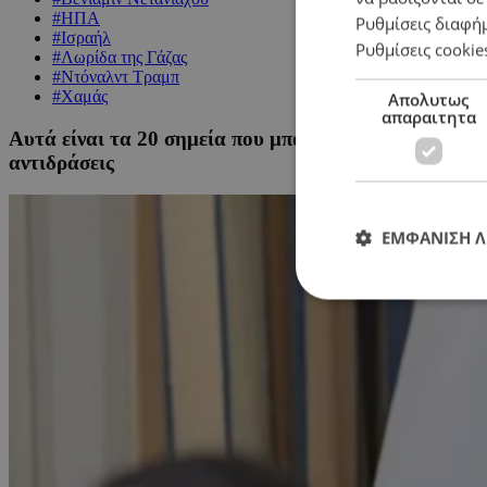
#ΗΠΑ
Ρυθμίσεις διαφή
#Ισραήλ
Ρυθμίσεις cookie
#Λωρίδα της Γάζας
#Ντόναλντ Τραμπ
#Χαμάς
Απολυτως
απαραιτητα
Αυτά είναι τα 20 σημεία που μπορεί να τερματίσουν 
αντιδράσεις
ΕΜΦΑΝΙΣΗ 