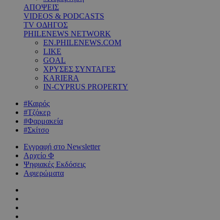
ΑΠΟΨΕΙΣ
VIDEOS & PODCASTS
TV ΟΔΗΓΟΣ
PHILENEWS NETWORK
EN.PHILENEWS.COM
LIKE
GOAL
ΧΡΥΣΕΣ ΣΥΝΤΑΓΕΣ
KARIERA
IN-CYPRUS PROPERTY
#Καιρός
#Τζόκερ
#Φαρμακεία
#Σκίτσο
Εγγραφή στο Newsletter
Αρχείο Φ
Ψηφιακές Εκδόσεις
Αφιερώματα