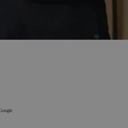
 Google