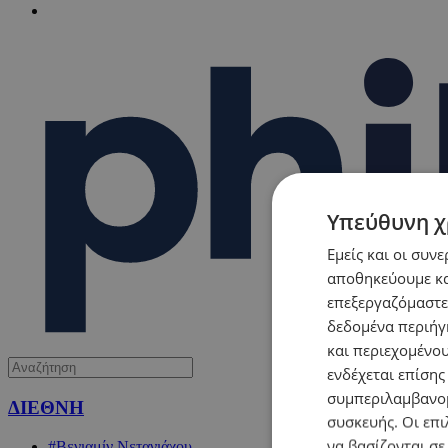
Υπεύθυνη χ
Εμείς και οι συν
αποθηκεύουμε κα
επεξεργαζόμαστε
δεδομένα περιήγη
και περιεχομένο
ενδέχεται επίσης
συμπεριλαμβανομ
ΔΙΕΘΝΗ
συσκευής. Οι επι
να βασίζονται σε
#Βενιαμίν Νετανιάχου