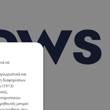
για να
αγνωριστικά και
ση διαφημίσεων
 (1913)
πούς,
κτηριστικών
ομηθευτές μπορεί
ντιταχθείτε στις