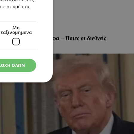
τε στιγμή στις
Μη
ταξινομημενα
ο να μετρά αντίστροφα – Ποιες οι διεθνείς
ΔΟΧΗ ΟΛΩΝ