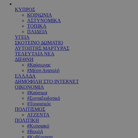
ΚΥΠΡΟΣ
ΚΟΙΝΩΝΙΑ
ΑΣΤΥΝΟΜΙΚΑ
ΤΟΠΙΚΑ
ΠΑΙΔΕΙΑ
ΥΓΕΙΑ
ΣΚΟΤΕΙΝΟ ΔΩΜΑΤΙΟ
ΑΥΤΟΠΤΗΣ ΜΑΡΤΥΡΑΣ
ΤΕΛΕΥΤΑΙΑ ΝΕΑ
ΔΙΕΘΝΗ
#Καύσωνας
#Μέση Ανατολή
ΕΛΛΑΔΑ
ΔΗΜΟΦΙΛΗ ΣΤΟ INTERNET
ΟΙΚΟΝΟΜΙΑ
#Καύσιμα
#Συνταξιοδοτικό
#Τουρισμός
ΠΟΛΙΤΙΣΜΟΣ
ΑΤΖΕΝΤΑ
ΠΟΛΙΤΙΚΗ
#Κυπριακό
#Βουλή
#Κυβέρνηση