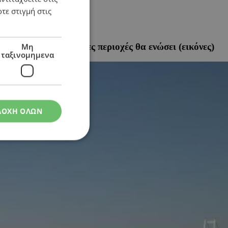
τε στιγμή στις
ν μεταφορών – Ποιες περιοχές θα ενώσει (εικόνες)
Μη
ταξινομημενα
ΔΟΧΗ ΟΛΩΝ