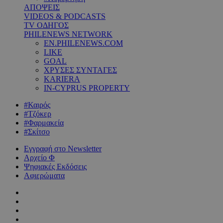
ΑΠΟΨΕΙΣ
VIDEOS & PODCASTS
TV ΟΔΗΓΟΣ
PHILENEWS NETWORK
EN.PHILENEWS.COM
LIKE
GOAL
ΧΡΥΣΕΣ ΣΥΝΤΑΓΕΣ
KARIERA
IN-CYPRUS PROPERTY
#Καιρός
#Τζόκερ
#Φαρμακεία
#Σκίτσο
Εγγραφή στο Newsletter
Αρχείο Φ
Ψηφιακές Εκδόσεις
Αφιερώματα