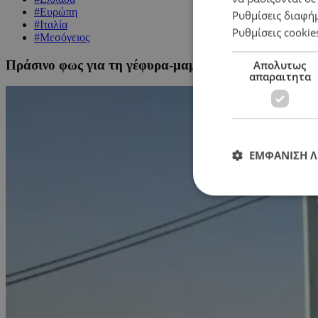
#Ευρώπη
Ρυθμίσεις διαφή
#Ιταλία
Ρυθμίσεις cookie
#Μεσόγειος
Πράσινο φως για τη γέφυρα-μαμούθ της Μεσογείου: Έρ
Απολυτως
απαραιτητα
ΕΜΦΑΝΙΣΗ 