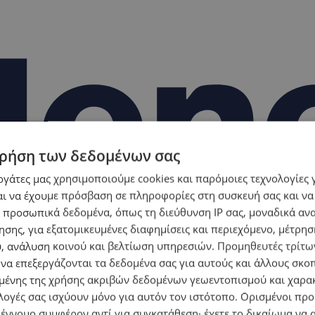
ρήση των δεδομένων σας
εργάτες μας χρησιμοποιούμε cookies και παρόμοιες τεχνολογίες 
ι να έχουμε πρόσβαση σε πληροφορίες στη συσκευή σας και να
 προσωπικά δεδομένα, όπως τη διεύθυνση IP σας, μοναδικά αν
σης, για εξατομικευμένες διαφημίσεις και περιεχόμενο, μέτρη
υ, ανάλυση κοινού και βελτίωση υπηρεσιών.
Προμηθευτές τρίτων
 να επεξεργάζονται τα δεδομένα σας για αυτούς και άλλους σκο
ένης της χρήσης ακριβών δεδομένων γεωεντοπισμού και χαρα
λογές σας ισχύουν μόνο για αυτόν τον ιστότοπο. Ορισμένοι πρ
 έννομο συμφέρον αντί για συγκατάθεση· έχετε το δικαίωμα να α