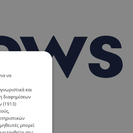
για να
αγνωριστικά και
ση διαφημίσεων
 (1913)
πούς,
κτηριστικών
ομηθευτές μπορεί
ντιταχθείτε στις