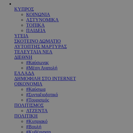
ΚΥΠΡΟΣ
ΚΟΙΝΩΝΙΑ
ΑΣΤΥΝΟΜΙΚΑ
ΤΟΠΙΚΑ
ΠΑΙΔΕΙΑ
ΥΓΕΙΑ
ΣΚΟΤΕΙΝΟ ΔΩΜΑΤΙΟ
ΑΥΤΟΠΤΗΣ ΜΑΡΤΥΡΑΣ
ΤΕΛΕΥΤΑΙΑ ΝΕΑ
ΔΙΕΘΝΗ
#Καύσωνας
#Μέση Ανατολή
ΕΛΛΑΔΑ
ΔΗΜΟΦΙΛΗ ΣΤΟ INTERNET
ΟΙΚΟΝΟΜΙΑ
#Καύσιμα
#Συνταξιοδοτικό
#Τουρισμός
ΠΟΛΙΤΙΣΜΟΣ
ΑΤΖΕΝΤΑ
ΠΟΛΙΤΙΚΗ
#Κυπριακό
#Βουλή
#Κυβέρνηση