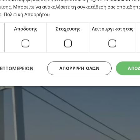
μισης
. Μπορείτε να ανακαλέσετε τη συγκατάθεσή σας οποιαδήπο
s
.
Πολιτική Απορρήτου
γο ύψους 14,4 δισ. ευρώ που θα αλλάξει τον χάρτη τω
Αποδοσης
Στοχευσης
Λειτουργικοτητας
ΛΕΠΤΟΜΕΡΕΙΩΝ
ΑΠΌΡΡΙΨΗ ΌΛΩΝ
ΑΠΟ