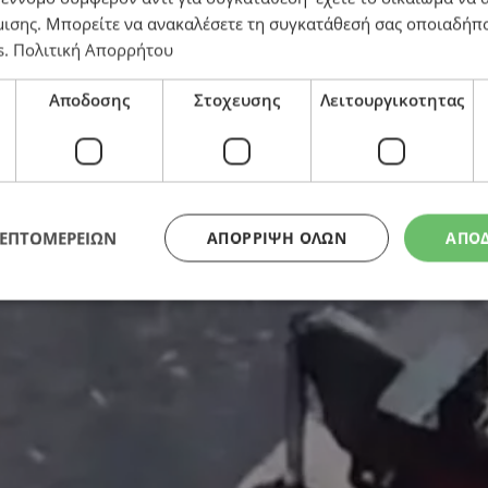
μισης
. Μπορείτε να ανακαλέσετε τη συγκατάθεσή σας οποιαδήπο
s
.
Πολιτική Απορρήτου
Αποδοσης
Στοχευσης
Λειτουργικοτητας
η γραμμή του μετώπου – «Γιαγιά, κάθισε!», της έγρα
ΛΕΠΤΟΜΕΡΕΙΩΝ
ΑΠΌΡΡΙΨΗ ΌΛΩΝ
ΑΠΟ