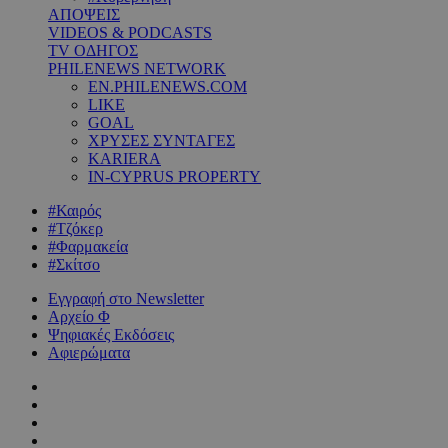
ΑΠΟΨΕΙΣ
VIDEOS & PODCASTS
TV ΟΔΗΓΟΣ
PHILENEWS NETWORK
EN.PHILENEWS.COM
LIKE
GOAL
ΧΡΥΣΕΣ ΣΥΝΤΑΓΕΣ
KARIERA
IN-CYPRUS PROPERTY
#Καιρός
#Τζόκερ
#Φαρμακεία
#Σκίτσο
Εγγραφή στο Newsletter
Αρχείο Φ
Ψηφιακές Εκδόσεις
Αφιερώματα