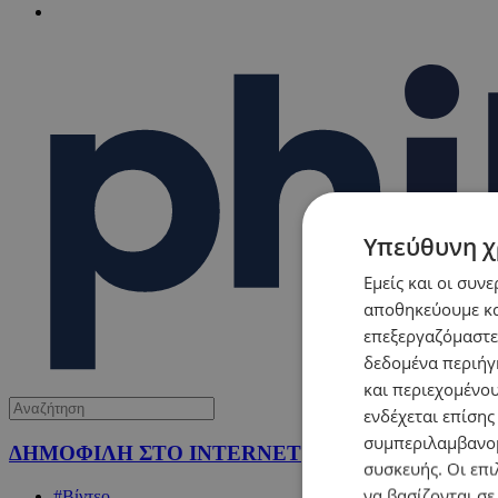
Υπεύθυνη χ
Εμείς και οι συν
αποθηκεύουμε κα
επεξεργαζόμαστε
δεδομένα περιήγη
και περιεχομένο
ενδέχεται επίσης
συμπεριλαμβανομ
ΔΗΜΟΦΙΛΗ ΣΤΟ INTERNET
συσκευής. Οι επι
να βασίζονται σε
#Βίντεο