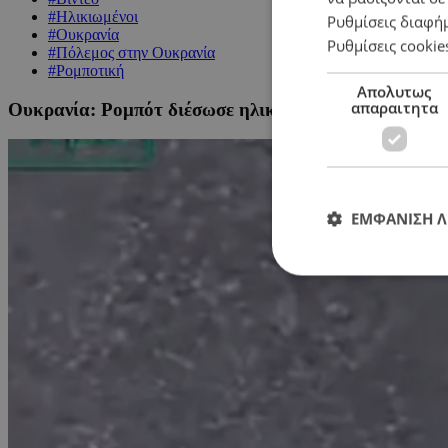
#Ηλικιωμένοι
Ρυθμίσεις διαφή
#Ουκρανία
Ρυθμίσεις cookie
#Πόλεμος στην Ουκρανία
#Ρομποτική
Απολυτως
απαραιτητα
Ουκρανία: Ρομπότ διέσωσε ηλικιωμένη από την πρώτ
ΕΜΦΑΝΙΣΗ 