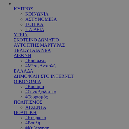
ΚΥΠΡΟΣ
ΚΟΙΝΩΝΙΑ
ΑΣΤΥΝΟΜΙΚΑ
ΤΟΠΙΚΑ
ΠΑΙΔΕΙΑ
ΥΓΕΙΑ
ΣΚΟΤΕΙΝΟ ΔΩΜΑΤΙΟ
ΑΥΤΟΠΤΗΣ ΜΑΡΤΥΡΑΣ
ΤΕΛΕΥΤΑΙΑ ΝΕΑ
ΔΙΕΘΝΗ
#Καύσωνας
#Μέση Ανατολή
ΕΛΛΑΔΑ
ΔΗΜΟΦΙΛΗ ΣΤΟ INTERNET
ΟΙΚΟΝΟΜΙΑ
#Καύσιμα
#Συνταξιοδοτικό
#Τουρισμός
ΠΟΛΙΤΙΣΜΟΣ
ΑΤΖΕΝΤΑ
ΠΟΛΙΤΙΚΗ
#Κυπριακό
#Βουλή
#Κυβέρνηση