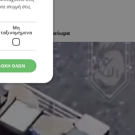
τε στιγμή στις
Μη
ταξινομημενα
ψαν στρατιώτες σε σημείωμα
ΔΟΧΗ ΟΛΩΝ