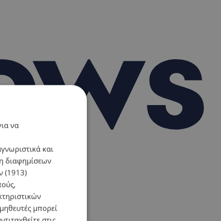
για να
αγνωριστικά και
ση διαφημίσεων
 (1913)
πούς,
κτηριστικών
ομηθευτές μπορεί
ντιταχθείτε στις