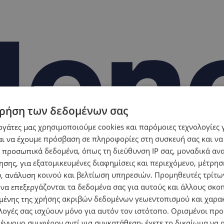
ρήση των δεδομένων σας
εργάτες μας χρησιμοποιούμε cookies και παρόμοιες τεχνολογίες 
ι να έχουμε πρόσβαση σε πληροφορίες στη συσκευή σας και να
 προσωπικά δεδομένα, όπως τη διεύθυνση IP σας, μοναδικά αν
σης, για εξατομικευμένες διαφημίσεις και περιεχόμενο, μέτρη
υ, ανάλυση κοινού και βελτίωση υπηρεσιών.
Προμηθευτές τρίτων
 να επεξεργάζονται τα δεδομένα σας για αυτούς και άλλους σκο
ένης της χρήσης ακριβών δεδομένων γεωεντοπισμού και χαρα
λογές σας ισχύουν μόνο για αυτόν τον ιστότοπο. Ορισμένοι πρ
 έννομο συμφέρον αντί για συγκατάθεση· έχετε το δικαίωμα να α