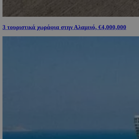
3 τουριστικά χωράφια στην Αλαμινό, €4,000,000