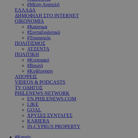
#Μέση Ανατολή
ΕΛΛΑΔΑ
ΔΗΜΟΦΙΛΗ ΣΤΟ INTERNET
ΟΙΚΟΝΟΜΙΑ
#Καύσιμα
#Συνταξιοδοτικό
#Τουρισμός
ΠΟΛΙΤΙΣΜΟΣ
ΑΤΖΕΝΤΑ
ΠΟΛΙΤΙΚΗ
#Κυπριακό
#Βουλή
#Κυβέρνηση
ΑΠΟΨΕΙΣ
VIDEOS & PODCASTS
TV ΟΔΗΓΟΣ
PHILENEWS NETWORK
EN.PHILENEWS.COM
LIKE
GOAL
ΧΡΥΣΕΣ ΣΥΝΤΑΓΕΣ
KARIERA
IN-CYPRUS PROPERTY
#Καιρός