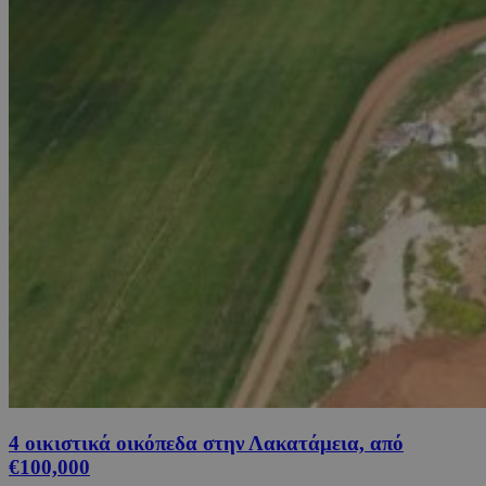
4 οικιστικά οικόπεδα στην Λακατάμεια, από
€100,000