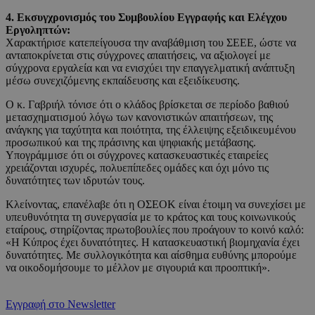
4. Εκσυγχρονισμός του Συμβουλίου Εγγραφής και Ελέγχου
Εργοληπτών:
Χαρακτήρισε κατεπείγουσα την αναβάθμιση του ΣΕΕΕ, ώστε να
ανταποκρίνεται στις σύγχρονες απαιτήσεις, να αξιολογεί με
σύγχρονα εργαλεία και να ενισχύει την επαγγελματική ανάπτυξη
μέσω συνεχιζόμενης εκπαίδευσης και εξειδίκευσης.
Ο κ. Γαβριήλ τόνισε ότι ο κλάδος βρίσκεται σε περίοδο βαθιού
μετασχηματισμού λόγω των κανονιστικών απαιτήσεων, της
ανάγκης για ταχύτητα και ποιότητα, της έλλειψης εξειδικευμένου
προσωπικού και της πράσινης και ψηφιακής μετάβασης.
Υπογράμμισε ότι οι σύγχρονες κατασκευαστικές εταιρείες
χρειάζονται ισχυρές, πολυεπίπεδες ομάδες και όχι μόνο τις
δυνατότητες των ιδρυτών τους.
Κλείνοντας, επανέλαβε ότι η ΟΣΕΟΚ είναι έτοιμη να συνεχίσει με
υπευθυνότητα τη συνεργασία με το κράτος και τους κοινωνικούς
εταίρους, στηρίζοντας πρωτοβουλίες που προάγουν το κοινό καλό:
«Η Κύπρος έχει δυνατότητες. Η κατασκευαστική βιομηχανία έχει
δυνατότητες. Με συλλογικότητα και αίσθημα ευθύνης μπορούμε
να οικοδομήσουμε το μέλλον με σιγουριά και προοπτική».
Εγγραφή στο Newsletter