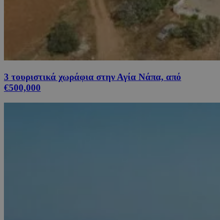
3 τουριστικά χωράφια στην Αγία Νάπα, από
€500,000