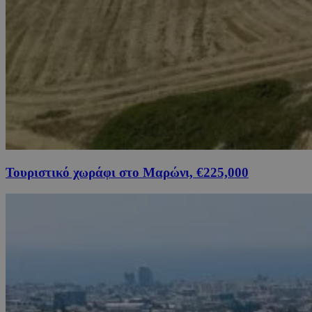
Τουριστικό χωράφι στο Μαρώνι, €225,000