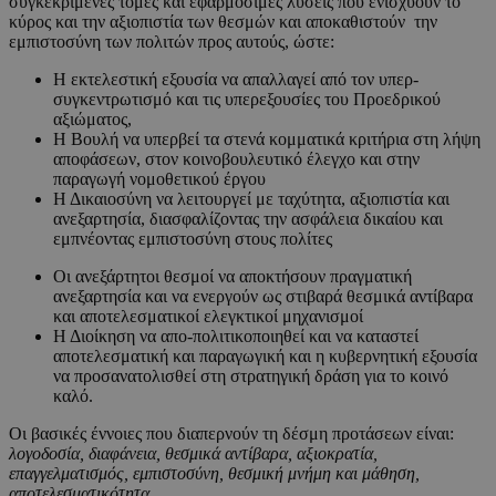
συγκεκριμένες τομές και εφαρμόσιμες λύσεις που ενισχύουν το
κύρος και την αξιοπιστία των θεσμών και αποκαθιστούν την
εμπιστοσύνη των πολιτών προς αυτούς, ώστε:
Η εκτελεστική εξουσία να απαλλαγεί από τον υπερ-
συγκεντρωτισμό και τις υπερεξουσίες του Προεδρικού
αξιώματος,
Η Βουλή να υπερβεί τα στενά κομματικά κριτήρια στη λήψη
αποφάσεων, στον κοινοβουλευτικό έλεγχο και στην
παραγωγή νομοθετικού έργου
Η Δικαιοσύνη να λειτουργεί με ταχύτητα, αξιοπιστία και
ανεξαρτησία, διασφαλίζοντας την ασφάλεια δικαίου και
εμπνέοντας εμπιστοσύνη στους πολίτες
Οι ανεξάρτητοι θεσμοί να αποκτήσουν πραγματική
ανεξαρτησία και να ενεργούν ως στιβαρά θεσμικά αντίβαρα
και αποτελεσματικοί ελεγκτικοί μηχανισμοί
Η Διοίκηση να απο-πολιτικοποιηθεί και να καταστεί
αποτελεσματική και παραγωγική και η κυβερνητική εξουσία
να προσανατολισθεί στη στρατηγική δράση για το κοινό
καλό.
Οι βασικές έννοιες που διαπερνούν τη δέσμη προτάσεων είναι:
λογοδοσία, διαφάνεια, θεσμικά αντίβαρα, αξιοκρατία,
επαγγελματισμός, εμπιστοσύνη, θεσμική μνήμη και μάθηση,
αποτελεσματικότητα