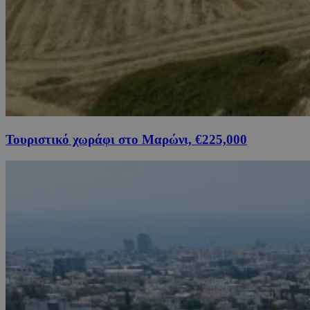
Τουριστικό χωράφι στο Μαρώνι, €225,000