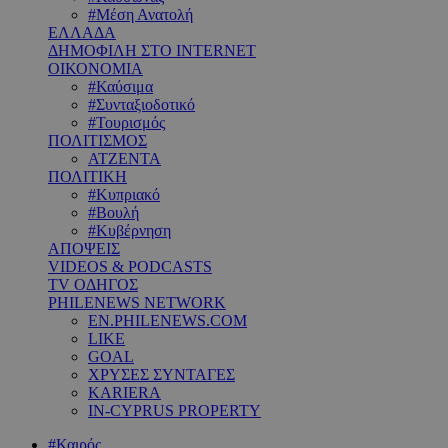
#Μέση Ανατολή
ΕΛΛΑΔΑ
ΔΗΜΟΦΙΛΗ ΣΤΟ INTERNET
ΟΙΚΟΝΟΜΙΑ
#Καύσιμα
#Συνταξιοδοτικό
#Τουρισμός
ΠΟΛΙΤΙΣΜΟΣ
ΑΤΖΕΝΤΑ
ΠΟΛΙΤΙΚΗ
#Κυπριακό
#Βουλή
#Κυβέρνηση
ΑΠΟΨΕΙΣ
VIDEOS & PODCASTS
TV ΟΔΗΓΟΣ
PHILENEWS NETWORK
EN.PHILENEWS.COM
LIKE
GOAL
ΧΡΥΣΕΣ ΣΥΝΤΑΓΕΣ
KARIERA
IN-CYPRUS PROPERTY
#Καιρός