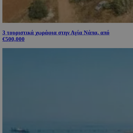
3 τουριστικά χωράφια στην Αγία Νάπα, από
€500,000