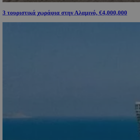
3 τουριστικά χωράφια στην Αλαμινό, €4,000,000