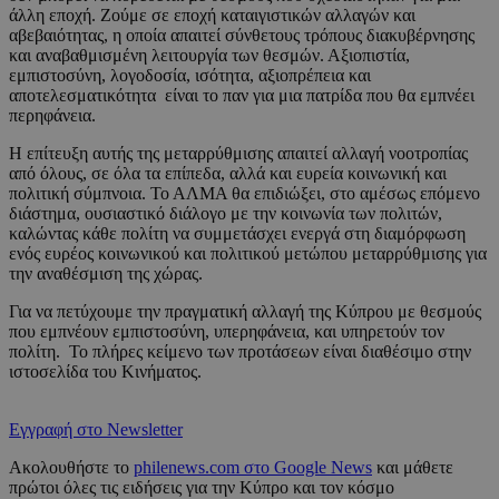
άλλη εποχή. Ζούμε σε εποχή καταιγιστικών αλλαγών και
αβεβαιότητας, η οποία απαιτεί σύνθετους τρόπους διακυβέρνησης
και αναβαθμισμένη λειτουργία των θεσμών. Αξιοπιστία,
εμπιστοσύνη, λογοδοσία, ισότητα, αξιοπρέπεια και
αποτελεσματικότητα είναι το παν για μια πατρίδα που θα εμπνέει
περηφάνεια.
Η επίτευξη αυτής της μεταρρύθμισης απαιτεί αλλαγή νοοτροπίας
από όλους, σε όλα τα επίπεδα, αλλά και ευρεία κοινωνική και
πολιτική σύμπνοια. Το ΑΛΜΑ θα επιδιώξει, στο αμέσως επόμενο
διάστημα, ουσιαστικό διάλογο με την κοινωνία των πολιτών,
καλώντας κάθε πολίτη να συμμετάσχει ενεργά στη διαμόρφωση
ενός ευρέος κοινωνικού και πολιτικού μετώπου μεταρρύθμισης για
την αναθέσμιση της χώρας.
Για να πετύχουμε την πραγματική αλλαγή της Κύπρου με θεσμούς
που εμπνέουν εμπιστοσύνη, υπερηφάνεια, και υπηρετούν τον
πολίτη. Το πλήρες κείμενο των προτάσεων είναι διαθέσιμο στην
ιστοσελίδα του Κινήματος.
Εγγραφή στο Newsletter
Ακολουθήστε το
philenews.com στο Google News
και μάθετε
πρώτοι όλες τις ειδήσεις για την Κύπρο και τον κόσμο