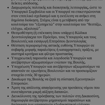
δείκτες απόδοσης.
Διαχωρισμός πολιτικής και διοικητικής λειτουργίας
,
ώστε το
Υπουργικό Συμβούλιο και οι Υπουργοί να επικεντρώνονται
στον επιτελικό σχεδιασμό και η εκτέλεση να ανήκει στη
δημόσια διοίκηση. Στόχος είναι η μετάβαση από την
κουλτούρα του “εξυπηρετώ” στην κουλτούρα του “θεσπίζω,
ελέγχω, αξιολογώ”.
Θεσμοθέτηση (ή επέκταση όπου υπάρχει) Κώδικα
Δεοντολογίαςγια τον Πρόεδρο, τους Υπουργούς και τους
Βουλευτές και εισαγωγή Επιτρόπου Δεοντολογίας
Θέσπιση περιορισμένης αστικής ευθύνης Υπουργών σε
σοβαρής μορφής παραλείψεις ή καταχρηστικές πράξεις, με
αυστηρά κριτήρια και φίλτρα προστασίας.
Υποχρεωτική παρουσία και λογοδοσία Υπουργών και
ανεξάρτητων αξιωματούχων ενώπιον της Βουλής
.
Υποχρέωση Υπουργών και ανεξάρτητων αξιωματούχων να
απαντούν σε ερωτήσεις Βουλευτών και να προσκομίζουν
στοιχεία εντός 30 ημερών.
Δικαίωμα της Βουλής να ζητά τη σύσταση Ερευνητικών
Επιτροπών.
Άρση της απόλυτης απαγόρευσης για προτάσεις νόμου που
συνεπάγονται μικρή αύξηση δαπανών.
Διευκόλυνση της πρόσβασης των πολιτών στη Δικαιοσύνη,
δημιουργία ανεξάρτητου μηχανισμού παραπόνων και
διεύρυνση των μηχανισμών εξωδικαστικού ελέγχου