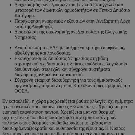
Διαχωρισμός των εξουσιών του Γενικού Εισαγγελέα και
μεταφορά των διωκτικών αρμοδιοτήτων σε Γενικό Δημόσιο
Κατήγορο.
Παραχώρηση ανακριτικών εξουσιών στην Ανεξάρτητη Αρχή
κατά της Διαφθοράς
Διασφάλιση της οικονομικής ανεξαρτησίας της Ελεγκτικής
Υπηρεσίας
Αναμόρφωση της ΕΔΥ με αυξημένα κριτήρια διαφάνειας,
αξιολόγησης και λογοδοσίας.
Εκσυγχρονισμός Δημόσιας Υπηρεσίας στη βάση
στρατηγικού σχεδιασμού με δείκτες απόδοσης, λογοδοσία
διευθυντικών στελεχών και σύγχρονα συστήματα
διαχείρισης ανθρώπινου δυναμικού.
Σύγχρονη εταιρική διακυβέρνηση για τους ημικρατικούς
οργανισμούς
,
σύμφωνα με τις Κατευθυντήριες Γραμμές του
ΟΟΣΑ.
Εν κατακλείδι, η χώρα μας χρειάζεται βαθιές αλλαγές, όχι ημίμετρα
ή επιφανειακές και επικοινωνιακές «βελτιώσεις». Χρειάζεται μια
ειρηνική επανάσταση παντού. Χρειάζεται μια νέα θεσμική
αρχιτεκτονική που θα αποκαταστήσει την εμπιστοσύνη των
πολιτών στους θεσμούς και θα θωρακίσει το κράτος από
διαφθορά,αναξιοκρατία και αυθαιρεσία της εξουσίας
.
Η Κύπρος
δεν μπορεί να πορεύεται με θεσμούς που σχεδιάστηκαν για μια