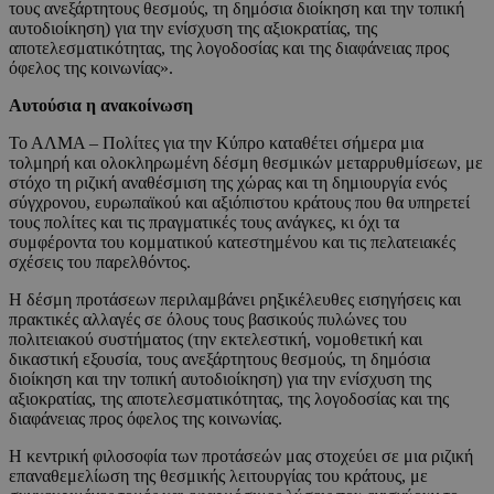
τους ανεξάρτητους θεσμούς, τη δημόσια διοίκηση και την τοπική
αυτοδιοίκηση) για την ενίσχυση της αξιοκρατίας, της
αποτελεσματικότητας, της λογοδοσίας και της διαφάνειας προς
όφελος της κοινωνίας».
Αυτούσια η ανακοίνωση
Το ΑΛΜΑ – Πολίτες για την Κύπρο καταθέτει σήμερα μια
τολμηρή και ολοκληρωμένη δέσμη θεσμικών μεταρρυθμίσεων, με
στόχο τη ριζική αναθέσμιση της χώρας και τη δημιουργία ενός
σύγχρονου, ευρωπαϊκού και αξιόπιστου κράτους που θα υπηρετεί
τους πολίτες και τις πραγματικές τους ανάγκες, κι όχι τα
συμφέροντα του κομματικού κατεστημένου και τις πελατειακές
σχέσεις του παρελθόντος.
Η δέσμη προτάσεων περιλαμβάνει ρηξικέλευθες εισηγήσεις και
πρακτικές αλλαγές σε όλους τους βασικούς πυλώνες του
πολιτειακού συστήματος (την εκτελεστική, νομοθετική και
δικαστική εξουσία, τους ανεξάρτητους θεσμούς, τη δημόσια
διοίκηση και την τοπική αυτοδιοίκηση) για την ενίσχυση της
αξιοκρατίας, της αποτελεσματικότητας, της λογοδοσίας και της
διαφάνειας προς όφελος της κοινωνίας.
Η κεντρική φιλοσοφία των προτάσεών μας στοχεύει σε μια ριζική
επαναθεμελίωση της θεσμικής λειτουργίας του κράτους, με