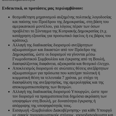
Ενδεικτικά, οι προτάσεις μας περιλαμβάνουν:
θεσμοθέτηση μηχανισμού αυξημένης πολιτικής λογοδοσίας
και παύσης του Προέδρου της Δημοκρατίας, στη βάση του
αμερικανικού μοντέλου, για λόγους πέραν των όσων
προβλέπει το Σύνταγμα της Κυπριακής Δημοκρατίας (π.χ.
κατάχρηση εξουσίας για προσωπικό όφελος ή εις βάρος του
κράτους).
Αλλαγή της διαδικασίας διορισμού ανεξάρτητων
αξιωματούχων και δικαστών από τον Πρόεδρο της
Δημοκρατίας, ώστε οι διορισμοί να γίνονται μέσω
Γνωμοδοτικού Συμβουλίου και έγκρισης από τη Βουλή,
διασφαλίζοντας διαφάνεια, αξιοκρατία και θεσμικό έλεγχο.
Αποκλεισμός διορισμού σε ανώτατες θέσεις ανεξάρτητων
αξιωματούχων για πρόσωπα που κατείχαν πολιτική ή
κομματική θέση τα τελευταία 7 χρόνια, με στόχο τη
διασφάλιση της ανεξαρτησίας, της αμεροληψίας και της
αποκομματικοποίησης των θεσμών.
Αλλαγή της διαδικασίας διορισμού Υπουργών, ώστε πριν
τον διορισμό να πραγματοποιείται δημόσια ακρόαση των
υποψηφίων στη Βουλή, με δυνατότητα έγκρισης ή
απόρριψης της υποψηφιότητάς τους.
Εισαγωγή «Συμβολαίου Διακυβέρνησης» για κάθε Υπουργό
με σαφείς προγραμματικούς στόχους, χρονοδιαγράμματα και