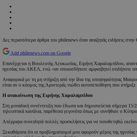
Δες περισσότερα άρθρα του philenews όταν αναζητάς ειδήσεις στην
Add philenews.com on Google
Επανέρχεται η Βουλευτής Λευκωσίας, Ειρήνη Χαραλαμπίδου, απαν
ηγεσίας του ΑΚΕΛ, ενώ «αν οποιοσδήποτε αμφισβητεί οτιδήποτε απ
Αναφορικά με τη μη στήριξη από την ίδια της υποψηφιότητας Μαυρογ
είναι αν ο κόσμος της Αριστεράς νιώθει αυτοπεποίθηση που στήριξε
Η ανακοίνωση της Ειρήνης Χαραλαμπίδου
Στη μοναδική συνέντευξη που έδωσα και δημοσιεύεται σήμερα 15/2/
τηλεοπτικά κανάλια, παρέθεσα γεγονότα όπως με συνήθισε ο Κύπρι
Απέρριψα συνειδητά πολλές προσκλήσεις για να τοποθετηθώ εκείνες 
Ξεκαθάρισα ότι οι προβληματισμοί μου αφορούν μέρος της ηγεσίας 