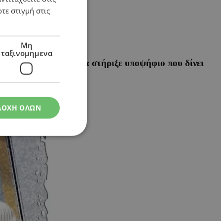
τε στιγμή στις
Μη
ταξινομημενα
ιοθετήσω – Η ηγεσία στήριξε υποψήφιο που δίνει
ΔΟΧΗ ΟΛΩΝ