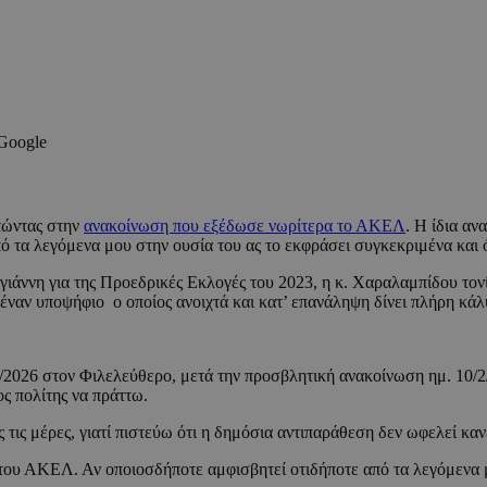
 Google
τώντας στην
ανακοίνωση που εξέδωσε νωρίτερα το ΑΚΕΛ
. H ίδια αν
ό τα λεγόμενα μου στην ουσία του ας το εκφράσει συγκεκριμένα και 
ιάννη για της Προεδρικές Εκλογές του 2023, η κ. Χαραλαμπίδου τονί
 έναν υποψήφιο ο οποίος ανοιχτά και κατ’ επανάληψη δίνει πλήρη κά
2026 στον Φιλελεύθερο, μετά την προσβλητική ανακοίνωση ημ. 10/2/
ος πολίτης να πράττω.
τις μέρες, γιατί πιστεύω ότι η δημόσια αντιπαράθεση δεν ωφελεί κα
του ΑΚΕΛ. Αν οποιοσδήποτε αμφισβητεί οτιδήποτε από τα λεγόμενα μ