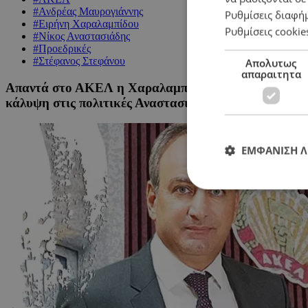
#Ανδρέας Μαυρογιάννης
Ρυθμίσεις διαφή
#Ειρήνη Χαραλαμπίδου
Ρυθμίσεις cookie
#Νίκος Αναστασιάδης
#Προεδρικές
#Στέφανος Στεφάνου
Απολυτως
απαραιτητα
Απαντά στο ΑΚΕΛ η Χαραλαμπίδου: Αν οποιοσδήποτε 
κάλυψη στις πολιτικές Αναστασιάδη στο Κυπριακό
ΕΜΦΑΝΙΣΗ 