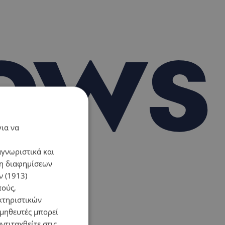
για να
αγνωριστικά και
ση διαφημίσεων
 (1913)
πούς,
κτηριστικών
ομηθευτές μπορεί
ντιταχθείτε στις