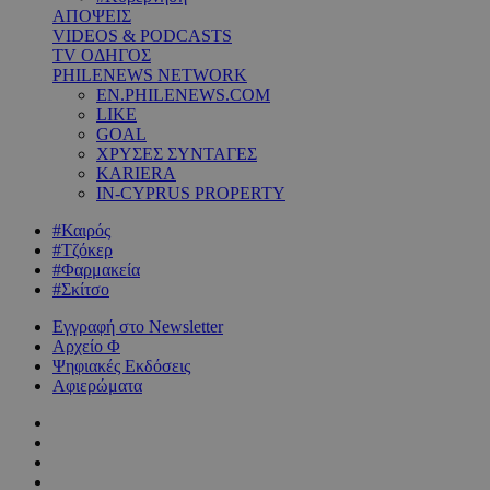
ΑΠΟΨΕΙΣ
VIDEOS & PODCASTS
TV ΟΔΗΓΟΣ
PHILENEWS NETWORK
EN.PHILENEWS.COM
LIKE
GOAL
ΧΡΥΣΕΣ ΣΥΝΤΑΓΕΣ
KARIERA
IN-CYPRUS PROPERTY
#Καιρός
#Τζόκερ
#Φαρμακεία
#Σκίτσο
Εγγραφή στο Newsletter
Αρχείο Φ
Ψηφιακές Εκδόσεις
Αφιερώματα