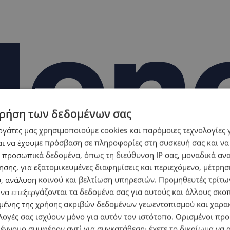
ρήση των δεδομένων σας
εργάτες μας χρησιμοποιούμε cookies και παρόμοιες τεχνολογίες 
ι να έχουμε πρόσβαση σε πληροφορίες στη συσκευή σας και να
 προσωπικά δεδομένα, όπως τη διεύθυνση IP σας, μοναδικά αν
σης, για εξατομικευμένες διαφημίσεις και περιεχόμενο, μέτρη
υ, ανάλυση κοινού και βελτίωση υπηρεσιών.
Προμηθευτές τρίτων
 να επεξεργάζονται τα δεδομένα σας για αυτούς και άλλους σκο
ένης της χρήσης ακριβών δεδομένων γεωεντοπισμού και χαρα
λογές σας ισχύουν μόνο για αυτόν τον ιστότοπο. Ορισμένοι πρ
 έννομο συμφέρον αντί για συγκατάθεση· έχετε το δικαίωμα να α