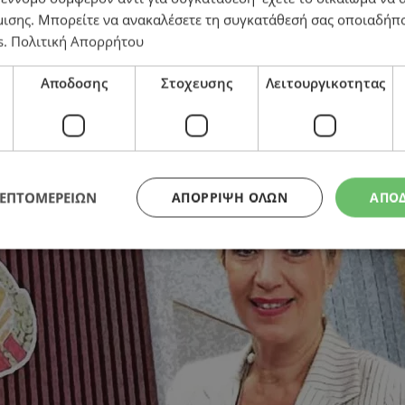
μισης
. Μπορείτε να ανακαλέσετε τη συγκατάθεσή σας οποιαδήπο
s
.
Πολιτική Απορρήτου
Αποδοσης
Στοχευσης
Λειτουργικοτητας
με αμφισβητεί, όχι μόνο θα απαντήσω αλλά θα στοιχε
ΛΕΠΤΟΜΕΡΕΙΩΝ
ΑΠΌΡΡΙΨΗ ΌΛΩΝ
ΑΠΟ