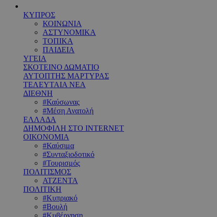
ΚΥΠΡΟΣ
ΚΟΙΝΩΝΙΑ
ΑΣΤΥΝΟΜΙΚΑ
ΤΟΠΙΚΑ
ΠΑΙΔΕΙΑ
ΥΓΕΙΑ
ΣΚΟΤΕΙΝΟ ΔΩΜΑΤΙΟ
ΑΥΤΟΠΤΗΣ ΜΑΡΤΥΡΑΣ
ΤΕΛΕΥΤΑΙΑ ΝΕΑ
ΔΙΕΘΝΗ
#Καύσωνας
#Μέση Ανατολή
ΕΛΛΑΔΑ
ΔΗΜΟΦΙΛΗ ΣΤΟ INTERNET
ΟΙΚΟΝΟΜΙΑ
#Καύσιμα
#Συνταξιοδοτικό
#Τουρισμός
ΠΟΛΙΤΙΣΜΟΣ
ΑΤΖΕΝΤΑ
ΠΟΛΙΤΙΚΗ
#Κυπριακό
#Βουλή
#Κυβέρνηση