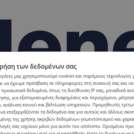
ρήση των δεδομένων σας
εργάτες μας χρησιμοποιούμε cookies και παρόμοιες τεχνολογίες 
ι να έχουμε πρόσβαση σε πληροφορίες στη συσκευή σας και να
 προσωπικά δεδομένα, όπως τη διεύθυνση IP σας, μοναδικά αν
σης, για εξατομικευμένες διαφημίσεις και περιεχόμενο, μέτρη
υ, ανάλυση κοινού και βελτίωση υπηρεσιών.
Προμηθευτές τρίτων
 να επεξεργάζονται τα δεδομένα σας για αυτούς και άλλους σκο
ένης της χρήσης ακριβών δεδομένων γεωεντοπισμού και χαρα
λογές σας ισχύουν μόνο για αυτόν τον ιστότοπο. Ορισμένοι πρ
 έννομο συμφέρον αντί για συγκατάθεση· έχετε το δικαίωμα να α