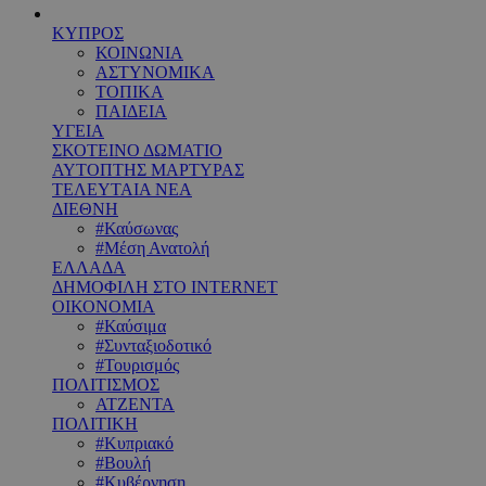
ΚΥΠΡΟΣ
ΚΟΙΝΩΝΙΑ
ΑΣΤΥΝΟΜΙΚΑ
ΤΟΠΙΚΑ
ΠΑΙΔΕΙΑ
ΥΓΕΙΑ
ΣΚΟΤΕΙΝΟ ΔΩΜΑΤΙΟ
ΑΥΤΟΠΤΗΣ ΜΑΡΤΥΡΑΣ
ΤΕΛΕΥΤΑΙΑ ΝΕΑ
ΔΙΕΘΝΗ
#Καύσωνας
#Μέση Ανατολή
ΕΛΛΑΔΑ
ΔΗΜΟΦΙΛΗ ΣΤΟ INTERNET
ΟΙΚΟΝΟΜΙΑ
#Καύσιμα
#Συνταξιοδοτικό
#Τουρισμός
ΠΟΛΙΤΙΣΜΟΣ
ΑΤΖΕΝΤΑ
ΠΟΛΙΤΙΚΗ
#Κυπριακό
#Βουλή
#Κυβέρνηση