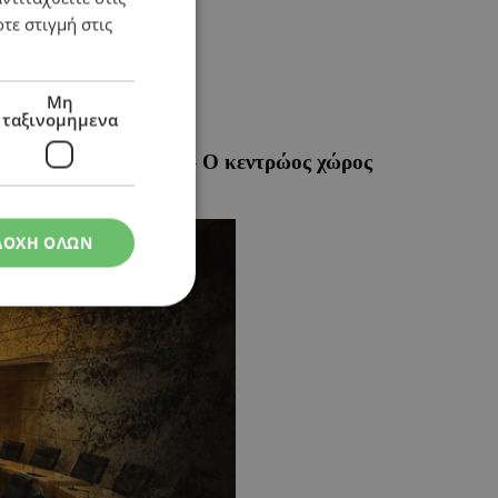
τε στιγμή στις
Μη
ταξινομημενα
ισχύθηκε σημαντικά – Ο κεντρώος χώρος
ΔΟΧΗ ΟΛΩΝ