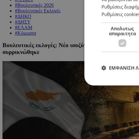
#Βουλευτικές 2026
Ρυθμίσεις διαφή
#Βουλευτικές Εκλογές
Ρυθμίσεις cookie
#ΔΗΚΟ
#ΔΗΣΥ
#ΕΛΑΜ
Απολυτως
απαραιτητα
#Κόμματα
Βουλευτικές εκλογές: Νέο ισοζύγιο δυνάμεων – ΔΗΣ
συρρικνώθηκε
ΕΜΦΑΝΙΣΗ 