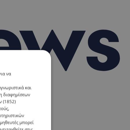
για να
αγνωριστικά και
ση διαφημίσεων
 (1852)
πούς,
κτηριστικών
ομηθευτές μπορεί
ντιταχθείτε στις