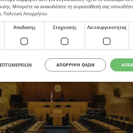
μισης
. Μπορείτε να ανακαλέσετε τη συγκατάθεσή σας οποιαδήπο
s
.
Πολιτική Απορρήτου
Αποδοσης
Στοχευσης
Λειτουργικοτητας
Υ και ΑΚΕΛ διατήρησαν τις έδρες τους – Το ΕΛΑΜ εν
ΛΕΠΤΟΜΕΡΕΙΩΝ
ΑΠΌΡΡΙΨΗ ΌΛΩΝ
ΑΠΟ