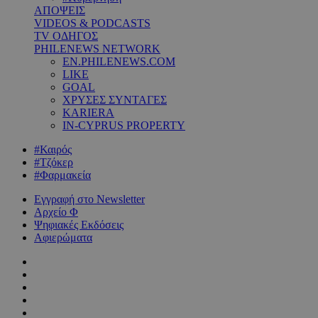
ΑΠΟΨΕΙΣ
VIDEOS & PODCASTS
TV ΟΔΗΓΟΣ
PHILENEWS NETWORK
EN.PHILENEWS.COM
LIKE
GOAL
ΧΡΥΣΕΣ ΣΥΝΤΑΓΕΣ
KARIERA
IN-CYPRUS PROPERTY
#Καιρός
#Τζόκερ
#Φαρμακεία
Εγγραφή στο Newsletter
Αρχείο Φ
Ψηφιακές Εκδόσεις
Αφιερώματα