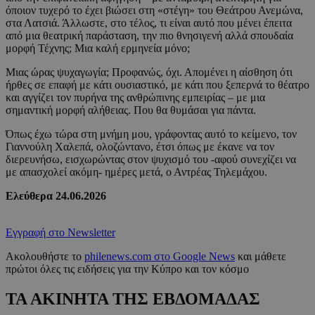
όποιον τυχερό το έχει βιώσει στη «στέγη» του Θεάτρου Ανεμώνα,
στα Λατσιά. Άλλωστε, στο τέλος, τι είναι αυτό που μένει έπειτα
από μια θεατρική παράσταση, την πιο θνησιγενή αλλά σπουδαία
μορφή Τέχνης; Μια καλή ερμηνεία μόνο;
Μιας ώρας ψυχαγωγία; Προφανώς, όχι. Απομένει η αίσθηση ότι
ήρθες σε επαφή με κάτι ουσιαστικό, με κάτι που ξεπερνά το θέατρο
και αγγίζει τον πυρήνα της ανθρώπινης εμπειρίας – με μια
σημαντική μορφή αλήθειας. Που θα θυμάσαι για πάντα.
Όπως έχω τώρα στη μνήμη μου, γράφοντας αυτό το κείμενο, τον
Γιαννούλη Χαλεπά, ολοζώντανο, έτσι όπως με έκανε να τον
διερευνήσω, εισχωρώντας στον ψυχισμό του -αφού συνεχίζει να
με απασχολεί ακόμη- ημέρες μετά, ο Αντρέας Τηλεμάχου.
Ελεύθερα 24.06.2026
Εγγραφή στο Newsletter
Ακολουθήστε το
philenews.com στο Google News
και μάθετε
πρώτοι όλες τις ειδήσεις για την Κύπρο και τον κόσμο
ΤΑ ΑΚΙΝΗΤΑ ΤΗΣ ΕΒΔΟΜΑΔΑΣ