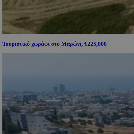
Τουριστικό χωράφι στο Μαρώνι, €225,000