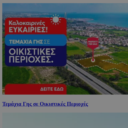
Τεμάχια Γης σε Οικιστικές Περιοχές