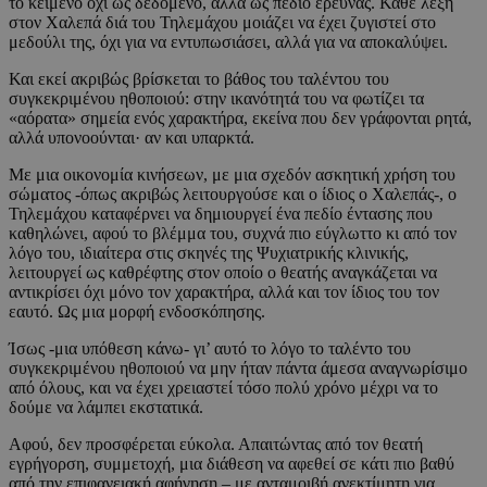
το κείμενο όχι ως δεδομένο, αλλά ως πεδίο έρευνας. Κάθε λέξη
στον Χαλεπά διά του Τηλεμάχου μοιάζει να έχει ζυγιστεί στο
μεδούλι της, όχι για να εντυπωσιάσει, αλλά για να αποκαλύψει.
Και εκεί ακριβώς βρίσκεται το βάθος του ταλέντου του
συγκεκριμένου ηθοποιού: στην ικανότητά του να φωτίζει τα
«αόρατα» σημεία ενός χαρακτήρα, εκείνα που δεν γράφονται ρητά,
αλλά υπονοούνται· αν και υπαρκτά.
Με μια οικονομία κινήσεων, με μια σχεδόν ασκητική χρήση του
σώματος -όπως ακριβώς λειτουργούσε και ο ίδιος ο Χαλεπάς-, ο
Τηλεμάχου καταφέρνει να δημιουργεί ένα πεδίο έντασης που
καθηλώνει, αφού το βλέμμα του, συχνά πιο εύγλωττο κι από τον
λόγο του, ιδιαίτερα στις σκηνές της Ψυχιατρικής κλινικής,
λειτουργεί ως καθρέφτης στον οποίο ο θεατής αναγκάζεται να
αντικρίσει όχι μόνο τον χαρακτήρα, αλλά και τον ίδιος του τον
εαυτό. Ως μια μορφή ενδοσκόπησης.
Ίσως -μια υπόθεση κάνω- γι’ αυτό το λόγο το ταλέντο του
συγκεκριμένου ηθοποιού να μην ήταν πάντα άμεσα αναγνωρίσιμο
από όλους, και να έχει χρειαστεί τόσο πολύ χρόνο μέχρι να το
δούμε να λάμπει εκστατικά.
Αφού, δεν προσφέρεται εύκολα. Απαιτώντας από τον θεατή
εγρήγορση, συμμετοχή, μια διάθεση να αφεθεί σε κάτι πιο βαθύ
από την επιφανειακή αφήγηση – με ανταμοιβή ανεκτίμητη για