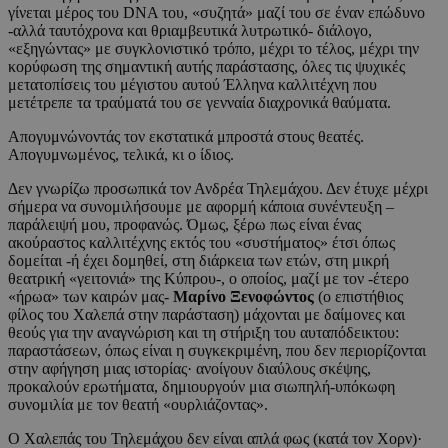
γίνεται μέρος του DNA του, «συζητά» μαζί του σε έναν επώδυνο
-αλλά ταυτόχρονα και θριαμβευτικά λυτρωτικό- διάλογο,
«εξηγώντας» με συγκλονιστικό τρόπο, μέχρι το τέλος, μέχρι την
κορύφωση της σημαντική αυτής παράστασης, όλες τις ψυχικές
μετατοπίσεις του μέγιστου αυτού Έλληνα καλλιτέχνη που
μετέτρεπε τα τραύματά του σε γενναία διαχρονικά θαύματα.
Απογυμνώνοντάς τον εκστατικά μπροστά στους θεατές.
Απογυμνωμένος, τελικά, κι ο ίδιος.
Δεν γνωρίζω προσωπικά τον Ανδρέα Τηλεμάχου. Δεν έτυχε μέχρι
σήμερα να συνομιλήσουμε με αφορμή κάποια συνέντευξη –
παράλειψή μου, προφανώς. Όμως, ξέρω πως είναι ένας
ακούραστος καλλιτέχνης εκτός του «συστήματος» έτσι όπως
δομείται -ή έχει δομηθεί, στη διάρκεια των ετών, στη μικρή
θεατρική «γειτονιά» της Κύπρου-, ο οποίος, μαζί με τον -έτερο
«ήρωα» των καιρών μας-
Μαρίνο Ξενοφώντος
(ο επιστήθιος
φίλος του Χαλεπά στην παράσταση) μάχονται με δαίμονες και
θεούς για την αναγνώριση και τη στήριξη του αυταπόδεικτου:
παραστάσεων, όπως είναι η συγκεκριμένη, που δεν περιορίζονται
στην αφήγηση μιας ιστορίας· ανοίγουν διαύλους σκέψης,
προκαλούν ερωτήματα, δημιουργούν μια σιωπηλή-υπόκωφη
συνομιλία με τον θεατή «ουρλιάζοντας».
Ο Χαλεπάς του Τηλεμάχου δεν είναι απλά φως (κατά τον Χορν)·