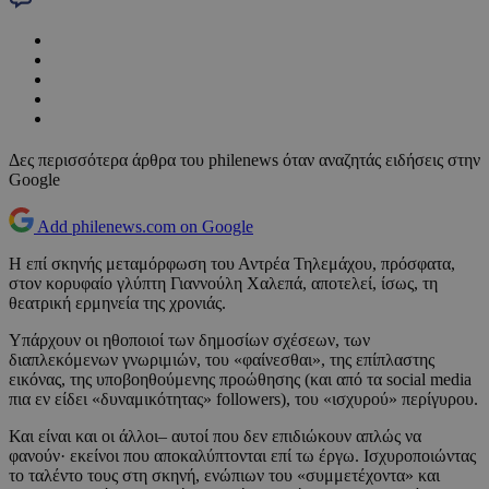
Δες περισσότερα άρθρα του philenews όταν αναζητάς ειδήσεις στην
Google
Add philenews.com on Google
Η επί σκηνής μεταμόρφωση του Αντρέα Τηλεμάχου, πρόσφατα,
στον κορυφαίο γλύπτη Γιαννούλη Χαλεπά, αποτελεί, ίσως, τη
θεατρική ερμηνεία της χρονιάς.
Υπάρχουν οι ηθοποιοί των δημοσίων σχέσεων, των
διαπλεκόμενων γνωριμιών, του «φαίνεσθαι», της επίπλαστης
εικόνας, της υποβοηθούμενης προώθησης (και από τα social media
πια εν είδει «δυναμικότητας» followers), του «ισχυρού» περίγυρου.
Και είναι και οι άλλοι– αυτοί που δεν επιδιώκουν απλώς να
φανούν· εκείνοι που αποκαλύπτονται επί τω έργω. Ισχυροποιώντας
το ταλέντο τους στη σκηνή, ενώπιων του «συμμετέχοντα» και