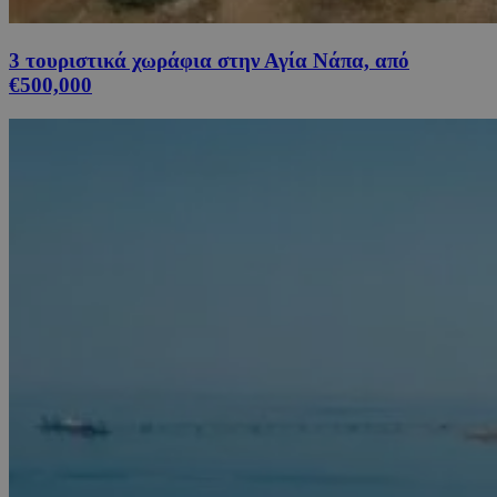
3 τουριστικά χωράφια στην Αγία Νάπα, από
€500,000