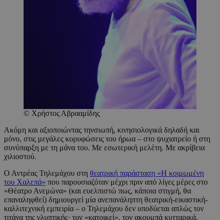
© Χρήστος Αβρααμίδης
Ακόμη και αξιοποιώντας τηνσιωπή, κινησιολογικά δηλαδή και
μόνο, στις μεγάλες κορυφώσεις του ήρωα – στο ψυχιατρείο ή στη
συνύπαρξη με τη μάνα του. Με εσωτερική μελέτη. Με ακρίβεια
χιλιοστού.
Ο Αντρέας Τηλεμάχου στη
θεατρική παράσταση «Η κοιμωμένη
του Χαλεπά»
που παρουσιαζόταν μέχρι πριν από λίγες μέρες στο
«Θέατρο Ανεμώνα» (και ευελπιστώ πως, κάποια στιγμή, θα
επαναληφθεί) δημιουργεί μία ανεπανάληπτη θεατρική-εικαστική-
καλλιτεχνική εμπειρία – ο Τηλεμάχου δεν υποδύεται απλώς τον
τιτάνα της γλυπτικής· τον «κατοικεί», τον ακουμπά κυτταρικά,