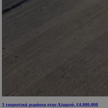
3 τουριστικά χωράφια στην Αλαμινό, €4,000,000