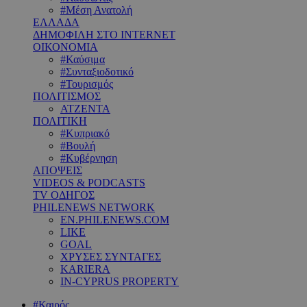
#Μέση Ανατολή
ΕΛΛΑΔΑ
ΔΗΜΟΦΙΛΗ ΣΤΟ INTERNET
ΟΙΚΟΝΟΜΙΑ
#Καύσιμα
#Συνταξιοδοτικό
#Τουρισμός
ΠΟΛΙΤΙΣΜΟΣ
ΑΤΖΕΝΤΑ
ΠΟΛΙΤΙΚΗ
#Κυπριακό
#Βουλή
#Κυβέρνηση
ΑΠΟΨΕΙΣ
VIDEOS & PODCASTS
TV ΟΔΗΓΟΣ
PHILENEWS NETWORK
EN.PHILENEWS.COM
LIKE
GOAL
ΧΡΥΣΕΣ ΣΥΝΤΑΓΕΣ
KARIERA
IN-CYPRUS PROPERTY
#Καιρός