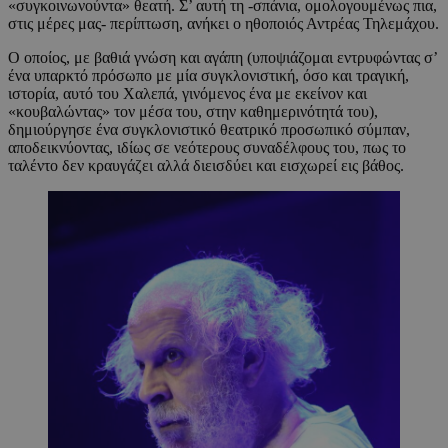
«συγκοινωνούντα» θεατή. Σ’ αυτή τη -σπάνια, ομολογουμένως πια,
στις μέρες μας- περίπτωση, ανήκει ο ηθοποιός Αντρέας Τηλεμάχου.
Ο οποίος, με βαθιά γνώση και αγάπη (υποψιάζομαι εντρυφώντας σ’
ένα υπαρκτό πρόσωπο με μία συγκλονιστική, όσο και τραγική,
ιστορία, αυτό του Χαλεπά, γινόμενος ένα με εκείνον και
«κουβαλώντας» τον μέσα του, στην καθημερινότητά του),
δημιούργησε ένα συγκλονιστικό θεατρικό προσωπικό σύμπαν,
αποδεικνύοντας, ιδίως σε νεότερους συναδέλφους του, πως το
ταλέντο δεν κραυγάζει αλλά διεισδύει και εισχωρεί εις βάθος.