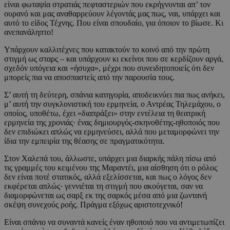
είναι φωταψία στρατιάς πεφταστεριών που εκρήγνυνται απ’ τον
ουρανό και μας αναθαρρεύουν λέγοντάς μας πως, ναι, υπάρχει και
αυτό το είδος Τέχνης. Που είναι σπουδαίο, για όποιον το βίωσε. Κι
ανεπανάληπτο!
Υπάρχουν καλλιτέχνες που κατακτούν το κοινό από την πρώτη
στιγμή ως σταρς – και υπάρχουν κι εκείνοι που σε κερδίζουν αργά,
σχεδόν υπόγεια και «ήσυχα», μέχρι που συνειδητοποιείς ότι δεν
μπορείς πια να αποσπαστείς από την παρουσία τους.
Σ’ αυτή τη δεύτερη, σπάνια κατηγορία, αποδεικνύει πια πως ανήκει,
μ’ αυτή την συγκλονιστική του ερμηνεία, ο Αντρέας Τηλεμάχου, ο
οποίος, υποθέτω, έχει «διαπράξει» στην εντέλεια τη θεατρική
ερμηνεία της χρονιάς· ένας δημιουργός-σκηνοθέτης-ηθοποιός που
δεν επιδιώκει απλώς να ερμηνεύσει, αλλά που μεταμορφώνει την
ίδια την εμπειρία της θέασης σε πραγματικότητα.
Στον Χαλεπά του, άλλωστε, υπάρχει μια διαρκής πάλη πίσω από
τις γραμμές του κειμένου της Μαραντέι, μια αίσθηση ότι ο ρόλος
δεν είναι ποτέ στατικός, αλλά εξελίσσεται, και πως ο λόγος δεν
εκφέρεται απλώς· γεννιέται τη στιγμή που ακούγεται, σαν να
διαμορφώνεται ως σαρξ εκ της σαρκός μέσα από μια ζωντανή
σκέψη συνεχούς ροής. Πράγμα εξόχως αριστοτεχνικό!
Είναι σπάνιο να συναντά κανείς έναν ηθοποιό που να αντιμετωπίζει