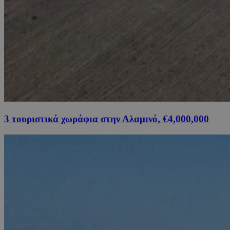
3 τουριστικά χωράφια στην Αλαμινό, €4,000,000