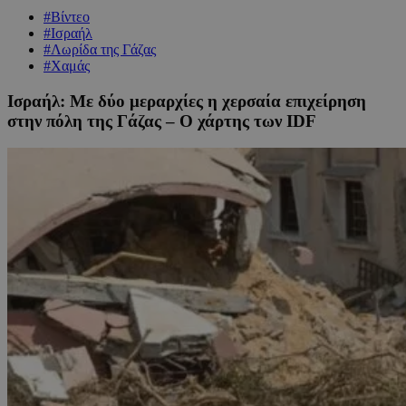
#Βίντεο
#Ισραήλ
#Λωρίδα της Γάζας
#Χαμάς
Ισραήλ: Με δύο μεραρχίες η χερσαία επιχείρηση
στην πόλη της Γάζας – Ο χάρτης των IDF