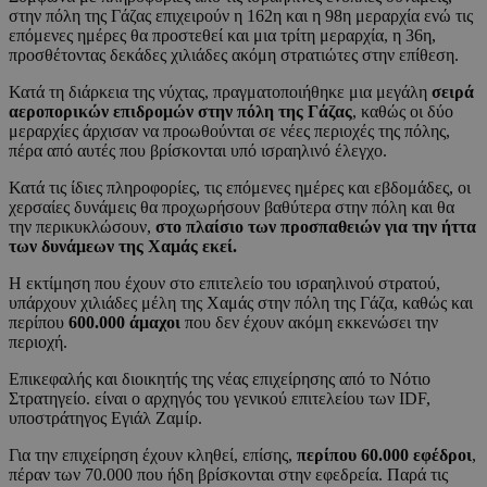
στην πόλη της Γάζας επιχειρούν η 162η και η 98η μεραρχία ενώ τις
επόμενες ημέρες θα προστεθεί και μια τρίτη μεραρχία, η 36η,
προσθέτοντας δεκάδες χιλιάδες ακόμη στρατιώτες στην επίθεση.
Κατά τη διάρκεια της νύχτας, πραγματοποιήθηκε μια μεγάλη
σειρά
αεροπορικών επιδρομών στην πόλη της Γάζας
, καθώς οι δύο
μεραρχίες άρχισαν να προωθούνται σε νέες περιοχές της πόλης,
πέρα από αυτές που βρίσκονται υπό ισραηλινό έλεγχο.
Κατά τις ίδιες πληροφορίες, τις επόμενες ημέρες και εβδομάδες, οι
χερσαίες δυνάμεις θα προχωρήσουν βαθύτερα στην πόλη και θα
την περικυκλώσουν,
στο πλαίσιο των προσπαθειών για την ήττα
των δυνάμεων της Χαμάς εκεί.
Η εκτίμηση που έχουν στο επιτελείο του ισραηλινού στρατού,
υπάρχουν χιλιάδες μέλη της Χαμάς στην πόλη της Γάζα, καθώς και
περίπου
600.000 άμαχοι
που δεν έχουν ακόμη εκκενώσει την
περιοχή.
Επικεφαλής και διοικητής της νέας επιχείρησης από το Νότιο
Στρατηγείο. είναι ο αρχηγός του γενικού επιτελείου των IDF,
υποστράτηγος Εγιάλ Ζαμίρ.
Για την επιχείρηση έχουν κληθεί, επίσης,
περίπου 60.000 εφέδροι
,
πέραν των 70.000 που ήδη βρίσκονται στην εφεδρεία. Παρά τις