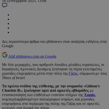
16 Σεπτεμβρίου 2025, 13:08
Δες περισσότερα άρθρα του philenews όταν αναζητάς ειδήσεις στην
Google
Add philenews.com on Google
Με δύο μεραρχίες, που αριθμούν δεκάδες χιλιάδες στρατιώτες, οι
Ισραηλινές Αμυντικές Δυνάμεις ξεκίνησαν τη νύχτα εκτεταμένες
χερσαίες επιχειρήσεις μέσα στην πόλη της
Γάζας
, σύμφωνα με τους
Times of Israel
.
Τα πρώτα στάδια της επίθεσης, με την ονομασία «Gideon’s
Chariots B», ξεκίνησαν πριν από αρκετές εβδομάδες
με
εντατικοποίηση των επιθέσεων εναντίον στόχων της
Χαμάς
,
συμπεριλαμβανομένων πολυώροφων κτιρίων, και χερσαίες
επιχειρήσεις στα περίχωρα της πόλης της Γάζας και σε αρκετές
γειτονιές στα δυτικά της πόλης.