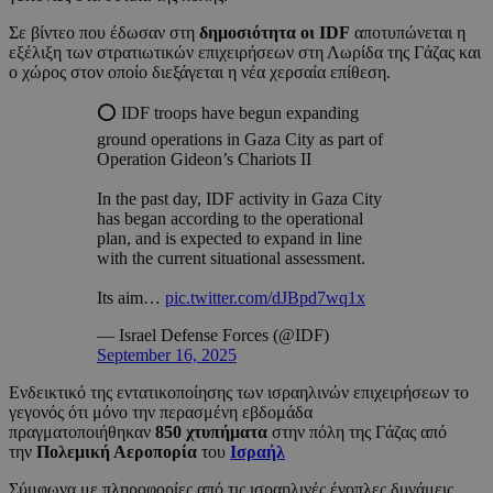
Σε βίντεο που έδωσαν στη
δημοσιότητα οι IDF
αποτυπώνεται η
εξέλιξη των στρατιωτικών επιχειρήσεων στη Λωρίδα της Γάζας και
ο χώρος στον οποίο διεξάγεται η νέα χερσαία επίθεση.
⭕️ IDF troops have begun expanding
ground operations in Gaza City as part of
Operation Gideon’s Chariots II
In the past day, IDF activity in Gaza City
has began according to the operational
plan, and is expected to expand in line
with the current situational assessment.
Its aim…
pic.twitter.com/dJBpd7wq1x
— Israel Defense Forces (@IDF)
September 16, 2025
Ενδεικτικό της εντατικοποίησης των ισραηλινών επιχειρήσεων το
γεγονός ότι μόνο την περασμένη εβδομάδα
πραγματοποιήθηκαν
850 χτυπήματα
στην πόλη της Γάζας από
την
Πολεμική Αεροπορία
του
Ισραήλ
Σύμφωνα με πληροφορίες από τις ισραηλινές ένοπλες δυνάμεις,