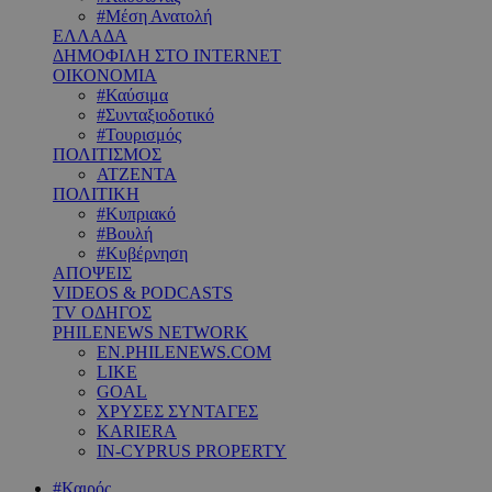
#Μέση Ανατολή
ΕΛΛΑΔΑ
ΔΗΜΟΦΙΛΗ ΣΤΟ INTERNET
ΟΙΚΟΝΟΜΙΑ
#Καύσιμα
#Συνταξιοδοτικό
#Τουρισμός
ΠΟΛΙΤΙΣΜΟΣ
ΑΤΖΕΝΤΑ
ΠΟΛΙΤΙΚΗ
#Κυπριακό
#Βουλή
#Κυβέρνηση
ΑΠΟΨΕΙΣ
VIDEOS & PODCASTS
TV ΟΔΗΓΟΣ
PHILENEWS NETWORK
EN.PHILENEWS.COM
LIKE
GOAL
ΧΡΥΣΕΣ ΣΥΝΤΑΓΕΣ
KARIERA
IN-CYPRUS PROPERTY
#Καιρός