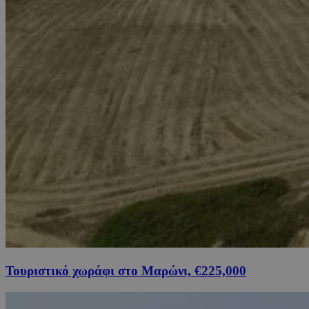
Τουριστικό χωράφι στο Μαρώνι, €225,000