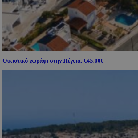
Οικιστικό χωράφι στην Πέγεια, €45,000