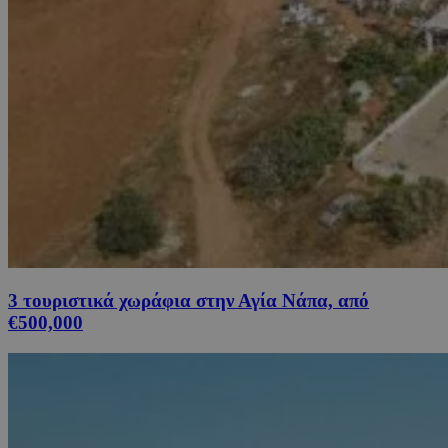
3 τουριστικά χωράφια στην Αγία Νάπα, από
€500,000