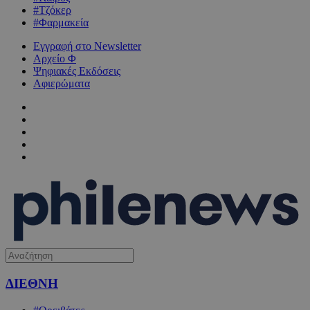
#Τζόκερ
#Φαρμακεία
Εγγραφή στο Newsletter
Αρχείο Φ
Ψηφιακές Εκδόσεις
Αφιερώματα
ΔΙΕΘΝΗ