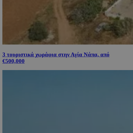
3 τουριστικά χωράφια στην Αγία Νάπα, από
€500,000