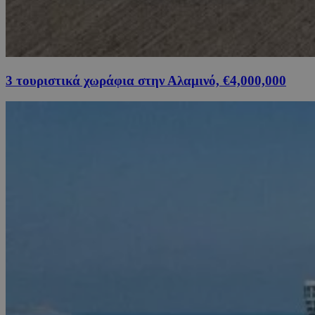
3 τουριστικά χωράφια στην Αλαμινό, €4,000,000