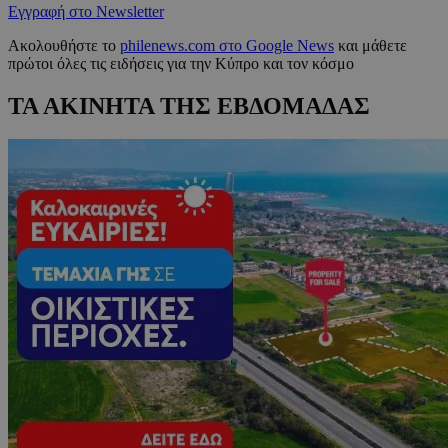
Εγγραφή στο Newsletter
Ακολουθήστε το
philenews.com στο Google News
και μάθετε
πρώτοι όλες τις ειδήσεις για την Κύπρο και τον κόσμο
ΤΑ ΑΚΙΝΗΤΑ ΤΗΣ ΕΒΔΟΜΑΔΑΣ