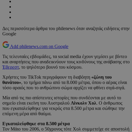
Δες περισσότερα άρθρα του philenews όταν αναζητάς ειδήσεις στην
Google
Add philenews.com on Google
Τις τελευταίες εβδομάδες, τα social media έχουν γεμίσει με βίντεο
και αναρτήσεις που αναδεικνύουν τους κινδύνους της ανάβασης στο
Έβερεστ
, το ψηλότερο βουνό του κόσμου.
Χρήστες του TikTok περιγράφουν τη διαβόητη
«ζώνη του
θανάτου»
, το τμήμα πάνω από τα 8.000 μέτρα, όπου ο αέρας είναι
τόσο αραιός που το ανθρώπινο σώμα αρχίζει να φθίνει σιγά-σιγά.
Μία από τις πιο απίστευτες ιστορίες που συνδέονται με αυτό το
σημείο είναι εκείνη του Αυστραλού
Λίνκολν Χολ
. Ο άνθρωπος
που εγκαταλείφθηκε για νεκρός στα 8.500 μέτρα και σώθηκε την
επόμενη μέρα από θαύμα.
Εγκαταλείφθηκε στα 8.500 μέτρα
Τον Μάιο του 2006, ο 50χρονος τότε Χολ συμμετείχε σε αποστολή