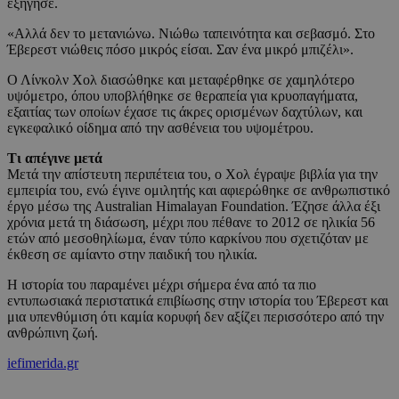
εξήγησε.
«Αλλά δεν το μετανιώνω. Νιώθω ταπεινότητα και σεβασμό. Στο
Έβερεστ νιώθεις πόσο μικρός είσαι. Σαν ένα μικρό μπιζέλι».
Ο Λίνκολν Χολ διασώθηκε και μεταφέρθηκε σε χαμηλότερο
υψόμετρο, όπου υποβλήθηκε σε θεραπεία για κρυοπαγήματα,
εξαιτίας των οποίων έχασε τις άκρες ορισμένων δαχτύλων, και
εγκεφαλικό οίδημα από την ασθένεια του υψομέτρου.
Τι απέγινε μετά
Μετά την απίστευτη περιπέτεια του, ο Χολ έγραψε βιβλία για την
εμπειρία του, ενώ έγινε ομιλητής και αφιερώθηκε σε ανθρωπιστικό
έργο μέσω της Australian Himalayan Foundation. Έζησε άλλα έξι
χρόνια μετά τη διάσωση, μέχρι που πέθανε το 2012 σε ηλικία 56
ετών από μεσοθηλίωμα, έναν τύπο καρκίνου που σχετιζόταν με
έκθεση σε αμίαντο στην παιδική του ηλικία.
Η ιστορία του παραμένει μέχρι σήμερα ένα από τα πιο
εντυπωσιακά περιστατικά επιβίωσης στην ιστορία του Έβερεστ και
μια υπενθύμιση ότι καμία κορυφή δεν αξίζει περισσότερο από την
ανθρώπινη ζωή.
iefimerida.gr