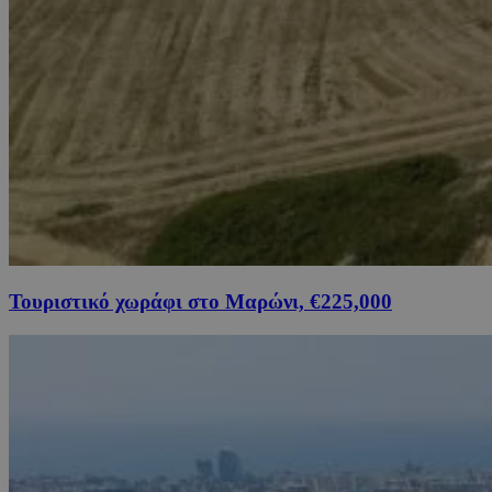
Τουριστικό χωράφι στο Μαρώνι, €225,000