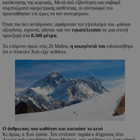
κατάκτησης της κορυφής. Μετά από εξάντληση και σοβαρά
συμπτώματα υψομετρικής ασθένειας, οι σύντροφοί του
προσπάθησαν επί ώρες να τον συνεφέρουν.
Όταν πια δεν αντιδρούσε, αφαίρεσαν τον εξοπλισμό του -μάσκα
οξυγόνου, σχοινιά, γάντια- και τον
εγκατέλειψαν
σε μια στενή
προεξοχή στα
8.500 μέτρα.
Το επόμενο πρωί, στις 26 Μαΐου,
η οικογένειά του
ειδοποιήθηκε
ότι ο Λίνκολν Χολ είχε πεθάνει.
Ο άνθρωπος που καθόταν και κοιτούσε το κενό
Κι όμως, ο Χολ ζούσε. Τον εντόπισε τυχαία ο 45χρονος τότε
Αμερικανός ορειβάτης Νταν Μαζούρ, που ανέβαινε με έναν οδηγό