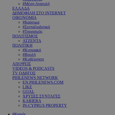
#Μέση Ανατολή
ΕΛΛΑΔΑ
ΔΗΜΟΦΙΛΗ ΣΤΟ INTERNET
ΟΙΚΟΝΟΜΙΑ
#Καύσιμα
#Συνταξιοδοτικό
#Τουρισμός
ΠΟΛΙΤΙΣΜΟΣ
ΑΤΖΕΝΤΑ
ΠΟΛΙΤΙΚΗ
#Κυπριακό
#Βουλή
#Κυβέρνηση
ΑΠΟΨΕΙΣ
VIDEOS & PODCASTS
TV ΟΔΗΓΟΣ
PHILENEWS NETWORK
EN.PHILENEWS.COM
LIKE
GOAL
ΧΡΥΣΕΣ ΣΥΝΤΑΓΕΣ
KARIERA
IN-CYPRUS PROPERTY
#Καιρός