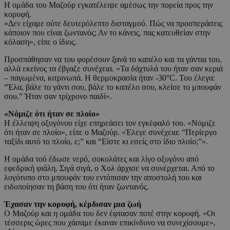
Η ομάδα του Μαζούρ εγκατέλειψε αμέσως την πορεία προς την
κορυφή.
«Δεν είχαμε ούτε δευτερόλεπτο δισταγμού. Πώς να προσπεράσεις
κάποιον που είναι ζωντανός; Αν το κάνεις, πας κατευθείαν στην
κόλαση», είπε ο ίδιος.
Προσπάθησαν να του φορέσουν ξανά το καπέλο και τα γάντια του,
αλλά εκείνος τα έβγαζε συνέχεια. «Τα δάχτυλά του ήταν σαν κεριά
– παγωμένα, κιτρινωπά. Η θερμοκρασία ήταν -30°C. Του έλεγα:
“Έλα, βάλε το γάντι σου, βάλε το καπέλο σου, κλείσε το μπουφάν
σου.” Ήταν σαν τρίχρονο παιδί».
«Νόμιζε ότι ήταν σε πλοίο»
Η έλλειψη οξυγόνου είχε επηρεάσει τον εγκέφαλό του. «Νόμιζε
ότι ήταν σε πλοίο», είπε ο Μαζούρ. «Έλεγε συνέχεια: “Περίεργο
ταξίδι αυτό το πλοίο, ε;” και “Είστε κι εσείς στο ίδιο πλοίο;”».
Η ομάδα τού έδωσε νερό, σοκολάτες και λίγο οξυγόνο από
εφεδρική φιάλη. Σιγά σιγά, ο Χολ άρχισε να συνέρχεται. Από το
λογότυπο στο μπουφάν του εντόπισαν την αποστολή του και
ειδοποίησαν τη βάση του ότι ήταν ζωντανός.
Έχασαν την κορυφή, κέρδισαν μια ζωή
Ο Μαζούρ και η ομάδα του δεν έφτασαν ποτέ στην κορυφή. «Οι
τέσσερις ώρες που χάσαμε έκαναν επικίνδυνο να συνεχίσουμε»,