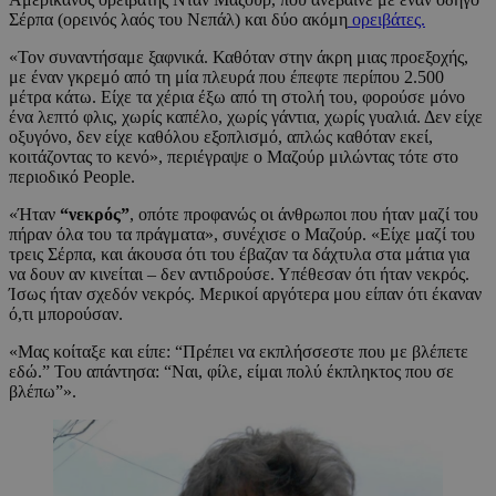
Σέρπα (ορεινός λαός του Νεπάλ) και δύο ακόμη
ορειβάτες.
«Τον συναντήσαμε ξαφνικά. Καθόταν στην άκρη μιας προεξοχής,
με έναν γκρεμό από τη μία πλευρά που έπεφτε περίπου 2.500
μέτρα κάτω. Είχε τα χέρια έξω από τη στολή του, φορούσε μόνο
ένα λεπτό φλις, χωρίς καπέλο, χωρίς γάντια, χωρίς γυαλιά. Δεν είχε
οξυγόνο, δεν είχε καθόλου εξοπλισμό, απλώς καθόταν εκεί,
κοιτάζοντας το κενό», περιέγραψε ο Μαζούρ μιλώντας τότε στο
περιοδικό People.
«Ήταν
“νεκρός”
, οπότε προφανώς οι άνθρωποι που ήταν μαζί του
πήραν όλα του τα πράγματα», συνέχισε ο Μαζούρ. «Είχε μαζί του
τρεις Σέρπα, και άκουσα ότι του έβαζαν τα δάχτυλα στα μάτια για
να δουν αν κινείται – δεν αντιδρούσε. Υπέθεσαν ότι ήταν νεκρός.
Ίσως ήταν σχεδόν νεκρός. Μερικοί αργότερα μου είπαν ότι έκαναν
ό,τι μπορούσαν.
«Μας κοίταξε και είπε: “Πρέπει να εκπλήσσεστε που με βλέπετε
εδώ.” Του απάντησα: “Ναι, φίλε, είμαι πολύ έκπληκτος που σε
βλέπω”».