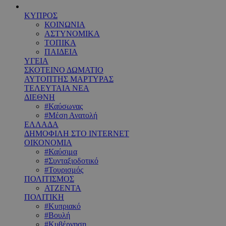
ΚΥΠΡΟΣ
ΚΟΙΝΩΝΙΑ
ΑΣΤΥΝΟΜΙΚΑ
ΤΟΠΙΚΑ
ΠΑΙΔΕΙΑ
ΥΓΕΙΑ
ΣΚΟΤΕΙΝΟ ΔΩΜΑΤΙΟ
ΑΥΤΟΠΤΗΣ ΜΑΡΤΥΡΑΣ
ΤΕΛΕΥΤΑΙΑ ΝΕΑ
ΔΙΕΘΝΗ
#Καύσωνας
#Μέση Ανατολή
ΕΛΛΑΔΑ
ΔΗΜΟΦΙΛΗ ΣΤΟ INTERNET
ΟΙΚΟΝΟΜΙΑ
#Καύσιμα
#Συνταξιοδοτικό
#Τουρισμός
ΠΟΛΙΤΙΣΜΟΣ
ΑΤΖΕΝΤΑ
ΠΟΛΙΤΙΚΗ
#Κυπριακό
#Βουλή
#Κυβέρνηση