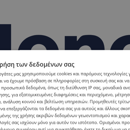
ρήση των δεδομένων σας
εργάτες μας χρησιμοποιούμε cookies και παρόμοιες τεχνολογίες 
ι να έχουμε πρόσβαση σε πληροφορίες στη συσκευή σας και να
 προσωπικά δεδομένα, όπως τη διεύθυνση IP σας, μοναδικά αν
σης, για εξατομικευμένες διαφημίσεις και περιεχόμενο, μέτρη
υ, ανάλυση κοινού και βελτίωση υπηρεσιών.
Προμηθευτές τρίτων
 να επεξεργάζονται τα δεδομένα σας για αυτούς και άλλους σκο
ένης της χρήσης ακριβών δεδομένων γεωεντοπισμού και χαρα
λογές σας ισχύουν μόνο για αυτόν τον ιστότοπο. Ορισμένοι πρ
 έννομο συμφέρον αντί για συγκατάθεση· έχετε το δικαίωμα να α