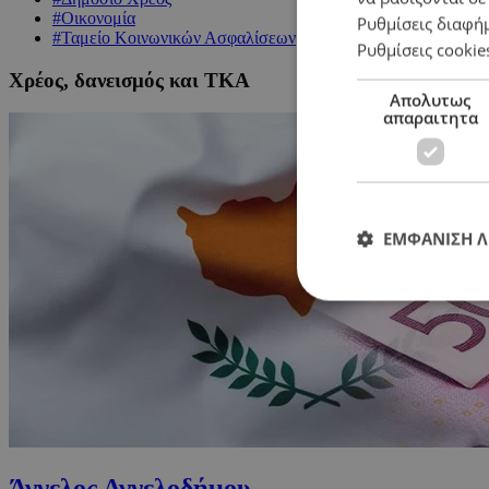
#Οικονομία
Ρυθμίσεις διαφή
#Ταμείo Κοινωνικών Ασφαλίσεων
Ρυθμίσεις cookie
Χρέος, δανεισμός και ΤΚΑ
Απολυτως
απαραιτητα
ΕΜΦΑΝΙΣΗ 
Άγγελος Αγγελοδήμου