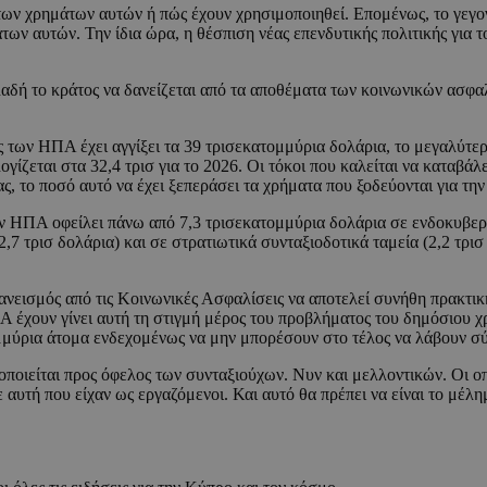
 των χρημάτων αυτών ή πώς έχουν χρησιμοποιηθεί. Επομένως, το γεγον
των αυτών. Την ίδια ώρα, η θέσπιση νέας επενδυτικής πολιτικής για
ηλαδή το κράτος να δανείζεται από τα αποθέματα των κοινωνικών ασφα
ος των ΗΠΑ έχει αγγίξει τα 39 τρισεκατομμύρια δολάρια, το μεγαλύ
γίζεται στα 32,4 τρισ για το 2026. Οι τόκοι που καλείται να καταβάλε
, το ποσό αυτό να έχει ξεπεράσει τα χρήματα που ξοδεύονται για την
ν ΗΠΑ οφείλει πάνω από 7,3 τρισεκατομμύρια δολάρια σε ενδοκυβερν
7 τρισ δολάρια) και σε στρατιωτικά συνταξιοδοτικά ταμεία (2,2 τρισ
ανεισμός από τις Κοινωνικές Ασφαλίσεις να αποτελεί συνήθη πρακτική
ΠΑ έχουν γίνει αυτή τη στιγμή μέρος του προβλήματος του δημόσιου 
μμύρια άτομα ενδεχομένως να μην μπορέσουν στο τέλος να λάβουν σύ
ιοποιείται προς όφελος των συνταξιούχων. Νυν και μελλοντικών. Οι ο
 αυτή που είχαν ως εργαζόμενοι. Και αυτό θα πρέπει να είναι το μέλ