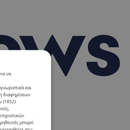
για να
αγνωριστικά και
ση διαφημίσεων
 (1852)
πούς,
κτηριστικών
ομηθευτές μπορεί
ντιταχθείτε στις