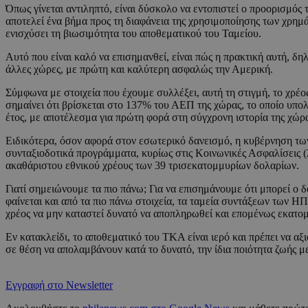
Όπως γίνεται αντιληπτό, είναι δύσκολο να εντοπιστεί ο προορισμός
αποτελεί ένα βήμα προς τη διαφάνεια της χρησιμοποίησης των χρημά
ενισχύσει τη βιωσιμότητα του αποθεματικού του Ταμείου.
Αυτό που είναι καλό να επισημανθεί, είναι πώς η πρακτική αυτή, δ
άλλες χώρες, με πρώτη και καλύτερη ασφαλώς την Αμερική.
Σύμφωνα με στοιχεία που έχουμε συλλέξει, αυτή τη στιγμή, το χρέ
σημαίνει ότι βρίσκεται στο 137% του ΑΕΠ της χώρας, το οποίο υπολο
έτος, με αποτέλεσμα για πρώτη φορά στη σύγχρονη ιστορία της χώρας
Ειδικότερα, όσον αφορά στον εσωτερικό δανεισμό, η κυβέρνηση τω
συνταξιοδοτικά προγράμματα, κυρίως στις Κοινωνικές Ασφαλίσεις (2,
ακαθάριστου εθνικού χρέους των 39 τρισεκατομμυρίων δολαρίων.
Γιατί σημειώνουμε τα πιο πάνω; Για να επισημάνουμε ότι μπορεί ο δ
φαίνεται και από τα πιο πάνω στοιχεία, τα ταμεία συντάξεων των Η
χρέος να μην καταστεί δυνατό να αποπληρωθεί και επομένως εκατο
Εν κατακλείδι, το αποθεματικό του ΤΚΑ είναι ιερό και πρέπει να αξ
σε θέση να απολαμβάνουν κατά το δυνατό, την ίδια ποιότητα ζωής με
Εγγραφή στο Newsletter