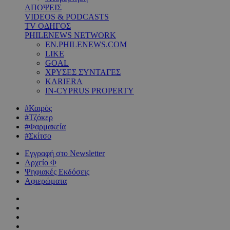
ΑΠΟΨΕΙΣ
VIDEOS & PODCASTS
TV ΟΔΗΓΟΣ
PHILENEWS NETWORK
EN.PHILENEWS.COM
LIKE
GOAL
ΧΡΥΣΕΣ ΣΥΝΤΑΓΕΣ
KARIERA
IN-CYPRUS PROPERTY
#Καιρός
#Τζόκερ
#Φαρμακεία
#Σκίτσο
Εγγραφή στο Newsletter
Αρχείο Φ
Ψηφιακές Εκδόσεις
Αφιερώματα