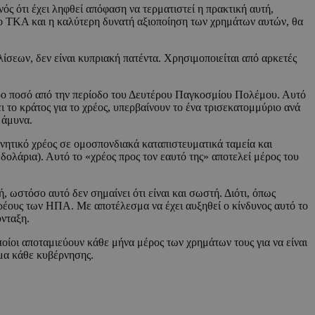
ός ότι έχει ληφθεί απόφαση να τερματιστεί η πρακτική αυτή,
 το ΤΚΑ και η καλύτερη δυνατή αξιοποίηση των χρημάτων αυτών, θα
λίσεων, δεν είναι κυπριακή πατέντα. Χρησιμοποιείται από αρκετές
τερο ποσό από την περίοδο του Δευτέρου Παγκοσμίου Πολέμου. Αυτό
ι το κράτος για το χρέος, υπερβαίνουν το ένα τρισεκατομμύριο ανά
 άμυνα.
ητικό χρέος σε ομοσπονδιακά καταπιστευματικά ταμεία και
 δολάρια). Αυτό το «χρέος προς τον εαυτό της» αποτελεί μέρος του
, ωστόσο αυτό δεν σημαίνει ότι είναι και σωστή. Διότι, όπως
χρέους των ΗΠΑ. Με αποτέλεσμα να έχει αυξηθεί ο κίνδυνος αυτό το
νταξη.
ποίοι αποταμιεύουν κάθε μήνα μέρος των χρημάτων τους για να είναι
ημα κάθε κυβέρνησης.