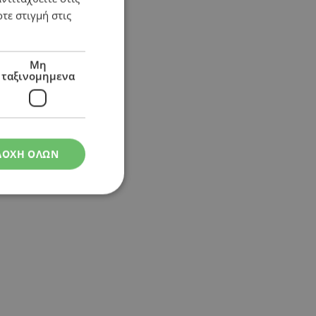
τε στιγμή στις
Μη
ταξινομημενα
ΔΟΧΗ ΟΛΩΝ