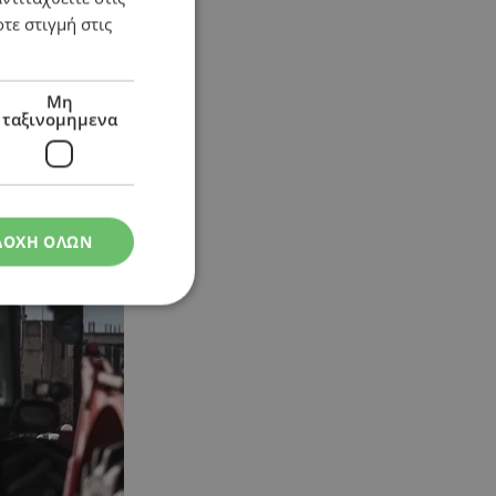
τε στιγμή στις
Μη
ταξινομημενα
ΔΟΧΗ ΟΛΩΝ