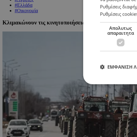
#Ελλάδα
Ρυθμίσεις διαφή
#Οικονομία
Ρυθμίσεις cookie
Κλιμακώνουν τις κινητοποιήσεις οι αγρότες με μπλό
Απολυτως
απαραιτητα
ΕΜΦΑΝΙΣΗ 