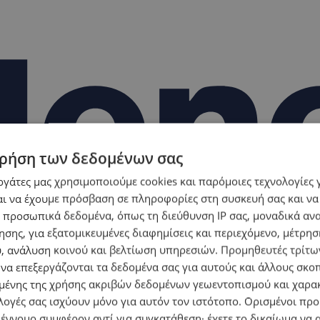
ρήση των δεδομένων σας
εργάτες μας χρησιμοποιούμε cookies και παρόμοιες τεχνολογίες 
ι να έχουμε πρόσβαση σε πληροφορίες στη συσκευή σας και να
 προσωπικά δεδομένα, όπως τη διεύθυνση IP σας, μοναδικά αν
σης, για εξατομικευμένες διαφημίσεις και περιεχόμενο, μέτρη
υ, ανάλυση κοινού και βελτίωση υπηρεσιών.
Προμηθευτές τρίτων
 να επεξεργάζονται τα δεδομένα σας για αυτούς και άλλους σκο
ένης της χρήσης ακριβών δεδομένων γεωεντοπισμού και χαρα
λογές σας ισχύουν μόνο για αυτόν τον ιστότοπο. Ορισμένοι πρ
 έννομο συμφέρον αντί για συγκατάθεση· έχετε το δικαίωμα να α