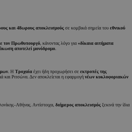
ους και 48ωρους αποκλεισμούς
σε κομβικά σημεία του
εθνικού
με τον Πρωθυπουργό
, κάνοντας λόγο για
«δίκαια αιτήματα
άκωση αποτελεί μονόδρομο
.
όμων
. Η
Τροχαία
έχει ήδη προχωρήσει σε
εκτροπές της
ά και Ριτσώνα. Δεν αποκλείεται η εφαρμογή
νέων κυκλοφοριακών
αλονίκης–Αθήνας. Αντίστοιχα,
διήμερος αποκλεισμός
ξεκινά την ίδια