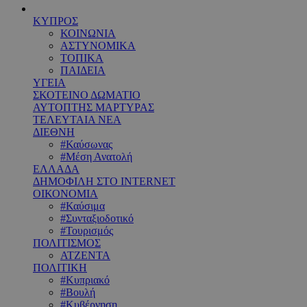
ΚΥΠΡΟΣ
ΚΟΙΝΩΝΙΑ
ΑΣΤΥΝΟΜΙΚΑ
ΤΟΠΙΚΑ
ΠΑΙΔΕΙΑ
ΥΓΕΙΑ
ΣΚΟΤΕΙΝΟ ΔΩΜΑΤΙΟ
ΑΥΤΟΠΤΗΣ ΜΑΡΤΥΡΑΣ
ΤΕΛΕΥΤΑΙΑ ΝΕΑ
ΔΙΕΘΝΗ
#Καύσωνας
#Μέση Ανατολή
ΕΛΛΑΔΑ
ΔΗΜΟΦΙΛΗ ΣΤΟ INTERNET
ΟΙΚΟΝΟΜΙΑ
#Καύσιμα
#Συνταξιοδοτικό
#Τουρισμός
ΠΟΛΙΤΙΣΜΟΣ
ΑΤΖΕΝΤΑ
ΠΟΛΙΤΙΚΗ
#Κυπριακό
#Βουλή
#Κυβέρνηση