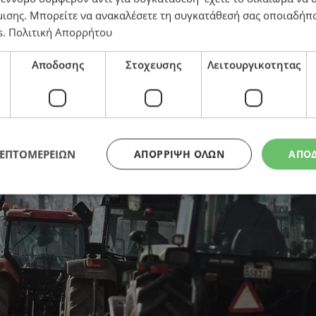
μισης
. Μπορείτε να ανακαλέσετε τη συγκατάθεσή σας οποιαδήπο
s
.
Πολιτική Απορρήτου
κα και 48ωρους αποκλεισμούς
Αποδοσης
Στοχευσης
Λειτουργικοτητας
ΛΕΠΤΟΜΕΡΕΙΩΝ
ΑΠΌΡΡΙΨΗ ΌΛΩΝ
ΑΠΟ