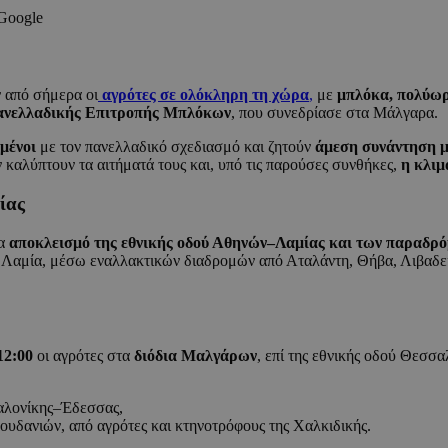
 Google
από σήμερα οι
αγρότες σε ολόκληρη τη χώρα
,
με
μπλόκα, πολύωρ
νελλαδικής Επιτροπής Μπλόκων
, που συνεδρίασε στα Μάλγαρα.
μένοι
με τον πανελλαδικό σχεδιασμό και ζητούν
άμεση συνάντηση 
 καλύπτουν τα αιτήματά τους και, υπό τις παρούσες συνθήκες,
η κλιμ
ίας
ια
αποκλεισμό της εθνικής οδού Αθηνών–Λαμίας και των παραδρ
ς Λαμία, μέσω εναλλακτικών διαδρομών από Αταλάντη, Θήβα, Λιβαδει
12:00
οι αγρότες στα
διόδια Μαλγάρων
, επί της εθνικής οδού Θεσσ
σαλονίκης–Έδεσσας,
ουδανιών, από αγρότες και κτηνοτρόφους της Χαλκιδικής.