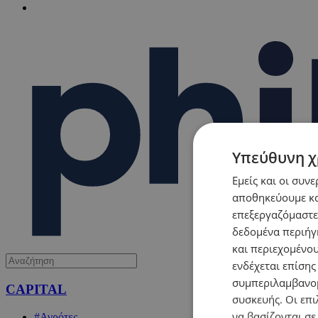
Υπεύθυνη χ
Εμείς και οι συν
αποθηκεύουμε κα
επεξεργαζόμαστε
δεδομένα περιήγη
και περιεχομένο
ενδέχεται επίσης
συμπεριλαμβανομ
CAPITAL
συσκευής. Οι επι
να βασίζονται σε
#Αγρότες