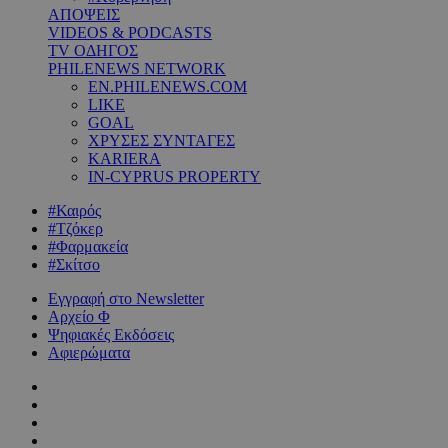
ΑΠΟΨΕΙΣ
VIDEOS & PODCASTS
TV ΟΔΗΓΟΣ
PHILENEWS NETWORK
EN.PHILENEWS.COM
LIKE
GOAL
ΧΡΥΣΕΣ ΣΥΝΤΑΓΕΣ
KARIERA
IN-CYPRUS PROPERTY
#Καιρός
#Τζόκερ
#Φαρμακεία
#Σκίτσο
Εγγραφή στο Newsletter
Αρχείο Φ
Ψηφιακές Εκδόσεις
Αφιερώματα