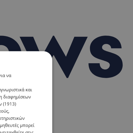
για να
αγνωριστικά και
ση διαφημίσεων
 (1913)
πούς,
κτηριστικών
ομηθευτές μπορεί
ντιταχθείτε στις