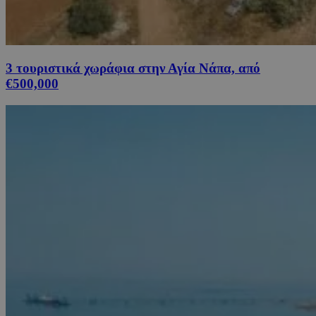
3 τουριστικά χωράφια στην Αγία Νάπα, από
€500,000