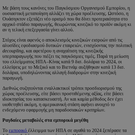
Με βάση τους κανόνες του Παγκόσμιου Οργανισμού Εμπορίου, η
ουσιαστική μεταποίηση αλλάζει τη χώρα προέλευσης. Ωστόσο, η
Ουάσιγκτον εξετάζει νέο ορισμό που θα δίνει προτεραιότητα στο
αρχικό στάδιο παραγωγής, θεωρώντας κινεζικό το προϊόν ακόμη κι
αν η τελική επεξεργασία γίνει αλλού.
Στόχος είναι αφενός ο αποκλεισμός κινεζικών εισροών από τις
αλυσίδες εφοδιασμού δυτικών εταιρειών, ενισχύοντας την πολιτική
decoupling
, και αφετέρου η αναχαίτιση της κινεζικής
υπερπαραγωγής που πιέζει τις παγκόσμιες τιμές. Παρά τη μείωση
του ελλείμματος ΗΠΑ–Κίνας κατά 9 δισ. δολάρια το 2024, οι
ελλείψεις με το Μεξικό και το Βιετνάμ αυξήθηκαν κατά 13 δισ.
δολάρια, υποδηλώνοντας αλλαγή διαδρομών στην κινεζική
παραγωγή.
Διεθνώς συζητούνται εναλλακτικοί τρόποι προσδιορισμού της
χώρας προέλευσης, είτε βάσει προστιθέμενης αξίας, είτε βάσει
ιδιοκτησίας του κατασκευαστή. Αν και καμία μέθοδος δεν έχει
υιοθετηθεί ακόμη, η αμερικανική στάση αφήνει ανοιχτό το
ενδεχόμενο εφαρμογής μη παραδοσιακών κριτηρίων.
Ραγδαίες μεταβολές στα εμπορικά μεγέθη
Το
εμπορικό
έλλειμμα των ΗΠΑ σε αγαθά το 2024 ξεπέρασε τα