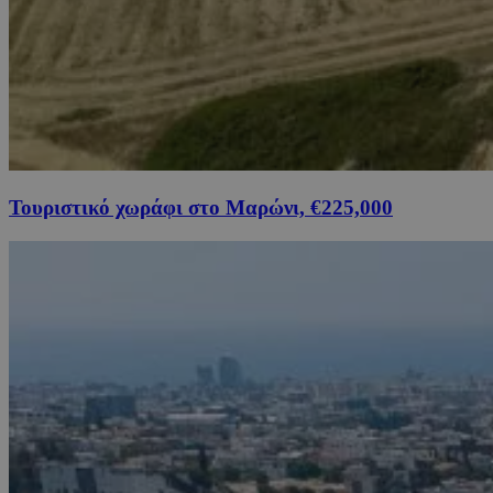
Τουριστικό χωράφι στο Μαρώνι, €225,000