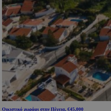
Οικιστικό χωράφι στην Πέγεια, €45,000