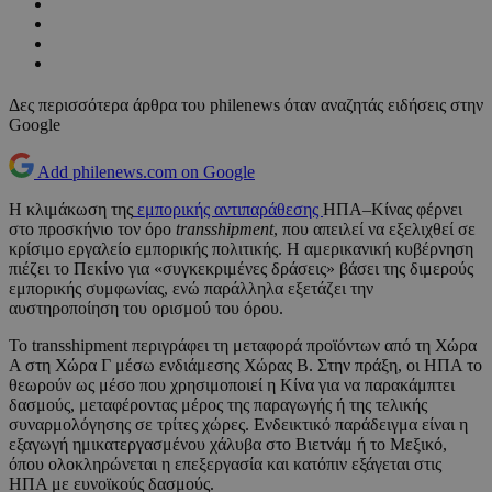
Δες περισσότερα άρθρα του philenews όταν αναζητάς ειδήσεις στην
Google
Add philenews.com on Google
Η κλιμάκωση της
εμπορικής αντιπαράθεσης
ΗΠΑ–Κίνας φέρνει
στο προσκήνιο τον όρο
transshipment
, που απειλεί να εξελιχθεί σε
κρίσιμο εργαλείο εμπορικής πολιτικής. Η αμερικανική κυβέρνηση
πιέζει το Πεκίνο για «συγκεκριμένες δράσεις» βάσει της διμερούς
εμπορικής συμφωνίας, ενώ παράλληλα εξετάζει την
αυστηροποίηση του ορισμού του όρου.
Το transshipment περιγράφει τη μεταφορά προϊόντων από τη Χώρα
Α στη Χώρα Γ μέσω ενδιάμεσης Χώρας Β. Στην πράξη, οι ΗΠΑ το
θεωρούν ως μέσο που χρησιμοποιεί η Κίνα για να παρακάμπτει
δασμούς, μεταφέροντας μέρος της παραγωγής ή της τελικής
συναρμολόγησης σε τρίτες χώρες. Ενδεικτικό παράδειγμα είναι η
εξαγωγή ημικατεργασμένου χάλυβα στο Βιετνάμ ή το Μεξικό,
όπου ολοκληρώνεται η επεξεργασία και κατόπιν εξάγεται στις
ΗΠΑ με ευνοϊκούς δασμούς.