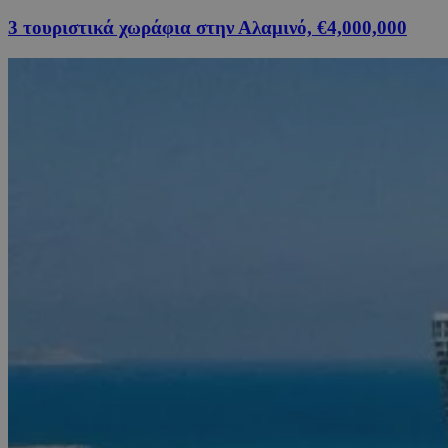
3 τουριστικά χωράφια στην Αλαμινό, €4,000,000