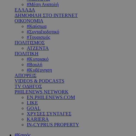
#Μέση Ανατολή
ΕΛΛΑΔΑ
ΔΗΜΟΦΙΛΗ ΣΤΟ INTERNET
ΟΙΚΟΝΟΜΙΑ
#Καύσιμα
#Συνταξιοδοτικό
#Τουρισμός
ΠΟΛΙΤΙΣΜΟΣ
ΑΤΖΕΝΤΑ
ΠΟΛΙΤΙΚΗ
#Κυπριακό
#Βουλή
#Κυβέρνηση
ΑΠΟΨΕΙΣ
VIDEOS & PODCASTS
TV ΟΔΗΓΟΣ
PHILENEWS NETWORK
EN.PHILENEWS.COM
LIKE
GOAL
ΧΡΥΣΕΣ ΣΥΝΤΑΓΕΣ
KARIERA
IN-CYPRUS PROPERTY
#Καιρός