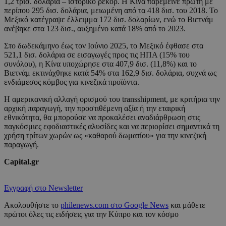
1,2 τρισ. δολάρια – ιστορικό ρεκόρ. Η Κίνα παρέμεινε πρώτη με
περίπου 295 δισ. δολάρια, μειωμένη από τα 418 δισ. του 2018. Το
Μεξικό κατέγραψε έλλειμμα 172 δισ. δολαρίων, ενώ το Βιετνάμ
ανέβηκε στα 123 δισ., αυξημένο κατά 18% από το 2023.
Στο δωδεκάμηνο έως τον Ιούνιο 2025, το Μεξικό έφθασε στα
521,1 δισ. δολάρια σε εισαγωγές προς τις ΗΠΑ (15% του
συνόλου), η Κίνα υποχώρησε στα 407,9 δισ. (11,8%) και το
Βιετνάμ εκτινάχθηκε κατά 54% στα 162,9 δισ. δολάρια, συχνά ως
ενδιάμεσος κόμβος για κινεζικά προϊόντα.
Η αμερικανική αλλαγή ορισμού του transshipment, με κριτήρια την
αρχική παραγωγή, την προστιθέμενη αξία ή την εταιρική
εθνικότητα, θα μπορούσε να προκαλέσει αναδιάρθρωση στις
παγκόσμιες εφοδιαστικές αλυσίδες και να περιορίσει σημαντικά τη
χρήση τρίτων χωρών ως «καθαρού δωματίου» για την κινεζική
παραγωγή.
Capital.gr
Εγγραφή στο Newsletter
Ακολουθήστε το
philenews.com στο Google News
και μάθετε
πρώτοι όλες τις ειδήσεις για την Κύπρο και τον κόσμο