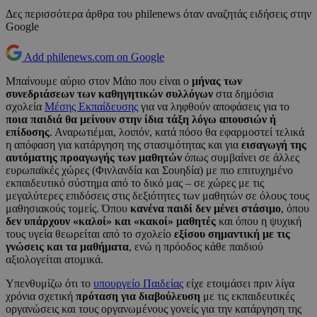
Δες περισσότερα άρθρα του philenews όταν αναζητάς ειδήσεις στην
Google
Add philenews.com on Google
Μπαίνουμε αύριο στον Μάιο που είναι ο
μήνας των
συνεδριάσεων των καθηγητικών συλλόγων
στα δημόσια
σχολεία
Μέσης Εκπαίδευσης
για να ληφθούν αποφάσεις για το
ποια παιδιά θα μείνουν στην ίδια τάξη λόγω απουσιών ή
επίδοσης
. Αναρωτιέμαι, λοιπόν, κατά πόσο θα εφαρμοστεί τελικά
η απόφαση για κατάργηση της στασιμότητας και για
εισαγωγή της
αυτόματης προαγωγής των μαθητών
όπως συμβαίνει σε άλλες
ευρωπαϊκές χώρες (Φινλανδία και Σουηδία) με πιο επιτυχημένο
εκπαιδευτικό σύστημα από το δικό μας – σε χώρες με τις
μεγαλύτερες επιδόσεις στις δεξιότητες των μαθητών σε όλους τους
μαθησιακούς τομείς. Όπου
κανένα παιδί δεν μένει στάσιμο
, όπου
δεν υπάρχουν «καλοί» και «κακοί» μαθητές
και όπου η ψυχική
τους υγεία θεωρείται από το σχολείο
εξίσου σημαντική με τις
γνώσεις και τα μαθήματα
, ενώ η πρόοδος κάθε παιδιού
αξιολογείται ατομικά.
Υπενθυμίζω ότι το
υπουργείο Παιδείας
είχε ετοιμάσει πριν λίγα
χρόνια σχετική
πρόταση για διαβούλευση
με τις εκπαιδευτικές
οργανώσεις και τους οργανωμένους γονείς για την κατάργηση της