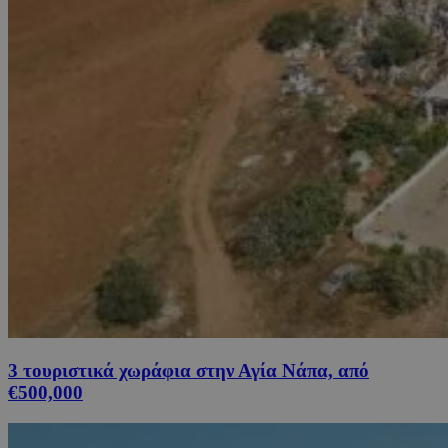
3 τουριστικά χωράφια στην Αγία Νάπα, από
€500,000