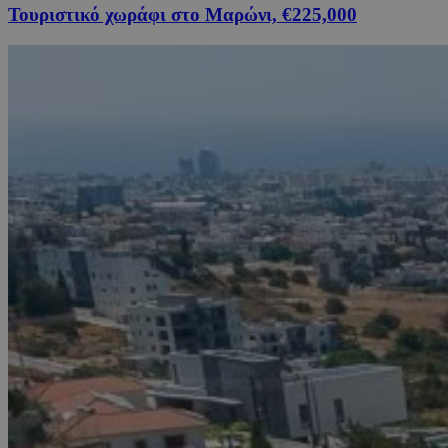
Τουριστικό χωράφι στο Μαρώνι, €225,000