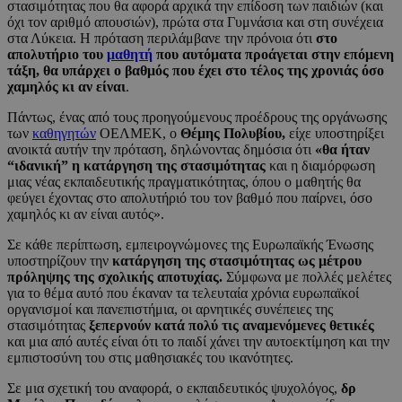
στασιμότητας που θα αφορά αρχικά την επίδοση των παιδιών (και
όχι τον αριθμό απουσιών), πρώτα στα Γυμνάσια και στη συνέχεια
στα Λύκεια. Η πρόταση περιλάμβανε την πρόνοια ότι
στο
απολυτήριο του
μαθητή
που αυτόματα προάγεται στην επόμενη
τάξη, θα υπάρχει ο βαθμός που έχει στο τέλος της χρονιάς όσο
χαμηλός κι αν είναι
.
Πάντως, ένας από τους προηγούμενους προέδρους της οργάνωσης
των
καθηγητών
ΟΕΛΜΕΚ, ο
Θέμης Πολυβίου,
είχε υποστηρίξει
ανοικτά αυτήν την πρόταση, δηλώνοντας δημόσια ότι
«θα ήταν
“ιδανική” η κατάργηση της στασιμότητας
και η διαμόρφωση
μιας νέας εκπαιδευτικής πραγματικότητας, όπου ο μαθητής θα
φεύγει έχοντας στο απολυτήριό του τον βαθμό που παίρνει, όσο
χαμηλός κι αν είναι αυτός».
Σε κάθε περίπτωση, εμπειρογνώμονες της Ευρωπαϊκής Ένωσης
υποστηρίζουν την
κατάργηση της στασιμότητας ως μέτρου
πρόληψης της σχολικής αποτυχίας.
Σύμφωνα με πολλές μελέτες
για το θέμα αυτό που έκαναν τα τελευταία χρόνια ευρωπαϊκοί
οργανισμοί και πανεπιστήμια, οι αρνητικές συνέπειες της
στασιμότητας
ξεπερνούν κατά πολύ τις αναμενόμενες θετικές
και μια από αυτές είναι ότι το παιδί χάνει την αυτοεκτίμηση και την
εμπιστοσύνη του στις μαθησιακές του ικανότητες.
Σε μια σχετική του αναφορά, ο εκπαιδευτικός ψυχολόγος,
δρ