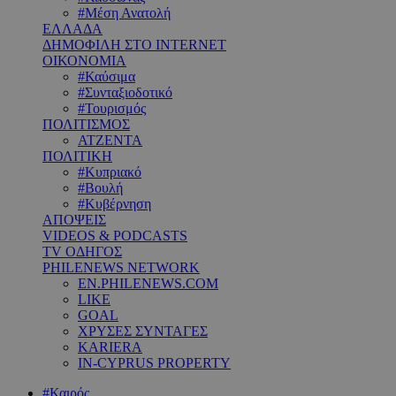
#Μέση Ανατολή
ΕΛΛΑΔΑ
ΔΗΜΟΦΙΛΗ ΣΤΟ INTERNET
ΟΙΚΟΝΟΜΙΑ
#Καύσιμα
#Συνταξιοδοτικό
#Τουρισμός
ΠΟΛΙΤΙΣΜΟΣ
ΑΤΖΕΝΤΑ
ΠΟΛΙΤΙΚΗ
#Κυπριακό
#Βουλή
#Κυβέρνηση
ΑΠΟΨΕΙΣ
VIDEOS & PODCASTS
TV ΟΔΗΓΟΣ
PHILENEWS NETWORK
EN.PHILENEWS.COM
LIKE
GOAL
ΧΡΥΣΕΣ ΣΥΝΤΑΓΕΣ
KARIERA
IN-CYPRUS PROPERTY
#Καιρός