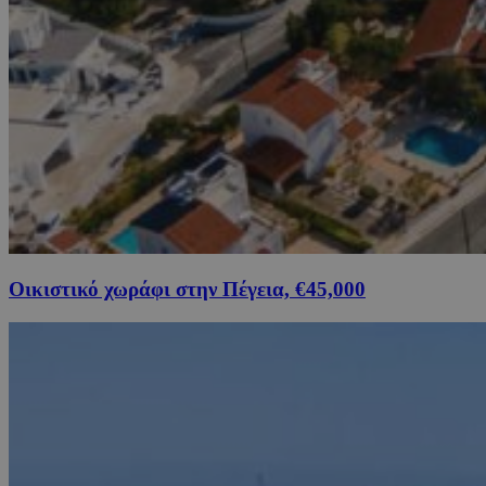
Οικιστικό χωράφι στην Πέγεια, €45,000