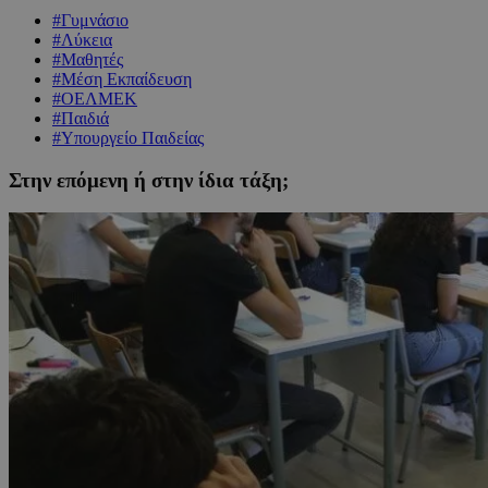
#Γυμνάσιο
#Λύκεια
#Μαθητές
#Μέση Εκπαίδευση
#ΟΕΛΜΕΚ
#Παιδιά
#Υπουργείο Παιδείας
Στην επόμενη ή στην ίδια τάξη;