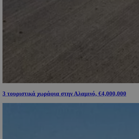
3 τουριστικά χωράφια στην Αλαμινό, €4,000,000