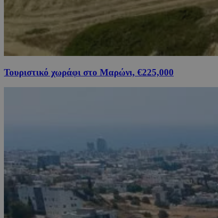
Τουριστικό χωράφι στο Μαρώνι, €225,000