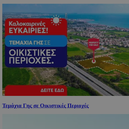
Τεμάχια Γης σε Οικιστικές Περιοχές