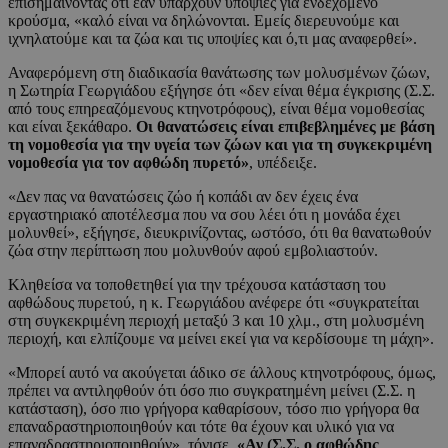
επισημαίνοντας ότι εάν υπάρχουν υποψίες για ενδεχόμενο
κρούσμα, «καλό είναι να δηλώνονται. Εμείς διερευνούμε και
ιχνηλατούμε και τα ζώα και τις υποψίες και ό,τι μας αναφερθεί».
Αναφερόμενη στη διαδικασία θανάτωσης των μολυσμένων ζώων,
η Σωτηρία Γεωργιάδου εξήγησε ότι «δεν είναι θέμα έγκρισης (Σ.Σ.
από τους επηρεαζόμενους κτηνοτρόφους), είναι θέμα νομοθεσίας
και είναι ξεκάθαρο.
Οι θανατώσεις είναι επιβεβλημένες με βάση
τη νομοθεσία για την υγεία των ζώων και για τη συγκεκριμένη
νομοθεσία για τον αφθώδη πυρετό»
, υπέδειξε.
«Δεν πας να θανατώσεις ζώο ή κοπάδι αν δεν έχεις ένα
εργαστηριακό αποτέλεσμα που να σου λέει ότι η μονάδα έχει
μολυνθεί», εξήγησε, διευκρινίζοντας, ωστόσο, ότι θα θανατωθούν
ζώα στην περίπτωση που μολυνθούν αφού εμβολιαστούν.
Κληθείσα να τοποθετηθεί για την τρέχουσα κατάσταση του
αφθώδους πυρετού, η κ. Γεωργιάδου ανέφερε ότι «συγκρατείται
στη συγκεκριμένη περιοχή μεταξύ 3 και 10 χλμ., στη μολυσμένη
περιοχή, και ελπίζουμε να μείνει εκεί για να κερδίσουμε τη μάχη».
«Μπορεί αυτό να ακούγεται άδικο σε άλλους κτηνοτρόφους, όμως,
πρέπει να αντιληφθούν ότι όσο πιο συγκρατημένη μείνει (Σ.Σ. η
κατάσταση), όσο πιο γρήγορα καθαρίσουν, τόσο πιο γρήγορα θα
επαναδραστηριοποιηθούν και τότε θα έχουν και υλικό για να
επαναδραστηριοποιηθούν», τόνισε.
«Αν (Σ.Σ. ο αφθώδης