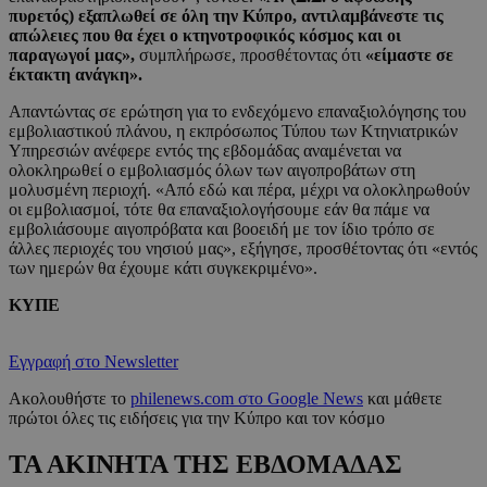
πυρετός) εξαπλωθεί σε όλη την Κύπρο, αντιλαμβάνεστε τις
απώλειες που θα έχει ο κτηνοτροφικός κόσμος και οι
παραγωγοί μας»,
συμπλήρωσε, προσθέτοντας ότι
«είμαστε σε
έκτακτη ανάγκη».
Απαντώντας σε ερώτηση για το ενδεχόμενο επαναξιολόγησης του
εμβολιαστικού πλάνου, η εκπρόσωπος Τύπου των Κτηνιατρικών
Υπηρεσιών ανέφερε εντός της εβδομάδας αναμένεται να
ολοκληρωθεί ο εμβολιασμός όλων των αιγοπροβάτων στη
μολυσμένη περιοχή. «Από εδώ και πέρα, μέχρι να ολοκληρωθούν
οι εμβολιασμοί, τότε θα επαναξιολογήσουμε εάν θα πάμε να
εμβολιάσουμε αιγοπρόβατα και βοοειδή με τον ίδιο τρόπο σε
άλλες περιοχές του νησιού μας», εξήγησε, προσθέτοντας ότι «εντός
των ημερών θα έχουμε κάτι συγκεκριμένο».
ΚΥΠΕ
Εγγραφή στο Newsletter
Ακολουθήστε το
philenews.com στο Google News
και μάθετε
πρώτοι όλες τις ειδήσεις για την Κύπρο και τον κόσμο
ΤΑ ΑΚΙΝΗΤΑ ΤΗΣ ΕΒΔΟΜΑΔΑΣ