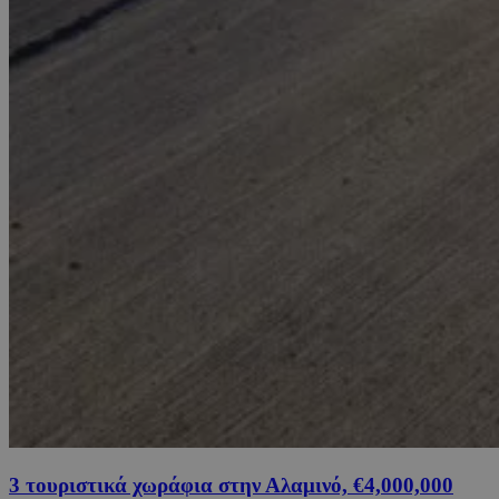
3 τουριστικά χωράφια στην Αλαμινό, €4,000,000