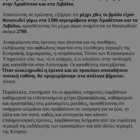
στην Αραδίππου και στα Λιβάδια.
Απαντώντας σε ερώτηση, εξήγησε ότι
μέχρι χθες το βράδυ είχαν
θανατωθεί γύρω στα 1300 αιγοπρόβατα στην Αραδίππου και τα
Λιβάδια,
προσθέτοντας ότι μέχρι αύριο αναμένεται να θανατωθούν
ακόμα
2700
.
Αναφερόμενη στις έρευνες που γίνονται για τις συνθήκες
εκδήλωσης του αφθώδους πυρετού στις ελεύθερες περιοχές της
Κυπριακής Δημοκρατίας, η εκπρόσωπος Τύπου των Κτηνιατρικών
Υπηρεσιών είπε πως «ό,τι υπάρχει, ό,τι υποπέσει στην αντίληψή
μας κατατίθεται στην Αστυνομία. Οι καταθέσεις συνεχίζονται.
Όταν ολοκληρωθεί η έρευνα και αν προκύψει οποιαδήποτε
ποινική ευθύνη, θα προχωρήσουμε στα ανάλογα βήματα»
,
τόνισε.
Παράλληλα, επεσήμανε ότι οι αρμόδιες υπηρεσίες λαμβάνουν
καθημερινά τα ενδεικνυόμενα μέτρα (βιοασφάλειας, καθαρισμού
και προστασίας) στις μολυσμένες μονάδες, προσθέτοντας ότι
υπάρχουν κλιμάκια που προβαίνουν σε εκτίμηση για τα ζώα, το
γάλα και τον σανό, καθώς και συνεργεία που κάνουν
επιδημιολογικές έρευνες, λαμβάνοντας δείγματα από την ευρύτερη
περιοχή της εκδήλωσης των κρουσμάτων και από άλλες περιοχές
της Κύπρου.