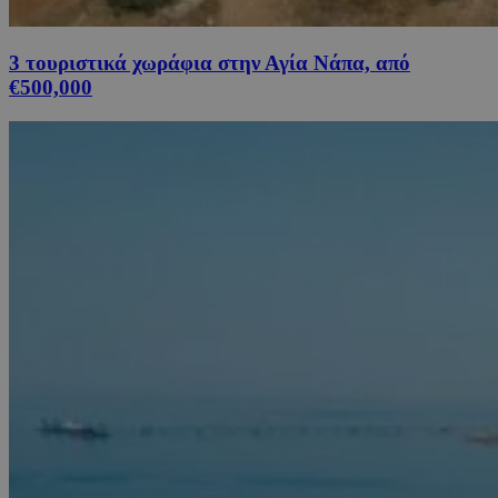
3 τουριστικά χωράφια στην Αγία Νάπα, από
€500,000