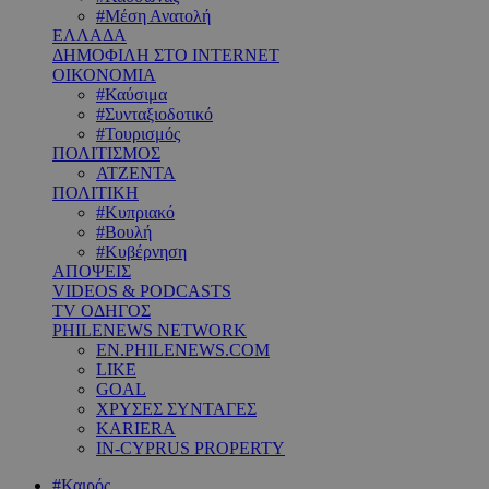
#Μέση Ανατολή
ΕΛΛΑΔΑ
ΔΗΜΟΦΙΛΗ ΣΤΟ INTERNET
ΟΙΚΟΝΟΜΙΑ
#Καύσιμα
#Συνταξιοδοτικό
#Τουρισμός
ΠΟΛΙΤΙΣΜΟΣ
ΑΤΖΕΝΤΑ
ΠΟΛΙΤΙΚΗ
#Κυπριακό
#Βουλή
#Κυβέρνηση
ΑΠΟΨΕΙΣ
VIDEOS & PODCASTS
TV ΟΔΗΓΟΣ
PHILENEWS NETWORK
EN.PHILENEWS.COM
LIKE
GOAL
ΧΡΥΣΕΣ ΣΥΝΤΑΓΕΣ
KARIERA
IN-CYPRUS PROPERTY
#Καιρός