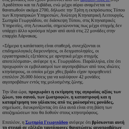
Αραδίππου και τα Λιβάδια, ενώ μέχρι αύριο αναμένεται να
θανατωθούν ακόμα 2700, δήλωσε την Τρίτη η εκπρόσωπος Τύπου
των Κτηνιατρικών Υπηρεσιών, Ανώτερη Κτηνιατρική Λειτουργός,
Σωτηρία Γεωργιάδου, σε διάσκεψη Τύπου, στις Κτηνιατρικές
Υπηρεσίες, στη Λευκωσία, σημειώνοντας πως μέχρι στιγμής δεν
υπάρχει άλλο κρούσμα πέραν από αυτά στις 22 μονάδες στην
επαρχία Λάρνακας.
«Σήμερα η κατάσταση είναι σταθερή, συνεχίζονται οι
επιδημιολογικές διερευνήσεις, οι δειγματοληψίες, οι
εργαστηριακές εξετάσεις με αρνητικά μέχρι στιγμής
αποτελέσματα», ανέφερε η κ. Γεωργιάδου. Παράλληλα, είπε ότι
προχωρούν οι εμβολιασμοί των αιγοπροβάτων από τους ιδιώτες
κτηνίατρους, οι οποίοι μέχρι χθες βράδυ είχαν προμηθευτεί
επιπλέον 26.000 δόσεις για να καλύψουν 42 μονάδες
αιγοπροβάτων εντός της μολυσμένης ζώνης.
Την ίδια ώρα,
προχωράει η εκτίμηση της αγοραίας αξίας των
ζώων, του σανού, των ζωοτροφών, η καταστροφή και η
καταμέτρηση του γάλακτος από τις μολυσμένες μονάδες,
σημείωσε, διευκρινίζοντας ότι όλα αυτά είναι στη βάση των
αποζημιώσεων που θα δοθούν στους κτηνοτρόφους.
Επιπλέον, η
Σωτηρία Γεωργιάδου
ανέφερε ότι
βρίσκονται αυτή
τη στιγμή σε εξέλιξη ταυτόχρονες θανατώσεις αιγοπροβάτων