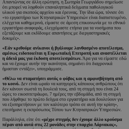
Απαντώντας σε άλλη ερώτηση, η Σωτηρία Γεωργιάδου σημείωσε
ότι μπορεί να ληφθούν επαναληπτικά δείγματα παθολογικού
υλικού για σκοπούς αρχείου και έρευνας. Την ίδια ώρα, τόνισε ότι
«το εργαστήριο των Κτηνιατρικών Υπηρεσιών είναι διαπιστευμένο,
ελέγχεται καθημερινά, είμαστε σε άμεση επικοινωνία με το εθνικό
εργαστήριο αναφοράς, ελεγχόμαστε ετήσια για τα νοσήματα που
εξετάζουμε και εκδίδουμε απαντήσεις με διεργαστηριακές
δοκιμές».
«Εάν κριθούμε ανίκανοι ή βγάλουμε λανθασμένο αποτέλεσμα,
αμέσως ειδοποιείται η Ευρωπαϊκή Επιτροπή και αναστέλλεται
η άδειά μας για έκδοση αποτελεσμάτων.
Άρα για να είμαστε εδώ
και να έχουμε αυτήν την ικανότητα, σημαίνει ότι διαχρονικά
ήμασταν εντάξει», υπογράμμισε.
«Θέλω να σταματήσει αυτός ο φόβος και η αμφισβήτηση από
το κοινό.
Δεν είναι ωραίο να κατηγορείς κάποιους ανθρώπους ότι
δεν κάνουν σωστά τη δουλειά τους, από τη στιγμή που είναι 24
ώρες το εικοσιτετράωρο, 7 ημέρες την εβδομάδα, από τη στιγμή
που λήφθηκε το πρώτο δείγμα στο εργαστήριο και δουλεύουν για
να εξυπηρετήσουν με τον καλύτερο τρόπο σε αυτή την κρίση»,
επεσήμανε η εκπρόσωπος Τύπου των Κτηνιατρικών Υπηρεσιών.
Παράλληλα, είπε ότι
«μέχρι στιγμής δεν έχουμε άλλο κρούσμα
πέραν από αυτά στις 22 μονάδες στην επαρχία Λάρνακας»,