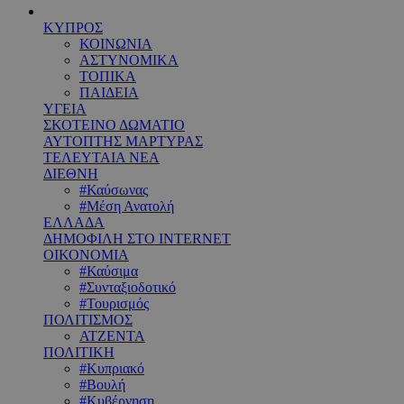
ΚΥΠΡΟΣ
ΚΟΙΝΩΝΙΑ
ΑΣΤΥΝΟΜΙΚΑ
ΤΟΠΙΚΑ
ΠΑΙΔΕΙΑ
ΥΓΕΙΑ
ΣΚΟΤΕΙΝΟ ΔΩΜΑΤΙΟ
ΑΥΤΟΠΤΗΣ ΜΑΡΤΥΡΑΣ
ΤΕΛΕΥΤΑΙΑ ΝΕΑ
ΔΙΕΘΝΗ
#Καύσωνας
#Μέση Ανατολή
ΕΛΛΑΔΑ
ΔΗΜΟΦΙΛΗ ΣΤΟ INTERNET
ΟΙΚΟΝΟΜΙΑ
#Καύσιμα
#Συνταξιοδοτικό
#Τουρισμός
ΠΟΛΙΤΙΣΜΟΣ
ΑΤΖΕΝΤΑ
ΠΟΛΙΤΙΚΗ
#Κυπριακό
#Βουλή
#Κυβέρνηση