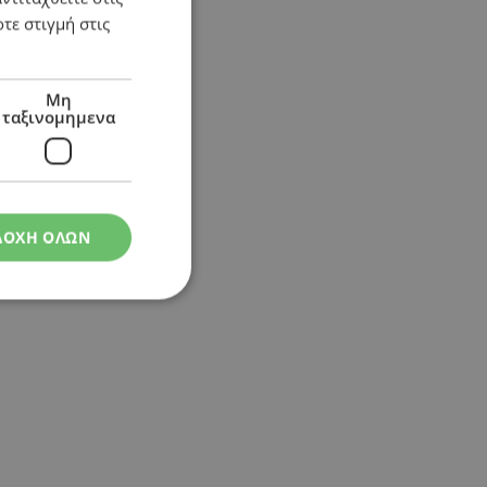
τε στιγμή στις
Μη
ταξινομημενα
ΔΟΧΗ ΟΛΩΝ