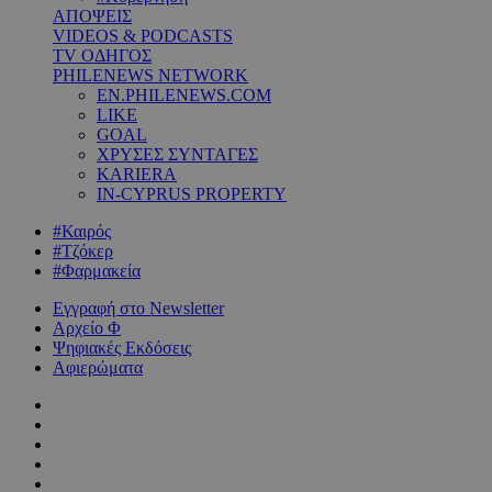
ΑΠΟΨΕΙΣ
VIDEOS & PODCASTS
TV ΟΔΗΓΟΣ
PHILENEWS NETWORK
EN.PHILENEWS.COM
LIKE
GOAL
ΧΡΥΣΕΣ ΣΥΝΤΑΓΕΣ
KARIERA
IN-CYPRUS PROPERTY
#Καιρός
#Τζόκερ
#Φαρμακεία
Εγγραφή στο Newsletter
Αρχείο Φ
Ψηφιακές Εκδόσεις
Αφιερώματα