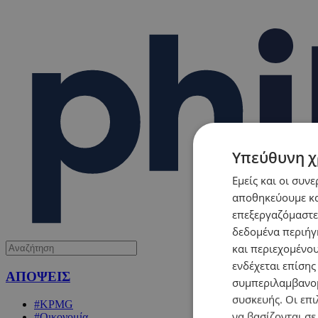
Υπεύθυνη χ
Εμείς και οι συν
αποθηκεύουμε κα
επεξεργαζόμαστε
δεδομένα περιήγη
και περιεχομένο
ενδέχεται επίσης
ΑΠΟΨΕΙΣ
συμπεριλαμβανομ
συσκευής. Οι επι
#KPMG
να βασίζονται σε
#Οικονομία