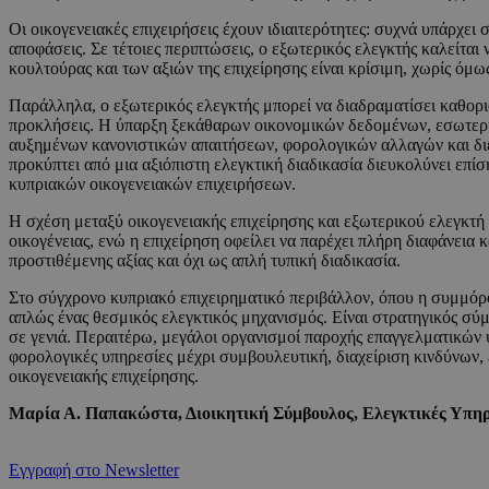
Οι οικογενειακές επιχειρήσεις έχουν ιδιαιτερότητες: συχνά υπάρχε
αποφάσεις. Σε τέτοιες περιπτώσεις, ο εξωτερικός ελεγκτής καλείται
κουλτούρας και των αξιών της επιχείρησης είναι κρίσιμη, χωρίς όμω
Παράλληλα, ο εξωτερικός ελεγκτής μπορεί να διαδραματίσει καθορι
προκλήσεις. Η ύπαρξη ξεκάθαρων οικονομικών δεδομένων, εσωτερικ
αυξημένων κανονιστικών απαιτήσεων, φορολογικών αλλαγών και διεθ
προκύπτει από μια αξιόπιστη ελεγκτική διαδικασία διευκολύνει επί
κυπριακών οικογενειακών επιχειρήσεων.
Η σχέση μεταξύ οικογενειακής επιχείρησης και εξωτερικού ελεγκτή πρ
οικογένειας, ενώ η επιχείρηση οφείλει να παρέχει πλήρη διαφάνεια
προστιθέμενης αξίας και όχι ως απλή τυπική διαδικασία.
Στο σύγχρονο κυπριακό επιχειρηματικό περιβάλλον, όπου η συμμόρφ
απλώς ένας θεσμικός ελεγκτικός μηχανισμός. Είναι στρατηγικός σύμβ
σε γενιά. Περαιτέρω, μεγάλοι οργανισμοί παροχής επαγγελματικών 
φορολογικές υπηρεσίες μέχρι συμβουλευτική, διαχείριση κινδύνων,
οικογενειακής επιχείρησης.
Μαρία Α. Παπακώστα, Διοικητική Σύμβουλος, Ελεγκτικές Υπηρ
Εγγραφή στο Newsletter