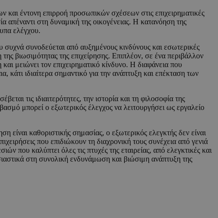
λων και έντονη επιρροή προσωπικών σχέσεων στις επιχειρηματικές
ία απέναντι στη δυναμική της οικογένειας. Η κατανόηση της
τυπα ελέγχου.
ου συχνά συνοδεύεται από αυξημένους κινδύνους και εσωτερικές
ης βιωσιμότητας της επιχείρησης. Επιπλέον, σε ένα περιβάλλον
αι μειώνει τον επιχειρηματικό κίνδυνο. Η διαφάνεια που
α, κάτι ιδιαίτερα σημαντικό για την ανάπτυξη και επέκταση των
βεται τις ιδιαιτερότητες, την ιστορία και τη φιλοσοφία της
εβασμό μπορεί ο εξωτερικός έλεγχος να λειτουργήσει ως εργαλείο
 είναι καθοριστικής σημασίας, ο εξωτερικός ελεγκτής δεν είναι
πιχειρήσεις που επιδιώκουν τη διαχρονική τους συνέχεια από γενιά
 που καλύπτει όλες τις πτυχές της εταιρείας, από ελεγκτικές και
σιαστικά στη συνολική ενδυνάμωση και βιώσιμη ανάπτυξη της