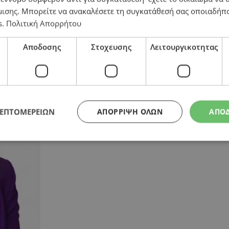
μισης
. Μπορείτε να ανακαλέσετε τη συγκατάθεσή σας οποιαδήπο
νειακές επιχειρήσεις
s
.
Πολιτική Απορρήτου
Αποδοσης
Στοχευσης
Λειτουργικοτητας
ΛΕΠΤΟΜΕΡΕΙΩΝ
ΑΠΌΡΡΙΨΗ ΌΛΩΝ
ΑΠΟ