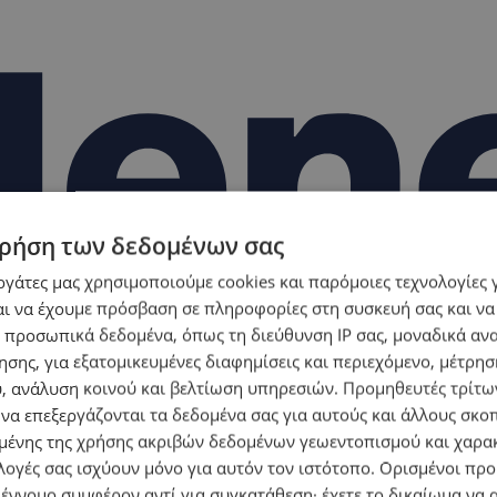
ρήση των δεδομένων σας
εργάτες μας χρησιμοποιούμε cookies και παρόμοιες τεχνολογίες 
ι να έχουμε πρόσβαση σε πληροφορίες στη συσκευή σας και να
 προσωπικά δεδομένα, όπως τη διεύθυνση IP σας, μοναδικά αν
σης, για εξατομικευμένες διαφημίσεις και περιεχόμενο, μέτρη
υ, ανάλυση κοινού και βελτίωση υπηρεσιών.
Προμηθευτές τρίτων
 να επεξεργάζονται τα δεδομένα σας για αυτούς και άλλους σκο
ένης της χρήσης ακριβών δεδομένων γεωεντοπισμού και χαρα
λογές σας ισχύουν μόνο για αυτόν τον ιστότοπο. Ορισμένοι πρ
 έννομο συμφέρον αντί για συγκατάθεση· έχετε το δικαίωμα να α