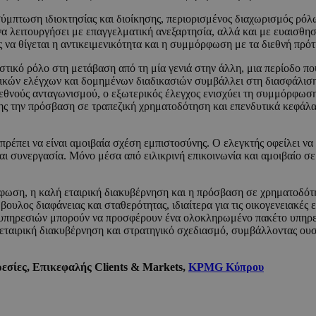
ι σύμπτωση ιδιοκτησίας και διοίκησης, περιορισμένος διαχωρισμός ρό
 να λειτουργήσει με επαγγελματική ανεξαρτησία, αλλά και με ευαισθησ
ς να θίγεται η αντικειμενικότητα και η συμμόρφωση με τα διεθνή πρό
στικό ρόλο στη μετάβαση από τη μία γενιά στην άλλη, μια περίοδο π
ών ελέγχων και δομημένων διαδικασιών συμβάλλει στη διασφάλιση τ
νούς ανταγωνισμού, ο εξωτερικός έλεγχος ενισχύει τη συμμόρφωση κ
σης την πρόσβαση σε τραπεζική χρηματοδότηση και επενδυτικά κεφάλαι
έπει να είναι αμοιβαία σχέση εμπιστοσύνης. Ο ελεγκτής οφείλει να σέ
 και συνεργασία. Μόνο μέσα από ειλικρινή επικοινωνία και αμοιβαίο σ
ωση, η καλή εταιρική διακυβέρνηση και η πρόσβαση σε χρηματοδότηση
ουλος διαφάνειας και σταθερότητας, ιδιαίτερα για τις οικογενειακές ε
υπηρεσιών μπορούν να προσφέρουν ένα ολοκληρωμένο πακέτο υπηρεσιών
 εταιρική διακυβέρνηση και στρατηγικό σχεδιασμό, συμβάλλοντας ου
εσίες, Επικεφαλής Clients & Markets,
KPMG Κύπρου