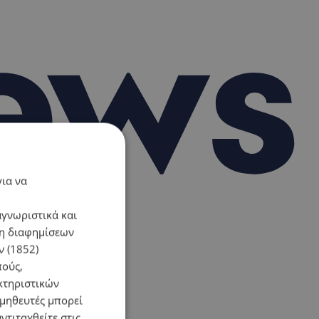
για να
αγνωριστικά και
ση διαφημίσεων
 (1852)
πούς,
κτηριστικών
ομηθευτές μπορεί
ντιταχθείτε στις