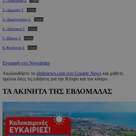
1.-Λευκωσία-2
Λήψη
2.-Λεμεσός-1
Λήψη
3.-Αμμόχωστος-1
Λήψη
4.-Λάρνακα-1
Λήψη
5.-Πάφος-1
Λήψη
6.-Κερύνεια-1
Λήψη
Εγγραφή στο Newsletter
Ακολουθήστε το
philenews.com στο Google News
και μάθετε
πρώτοι όλες τις ειδήσεις για την Κύπρο και τον κόσμο
ΤΑ ΑΚΙΝΗΤΑ ΤΗΣ ΕΒΔΟΜΑΔΑΣ