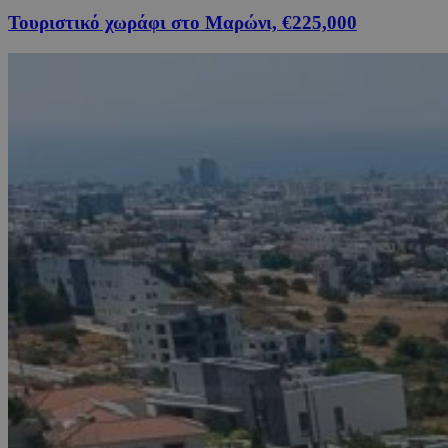
Τουριστικό χωράφι στο Μαρώνι, €225,000