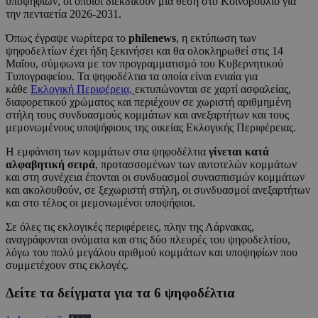
υποψηφίων, οι οποίοι διεκδικούν μια θέση στο Κοινοβούλιο για
την πενταετία 2026-2031.
Όπως έγραψε νωρίτερα το
philenews
, η εκτύπωση των
ψηφοδελτίων έχει ήδη ξεκινήσει και θα ολοκληρωθεί στις 14
Μαΐου, σύμφωνα με τον προγραμματισμό του Κυβερνητικού
Τυπογραφείου. Τα ψηφοδέλτια τα οποία είναι ενιαία για
κάθε
Εκλογική Περιφέρεια,
εκτυπώνονται σε χαρτί ασφαλείας,
διαφορετικού χρώματος και περιέχουν σε χωριστή αριθμημένη
στήλη τους συνδυασμούς κομμάτων και ανεξαρτήτων και τους
μεμονωμένους υποψήφιους της οικείας Εκλογικής Περιφέρειας.
Η εμφάνιση των κομμάτων στα ψηφοδέλτια
γίνεται κατά
αλφαβητική σειρά
, προτασσομένων των αυτοτελών κομμάτων
και στη συνέχεια έπονται οι συνδυασμοί συνασπισμών κομμάτων
και ακολουθούν, σε ξεχωριστή στήλη, οι συνδυασμοί ανεξαρτήτων
και στο τέλος οι μεμονωμένοι υποψήφιοι.
Σε όλες τις εκλογικές περιφέρειες, πλην της Λάρνακας,
αναγράφονται ονόματα και στις δύο πλευρές του ψηφοδελτίου,
λόγω του πολύ μεγάλου αριθμού κομμάτων και υποψηφίων που
συμμετέχουν στις εκλογές.
Δείτε τα δείγματα για τα 6 ψηφοδέλτια