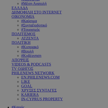
#Μέση Ανατολή
ΕΛΛΑΔΑ
ΔΗΜΟΦΙΛΗ ΣΤΟ INTERNET
ΟΙΚΟΝΟΜΙΑ
#Καύσιμα
#Συνταξιοδοτικό
#Τουρισμός
ΠΟΛΙΤΙΣΜΟΣ
ΑΤΖΕΝΤΑ
ΠΟΛΙΤΙΚΗ
#Κυπριακό
#Βουλή
#Κυβέρνηση
ΑΠΟΨΕΙΣ
VIDEOS & PODCASTS
TV ΟΔΗΓΟΣ
PHILENEWS NETWORK
EN.PHILENEWS.COM
LIKE
GOAL
ΧΡΥΣΕΣ ΣΥΝΤΑΓΕΣ
KARIERA
IN-CYPRUS PROPERTY
#Καιρός