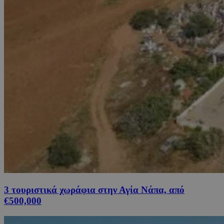
3 τουριστικά χωράφια στην Αγία Νάπα, από
€500,000