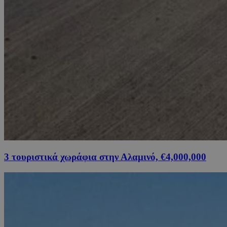
3 τουριστικά χωράφια στην Αλαμινό, €4,000,000