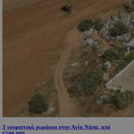
3 τουριστικά χωράφια στην Αγία Νάπα, από
€500,000