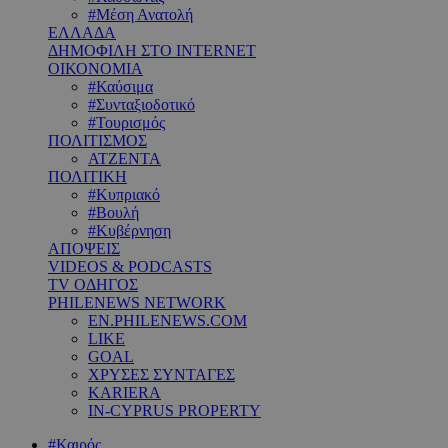
#Μέση Ανατολή
ΕΛΛΑΔΑ
ΔΗΜΟΦΙΛΗ ΣΤΟ INTERNET
ΟΙΚΟΝΟΜΙΑ
#Καύσιμα
#Συνταξιοδοτικό
#Τουρισμός
ΠΟΛΙΤΙΣΜΟΣ
ΑΤΖΕΝΤΑ
ΠΟΛΙΤΙΚΗ
#Κυπριακό
#Βουλή
#Κυβέρνηση
ΑΠΟΨΕΙΣ
VIDEOS & PODCASTS
TV ΟΔΗΓΟΣ
PHILENEWS NETWORK
EN.PHILENEWS.COM
LIKE
GOAL
ΧΡΥΣΕΣ ΣΥΝΤΑΓΕΣ
KARIERA
IN-CYPRUS PROPERTY
#Καιρός