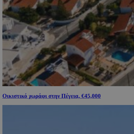
Οικιστικό χωράφι στην Πέγεια, €45,000