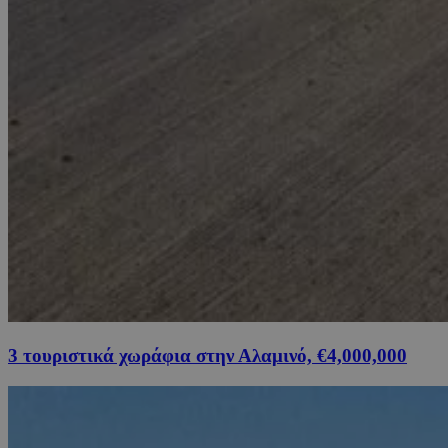
3 τουριστικά χωράφια στην Αλαμινό, €4,000,000