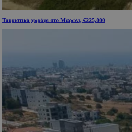
Τουριστικό χωράφι στο Μαρώνι, €225,000