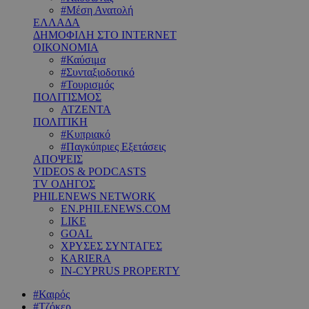
#Μέση Ανατολή
ΕΛΛΑΔΑ
ΔΗΜΟΦΙΛΗ ΣΤΟ INTERNET
ΟΙΚΟΝΟΜΙΑ
#Καύσιμα
#Συνταξιοδοτικό
#Τουρισμός
ΠΟΛΙΤΙΣΜΟΣ
ΑΤΖΕΝΤΑ
ΠΟΛΙΤΙΚΗ
#Κυπριακό
#Παγκύπριες Εξετάσεις
ΑΠΟΨΕΙΣ
VIDEOS & PODCASTS
TV ΟΔΗΓΟΣ
PHILENEWS NETWORK
EN.PHILENEWS.COM
LIKE
GOAL
ΧΡΥΣΕΣ ΣΥΝΤΑΓΕΣ
KARIERA
IN-CYPRUS PROPERTY
#Καιρός
#Τζόκερ