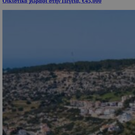
Οικιστικό χωράφι στην Πέγεια, €45,000