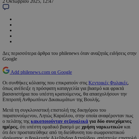
2 Οκτωβρίου 2025, 12:47
Δες περισσότερα άρθρα του philenews όταν αναζητάς ειδήσεις στην
Google
Add philenews.com on Google
Οι συνθήκες κόλασης που επικρατούν στις
Κεντρικές Φυλακές
,
όπως ανέδειξε η πρόσφατη καταγγελία για βιασμό και φρικτά
βασανιστήρια που υπέστη κρατούμενος, θα απασχολήσουν την
Επιτροπή Ανθρωπίνων Δικαιωμάτων της Βουλής.
Μετά τη συγκλονιστική επιστολή της δικηγόρου του
παραπονούμενου, Λητώς Καριόλου, στην οποία αναφέρονταν πως
ο πελάτης της
κακοποιούνταν σεξουαλικά
για δύο συνεχόμενες
ημέρες
, ότι υπέστη ομαδικό βιασμό με
χρήση ναρκωτικών
και
ότι δεν προστατεύθηκε από τη διεύθυνση του σωφρονιστικού
ιδρύματος, η βουλευτής Αλεξάνδρα Ατταλίδου, απέστειλε επιστολή