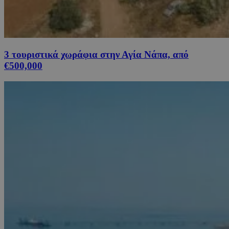
3 τουριστικά χωράφια στην Αγία Νάπα, από
€500,000