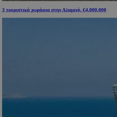
3 τουριστικά χωράφια στην Αλαμινό, €4,000,000