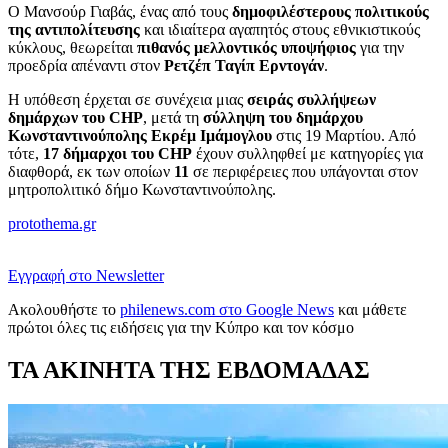
Ο Μανσούρ Γιαβάς, ένας από τους
δημοφιλέστερους πολιτικούς
της αντιπολίτευσης
και ιδιαίτερα αγαπητός στους εθνικιστικούς
κύκλους, θεωρείται
πιθανός μελλοντικός υποψήφιος
για την
προεδρία απέναντι στον
Ρετζέπ Ταγίπ Ερντογάν
.
Η υπόθεση έρχεται σε συνέχεια μιας
σειράς συλλήψεων
δημάρχων του CHP
, μετά τη
σύλληψη του δημάρχου
Κωνσταντινούπολης Εκρέμ Ιμάμογλου
στις 19 Μαρτίου. Από
τότε,
17 δήμαρχοι του CHP
έχουν συλληφθεί με κατηγορίες για
διαφθορά, εκ των οποίων
11
σε περιφέρειες που υπάγονται στον
μητροπολιτικό δήμο Κωνσταντινούπολης.
protothema.gr
Εγγραφή στο Newsletter
Ακολουθήστε το
philenews.com στο Google News
και μάθετε
πρώτοι όλες τις ειδήσεις για την Κύπρο και τον κόσμο
ΤΑ ΑΚΙΝΗΤΑ ΤΗΣ ΕΒΔΟΜΑΔΑΣ