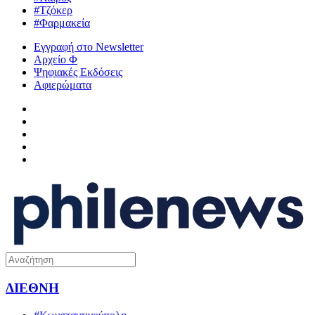
#Τζόκερ
#Φαρμακεία
Εγγραφή στο Newsletter
Αρχείο Φ
Ψηφιακές Εκδόσεις
Αφιερώματα
ΔΙΕΘΝΗ