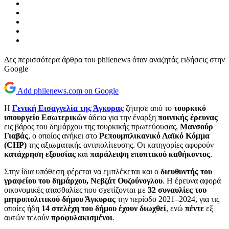
Δες περισσότερα άρθρα του philenews όταν αναζητάς ειδήσεις στην
Google
Add philenews.com on Google
Η
Γενική Εισαγγελία της Άγκυρας
ζήτησε από το
τουρκικό
υπουργείο Εσωτερικών
άδεια για την έναρξη
ποινικής έρευνας
εις βάρος του δημάρχου της τουρκικής πρωτεύουσας,
Μανσούρ
Γιαβάς
, ο οποίος ανήκει στο
Ρεπουμπλικανικό Λαϊκό Κόμμα
(CHP)
της αξιωματικής αντιπολίτευσης. Οι κατηγορίες αφορούν
κατάχρηση εξουσίας
και
παράλειψη εποπτικού καθήκοντος
.
Στην ίδια υπόθεση φέρεται να εμπλέκεται και ο
διευθυντής του
γραφείου του δημάρχου, Νεβζάτ Ουζούνογλου
. Η έρευνα αφορά
οικονομικές ατασθαλίες που σχετίζονται με
32 συναυλίες του
μητροπολιτικού δήμου Άγκυρας
την περίοδο 2021–2024, για τις
οποίες ήδη
14 στελέχη του δήμου έχουν διωχθεί
, ενώ
πέντε
εξ
αυτών τελούν
προφυλακισμένοι
.