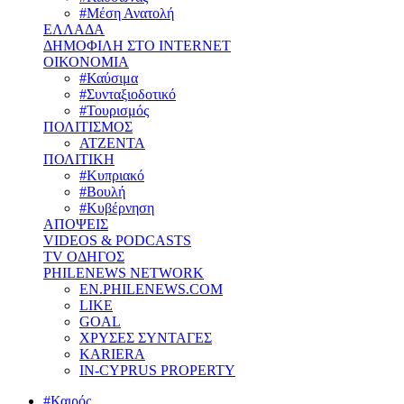
#Μέση Ανατολή
ΕΛΛΑΔΑ
ΔΗΜΟΦΙΛΗ ΣΤΟ INTERNET
ΟΙΚΟΝΟΜΙΑ
#Καύσιμα
#Συνταξιοδοτικό
#Τουρισμός
ΠΟΛΙΤΙΣΜΟΣ
ΑΤΖΕΝΤΑ
ΠΟΛΙΤΙΚΗ
#Κυπριακό
#Βουλή
#Κυβέρνηση
ΑΠΟΨΕΙΣ
VIDEOS & PODCASTS
TV ΟΔΗΓΟΣ
PHILENEWS NETWORK
EN.PHILENEWS.COM
LIKE
GOAL
ΧΡΥΣΕΣ ΣΥΝΤΑΓΕΣ
KARIERA
IN-CYPRUS PROPERTY
#Καιρός