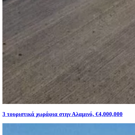
3 τουριστικά χωράφια στην Αλαμινό, €4,000,000