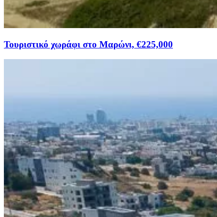
Τουριστικό χωράφι στο Μαρώνι, €225,000