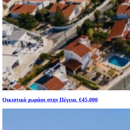
Οικιστικό χωράφι στην Πέγεια, €45,000