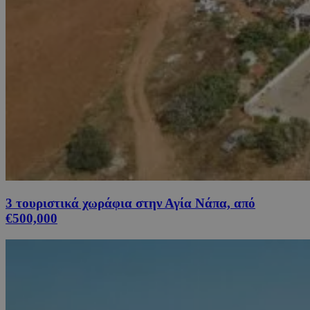
3 τουριστικά χωράφια στην Αγία Νάπα, από
€500,000