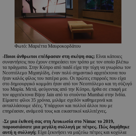
Φωτό: Μαριέττα Μαυροκορδάτου
-Ποιοι άνθρωποι επέδρασαν στη σκέψη σας;
Είναι κάποιες
συναντήσεις που έχουν επηρεάσει τον τρόπο με τον οποίο βλέπω
τα πράγματα. Στην Κύπρο από παιδί είχα την τύχη να γνωρίσω τον
Νεοπτόλεμο Μιχαηλίδη, έναν πολύ σημαντικό αρχιτέκτονα που
ήταν καλός φίλος του πατέρα μου. Οι πρώτες επιρροές που είχα
στο δημιουργικό κομμάτι ήταν από τον Νεοπτόλεμο και τη σύζυγό
του Μαρία. Μετά, φεύγοντας από την Κύπρο, ήρθα σε επαφή με
τον αρχιτέκτονα Bijoy Jain από το στούντιο Mumbai στην Ινδία.
Είμαστε φίλοι 35 χρόνια, μιλάμε σχεδόν καθημερινά και
ανταλλάσουμε ιδέες. Υπάρχουν και πολλοί άλλοι που με
επηρέασαν, ανάμεσά τους και εικαστικοί καλλιτέχνες.
-Σε μια έκθεσή σας στη Λευκωσία στο Nimac
το 2019,
παρουσιάσατε μια μεγάλη συλλογή με πέτρες. Πώς δομήθηκε
αυτή η συλλογή;
Είχα ξεκινήσει να μαζεύω πέτρες και κοχύλια