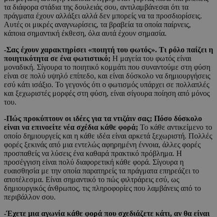
τα διάφορα στάδια της δουλειάς σου, αντιλαμβάνεσαι ότι τα
πράγματα έχουν αλλάξει αλλά δεν μπορείς να τα προσδιορίσεις.
Αυτές οι μικρές αναγνωρίσεις, τα βραβεία τα οποία παίρνεις,
κάποια σημαντική έκθεση, όλα αυτά έχουν σημασία.
-Σας έχουν χαρακτηρίσει «ποιητή του φωτός». Τι ρόλο παίζει η
ποιητικότητα σε ένα φωτιστικό;
Η μαγεία του φωτός είναι
μοναδική. Σίγουρα το ποιητικό κομμάτι που συναντούμε στη φύση
είναι σε πολύ υψηλό επίπεδο, και είναι δύσκολο να δημιουργήσεις
εσύ κάτι ισάξιο. Το γεγονός ότι ο φωτισμός υπάρχει σε πολλαπλές
και ξεχωριστές μορφές στη φύση, είναι σίγουρα ποίηση από μόνος
του.
-Πώς προκύπτουν οι ιδέες για τα ντιζάιν σας; Πόσο δύσκολο
είναι να επινοείτε νέα σχέδια κάθε φορά;
Το κάθε αντικείμενο το
οποίο δημιουργείς και η κάθε ιδέα είναι αρκετά ξεχωριστή. Πολλές
φορές ξεκινάς από μια εντελώς αφηρημένη έννοια, άλλες φορές
προσπαθείς να λύσεις ένα καθαρά πρακτικό πρόβλημα. Η
προσέγγιση είναι πολύ διαφορετική κάθε φορά. Σίγουρα η
ευαισθησία με την οποία παρατηρείς τα πράγματα επηρεάζει το
αποτέλεσμα. Είναι σημαντικό το πώς φιλτράρεις εσύ, ως
δημιουργικός άνθρωπος, τις πληροφορίες που λαμβάνεις από το
περιβάλλον σου.
-Έχετε μια αγωνία κάθε φορά που σχεδιάζετε κάτι, αν θα είναι