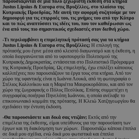
παρουσιάζονται σε μια πολύ ξεχωριστή έκθεση στα κτήρια
Justus Lipsius & Europa στις Βρυξέλλες, στο πλαίσιο της
Κυπριακής Προεδρίας. Με αυτή την αφορμή συζητούμε με τον
δημιουργό για τις επιρροές του, τις μνήμες του από την Κύπρο
και το πώς αναπτύσσει τις ιδέες του, που τον καθιέρωσαν ως
ένα από τους πιο σημαντικούς σχεδιαστές στον διεθνή χώρο.
-Τι περιλαμβάνει η επιμελητική πρότασή σας για τα κτήρια
Justus
Lipsius
& Europa
στις Βρυξέλλες;
Η επιλογή της
πρότασής μου έγινε μέσα από κλειστό διαγωνισμό και η έκθεση, η
οποία διοργανώνεται από το υφυπουργείο Πολιτισμού της
Κυπριακής Δημοκρατίας, εντάσσεται στο Πολιτιστικό Πρόγραμμα
της Κυπριακής Προεδρίας. Ως επιμελητής, έχω επιλέξει κάποιους
καλλιτέχνες που παρουσιάζουν τα έργα τους στα κτήρια. Από τον
χώρο της υφαντικής είναι η Ιωάννα Λουκά, από τη φωτογραφία ο
Στέλιος Καλλινίκου και η Μαριέττα Μαυροκορδάτου, και από τον
χώρο της ζωγραφικής ο Πόλυς Πεσλίκας. Επίσης συμμετέχει η
συγγραφέας-ποιήτρια Πηνελόπη Ιωάννου, η οποία ανέλαβε το
επικοινωνιακό κομμάτι της πρότασης. Η Κλειώ Χατζηγεωργίου θα
σχεδιάσει την έντυπη έκδοση.
-Θα παρουσιάσετε και δικά σας ντιζάιν;
Εκτός από την
επιμέλεια της έκθεσης, είμαι υπεύθυνος για την παρουσίαση των
έργων και τη διακόσμηση των χώρων. Παρουσιάζω κάποια έπιπλα
σε δικά μου σχέδια, ενώ δικά μου φωτιστικά και έπιπλα