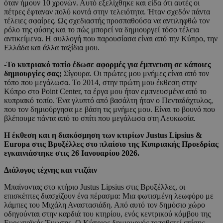
όταν ήμουν 10 χρονών. Αυτό εξελίχθηκε και είδα ότι αυτές οι
πέτρες έφταναν πολύ κοντά στην τελειότητα. Ήταν σχεδόν πάντα
τέλειες σφαίρες. Ως σχεδιαστής προσπαθούσα να αντιληφθώ τον
ρόλο της φύσης και το πώς μπορεί να δημιουργεί τόσο τέλεια
αντικείμενα. Η συλλογή που παρουσίασα είναι από την Κύπρο, την
Ελλάδα και άλλα ταξίδια μου.
-Το κυπριακό τοπίο έδωσε αφορμές για έμπνευση σε κάποιες
δημιουργίες σας;
Σίγουρα. Οι πρώτες μου μνήμες είναι από τον
τόπο που μεγάλωσα. Το 2014, στην πρώτη μου έκθεση στην
Κύπρο στο Point Center, τα έργα μου ήταν εμπνευσμένα από το
κυπριακό τοπίο. Ένα γλυπτό από βασάλτη ήταν ο Πενταδάχτυλος,
που τον δημιούργησα με βάση τις μνήμες μου. Είναι το βουνό που
βλέπουμε πάντα από το σπίτι που μεγάλωσα στη Λευκωσία.
Η έκθεση και η διακόσμηση των κτιρίων Justus Lipsius &
Europa στις Βρυξέλλες στο πλαίσιο της Κυπριακής Προεδρίας
εγκαινιάστηκε στις 26 Ιανουαρίου 2026.
Διάλογος τέχνης και ντιζάιν
Μπαίνοντας στο κτήριο Justus Lipsius στις Βρυξέλλες, οι
επισκέπτες διασχίζουν ένα πέρασμα: Μια φωτισμένη λεωφόρο με
λάμπες του Μιχάλη Αναστασιάδη. Από αυτό τον δημόσιο χώρο
οδηγούνται στην καρδιά του κτηρίου, ενός κεντρικού κόμβου της
Ευρωπαϊκής Ένωσης. Ο Κύπριος δημιουργός τοποθετεί επίσης