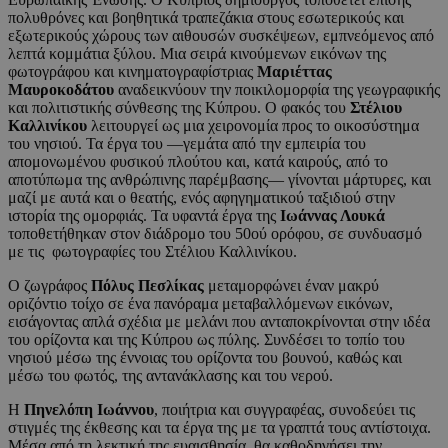
πολυθρόνες και βοηθητικά τραπεζάκια στους εσωτερικούς και
εξωτερικούς χώρους των αιθουσών συσκέψεων, εμπνεόμενος από
λεπτά κομμάτια ξύλου. Μια σειρά κινούμενων εικόνων της
φωτογράφου και κινηματογραφίστριας
Μαριέττας
Μαυροκοδάτου
αναδεικνύουν την ποικιλομορφία της γεωγραφικής
και πολιτιστικής σύνθεσης της Κύπρου. Ο φακός του
Στέλιου
Καλλινίκου
λειτουργεί ως μια χειρονομία προς το οικοσύστημα
του νησιού. Τα έργα του —γεμάτα από την εμπειρία του
απομονωμένου φυσικού πλούτου και, κατά καιρούς, από το
αποτύπωμα της ανθρώπινης παρέμβασης— γίνονται μάρτυρες, και
μαζί με αυτά και ο θεατής, ενός αφηγηματικού ταξιδιού στην
ιστορία της ομορφιάς. Τα υφαντά έργα της
Ιωάννας Λουκά
τοποθετήθηκαν στον διάδρομο του 50ού ορόφου, σε συνδυασμό
με τις φωτογραφίες του Στέλιου Καλλινίκου.
Ο ζωγράφος
Πόλυς Πεσλίκας
μεταμορφώνει έναν μακρύ
οριζόντιο τοίχο σε ένα πανόραμα μεταβαλλόμενων εικόνων,
εισάγοντας απλά σχέδια με μελάνι που ανταποκρίνονται στην ιδέα
του ορίζοντα και της Κύπρου ως πύλης. Συνδέσει το τοπίο του
νησιού μέσω της έννοιας του ορίζοντα του βουνού, καθώς και
μέσω του φωτός, της αντανάκλασης και του νερού.
Η
Πηνελόπη Ιωάννου
, ποιήτρια και συγγραφέας, συνοδεύει τις
στιγμές της έκθεσης και τα έργα της με τα γραπτά τους αντίστοιχα.
Μέσα από τη λεκτική της ευαισθησία, θα καθοδηγήσει την