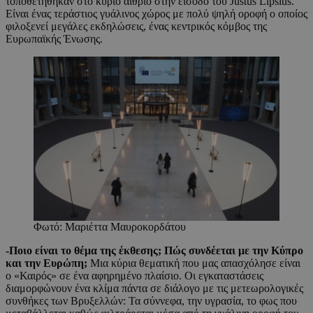
τοποθετήθηκαν στο κύριο αίθριο στην είσοδο του Justus Lipsius.
Είναι ένας τεράστιος γυάλινος χώρος με πολύ ψηλή οροφή ο οποίος
φιλοξενεί μεγάλες εκδηλώσεις, ένας κεντρικός κόμβος της
Ευρωπαϊκής Ένωσης.
Φωτό: Μαριέττα Μαυροκορδάτου
-Ποιο είναι το θέμα της έκθεσης; Πώς συνδέεται με την Κύπρο
και την Ευρώπη;
Μια κύρια θεματική που μας απασχόλησε είναι
ο «Καιρός» σε ένα αφηρημένο πλαίσιο. Οι εγκαταστάσεις
διαμορφώνουν ένα κλίμα πάντα σε διάλογο με τις μετεωρολογικές
συνθήκες των Βρυξελλών: Τα σύννεφα, την υγρασία, το φως που