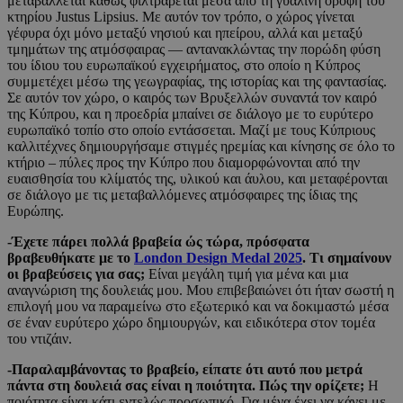
μεταβάλλεται καθώς φιλτράρεται μέσα από τη γυάλινη οροφή του
κτηρίου Justus Lipsius. Με αυτόν τον τρόπο, ο χώρος γίνεται
γέφυρα όχι μόνο μεταξύ νησιού και ηπείρου, αλλά και μεταξύ
τμημάτων της ατμόσφαιρας — αντανακλώντας την πορώδη φύση
του ίδιου του ευρωπαϊκού εγχειρήματος, στο οποίο η Κύπρος
συμμετέχει μέσω της γεωγραφίας, της ιστορίας και της φαντασίας.
Σε αυτόν τον χώρο, ο καιρός των Βρυξελλών συναντά τον καιρό
της Κύπρου, και η προεδρία μπαίνει σε διάλογο με το ευρύτερο
ευρωπαϊκό τοπίο στο οποίο εντάσσεται. Μαζί με τους Κύπριους
καλλιτέχνες δημιουργήσαμε στιγμές ηρεμίας και κίνησης σε όλο το
κτήριο – πύλες προς την Κύπρο που διαμορφώνονται από την
ευαισθησία του κλίματός της, υλικού και άυλου, και μεταφέρονται
σε διάλογο με τις μεταβαλλόμενες ατμόσφαιρες της ίδιας της
Ευρώπης.
-Έχετε πάρει πολλά βραβεία ώς τώρα, πρόσφατα
βραβευθήκατε με το
London
Design
Medal
2025
. Τι σημαίνουν
οι βραβεύσεις για σας;
Είναι μεγάλη τιμή για μένα και μια
αναγνώριση της δουλειάς μου. Μου επιβεβαιώνει ότι ήταν σωστή η
επιλογή μου να παραμείνω στο εξωτερικό και να δοκιμαστώ μέσα
σε έναν ευρύτερο χώρο δημιουργών, και ειδικότερα στον τομέα
του ντιζάιν.
-Παραλαμβάνοντας το βραβείο, είπατε ότι αυτό που μετρά
πάντα στη δουλειά σας είναι η ποιότητα. Πώς την ορίζετε;
Η
ποιότητα είναι κάτι εντελώς προσωπικό. Για μένα έχει να κάνει με