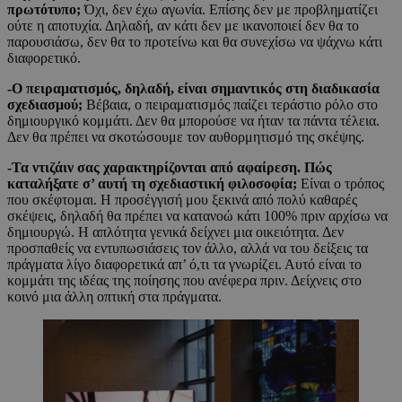
πρωτότυπο;
Όχι, δεν έχω αγωνία. Επίσης δεν με προβληματίζει
ούτε η αποτυχία. Δηλαδή, αν κάτι δεν με ικανοποιεί δεν θα το
παρουσιάσω, δεν θα το προτείνω και θα συνεχίσω να ψάχνω κάτι
διαφορετικό.
-Ο πειραματισμός, δηλαδή, είναι σημαντικός στη διαδικασία
σχεδιασμού;
Βέβαια, ο πειραματισμός παίζει τεράστιο ρόλο στο
δημιουργικό κομμάτι. Δεν θα μπορούσε να ήταν τα πάντα τέλεια.
Δεν θα πρέπει να σκοτώσουμε τον αυθορμητισμό της σκέψης.
-Τα ντιζάιν σας χαρακτηρίζονται από αφαίρεση. Πώς
καταλήξατε σ’ αυτή τη σχεδιαστική φιλοσοφία;
Είναι ο τρόπος
που σκέφτομαι. Η προσέγγισή μου ξεκινά από πολύ καθαρές
σκέψεις, δηλαδή θα πρέπει να κατανοώ κάτι 100% πριν αρχίσω να
δημιουργώ. Η απλότητα γενικά δείχνει μια οικειότητα. Δεν
προσπαθείς να εντυπωσιάσεις τον άλλο, αλλά να του δείξεις τα
πράγματα λίγο διαφορετικά απ’ ό,τι τα γνωρίζει. Αυτό είναι το
κομμάτι της ιδέας της ποίησης που ανέφερα πριν. Δείχνεις στο
κοινό μια άλλη οπτική στα πράγματα.