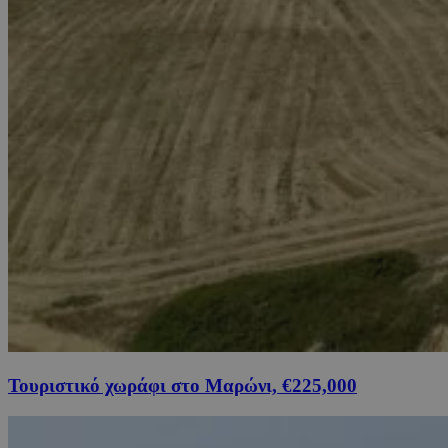
Τουριστικό χωράφι στο Μαρώνι, €225,000