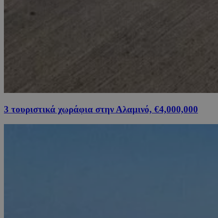
3 τουριστικά χωράφια στην Αλαμινό, €4,000,000