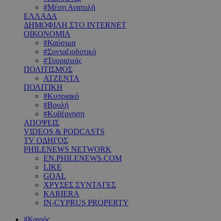
#Μέση Ανατολή
ΕΛΛΑΔΑ
ΔΗΜΟΦΙΛΗ ΣΤΟ INTERNET
ΟΙΚΟΝΟΜΙΑ
#Καύσιμα
#Συνταξιοδοτικό
#Τουρισμός
ΠΟΛΙΤΙΣΜΟΣ
ΑΤΖΕΝΤΑ
ΠΟΛΙΤΙΚΗ
#Κυπριακό
#Βουλή
#Κυβέρνηση
ΑΠΟΨΕΙΣ
VIDEOS & PODCASTS
TV ΟΔΗΓΟΣ
PHILENEWS NETWORK
EN.PHILENEWS.COM
LIKE
GOAL
ΧΡΥΣΕΣ ΣΥΝΤΑΓΕΣ
KARIERA
IN-CYPRUS PROPERTY
#Καιρός