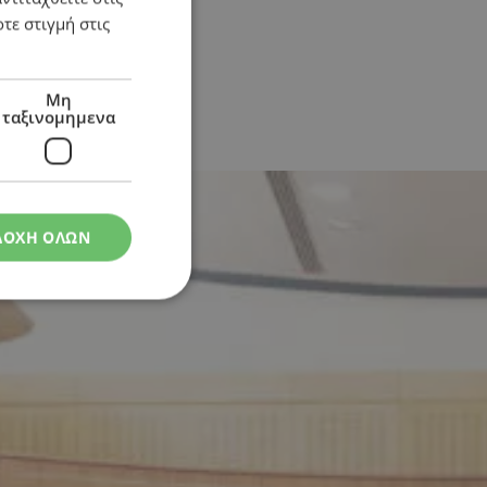
τε στιγμή στις
Μη
ταξινομημενα
ΔΟΧΗ ΟΛΩΝ