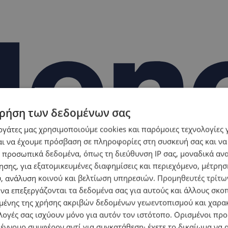
ρήση των δεδομένων σας
εργάτες μας χρησιμοποιούμε cookies και παρόμοιες τεχνολογίες 
ι να έχουμε πρόσβαση σε πληροφορίες στη συσκευή σας και να
 προσωπικά δεδομένα, όπως τη διεύθυνση IP σας, μοναδικά αν
σης, για εξατομικευμένες διαφημίσεις και περιεχόμενο, μέτρη
υ, ανάλυση κοινού και βελτίωση υπηρεσιών.
Προμηθευτές τρίτων
 να επεξεργάζονται τα δεδομένα σας για αυτούς και άλλους σκο
ένης της χρήσης ακριβών δεδομένων γεωεντοπισμού και χαρα
λογές σας ισχύουν μόνο για αυτόν τον ιστότοπο. Ορισμένοι πρ
 έννομο συμφέρον αντί για συγκατάθεση· έχετε το δικαίωμα να α