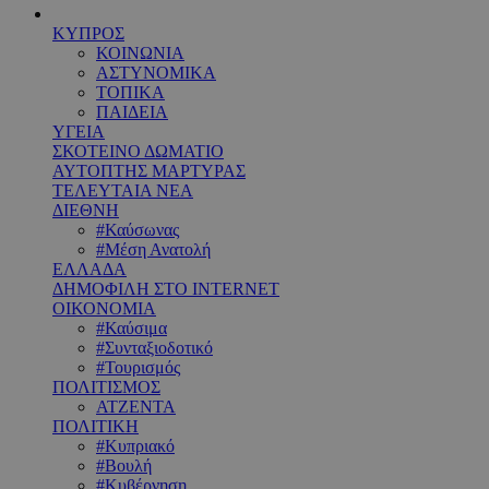
ΚΥΠΡΟΣ
ΚΟΙΝΩΝΙΑ
ΑΣΤΥΝΟΜΙΚΑ
ΤΟΠΙΚΑ
ΠΑΙΔΕΙΑ
ΥΓΕΙΑ
ΣΚΟΤΕΙΝΟ ΔΩΜΑΤΙΟ
ΑΥΤΟΠΤΗΣ ΜΑΡΤΥΡΑΣ
ΤΕΛΕΥΤΑΙΑ ΝΕΑ
ΔΙΕΘΝΗ
#Καύσωνας
#Μέση Ανατολή
ΕΛΛΑΔΑ
ΔΗΜΟΦΙΛΗ ΣΤΟ INTERNET
ΟΙΚΟΝΟΜΙΑ
#Καύσιμα
#Συνταξιοδοτικό
#Τουρισμός
ΠΟΛΙΤΙΣΜΟΣ
ΑΤΖΕΝΤΑ
ΠΟΛΙΤΙΚΗ
#Κυπριακό
#Βουλή
#Κυβέρνηση