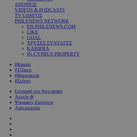
ΑΠΟΨΕΙΣ
VIDEOS & PODCASTS
TV ΟΔΗΓΟΣ
PHILENEWS NETWORK
EN.PHILENEWS.COM
LIKE
GOAL
ΧΡΥΣΕΣ ΣΥΝΤΑΓΕΣ
KARIERA
IN-CYPRUS PROPERTY
#Καιρός
#Τζόκερ
#Φαρμακεία
#Σκίτσο
Εγγραφή στο Newsletter
Αρχείο Φ
Ψηφιακές Εκδόσεις
Αφιερώματα