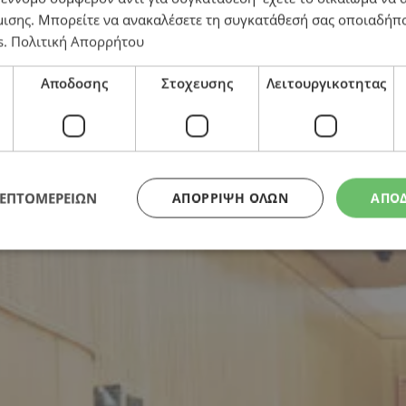
μισης
. Μπορείτε να ανακαλέσετε τη συγκατάθεσή σας οποιαδήπο
s
.
Πολιτική Απορρήτου
Αποδοσης
Στοχευσης
Λειτουργικοτητας
ωτιάς τη νύχτα της 24ης Μαΐου για ΔΗΣΥ και ΑΚΕΛ
ΛΕΠΤΟΜΕΡΕΙΩΝ
ΑΠΌΡΡΙΨΗ ΌΛΩΝ
ΑΠΟ