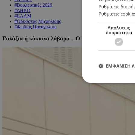
#Βουλευτικές 2026
Ρυθμίσεις διαφή
#ΔΗΚΟ
Ρυθμίσεις cookie
#ΕΛΑΜ
#Οδυσσέας Μιχαηλίδης
#Φειδίας Παναγιώτου
Απολυτως
απαραιτητα
Γαλάζια ή κόκκινα λάβαρα – Ο συμβολισμός της πρ
ΕΜΦΑΝΙΣΗ 