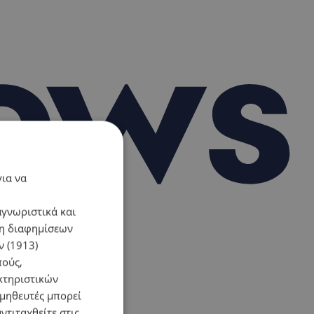
για να
αγνωριστικά και
ση διαφημίσεων
 (1913)
πούς,
κτηριστικών
ομηθευτές μπορεί
ντιταχθείτε στις